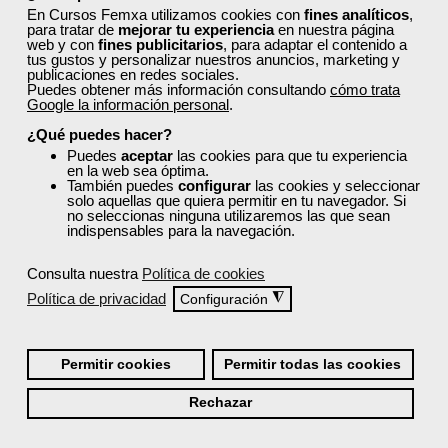
En Cursos Femxa utilizamos cookies con
fines analíticos
,
Para trabajadores y
para tratar de
mejorar tu experiencia
en nuestra página
autónomos de Madrid.
web y con
fines publicitarios
, para adaptar el contenido a
tus gustos y personalizar nuestros anuncios, marketing y
publicaciones en redes sociales.
Para todos los sectores.
Puedes obtener más información consultando
cómo trata
Google la información personal
.
¿Qué puedes hacer?
Puedes
aceptar
las cookies para que tu experiencia
Cursos Femxa
en la web sea óptima.
También puedes
configurar
las cookies y seleccionar
solo aquellas que quiera permitir en tu navegador. Si
Marketing básico en medios
no seleccionas ninguna utilizaremos las que sean
sociales
indispensables para la navegación.
Consulta nuestra
Política de cookies
Curso Gratuito
Política de privacidad
◮
Configuración
25 horas
Online (Madrid )
Permitir cookies
Permitir todas las cookies
Ver curso
Rechazar
2
229