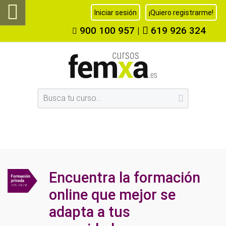
Iniciar sesión
¡Quiero registrarme!
900 100 957
|
619 926 324
Encuentra la formación
online que mejor se
adapta a tus