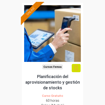
ONLINE
Formación 100%
subvencionada.
Para desempleados,
trabajadores y
autónomos de Madrid.
Para todos los sectores.
Cursos Femxa
Planificación del
aprovisionamiento y gestión
de stocks
Curso Gratuito
60 horas