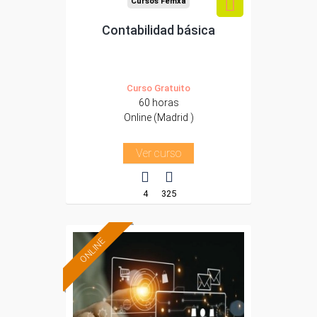
Cursos Femxa
Contabilidad básica
Curso Gratuito
60 horas
Online (Madrid )
Ver curso
4
325
ONLINE
Formación 100%
subvencionada.
Para trabajadores y