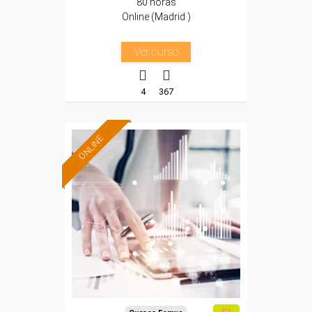
80 horas
Online (Madrid )
Ver curso
4
367
ONLINE
Formación 100%
subvencionada.
Para trabajadores y
autónomos de Madrid.
Para todos los sectores.