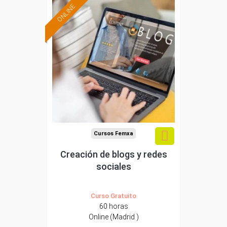
ONLINE
Formación 100%
subvencionada.
Para trabajadores y
autónomos de Madrid.
Para todos los sectores.
Cursos Femxa
Creación de blogs y redes
sociales
Curso Gratuito
60 horas
Online (Madrid )