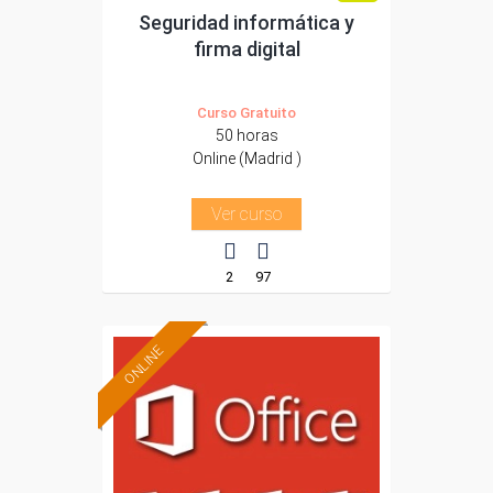
Seguridad informática y
firma digital
Curso Gratuito
50 horas
Online (Madrid )
Ver curso
2
97
ONLINE
Formación 100%
subvencionada.
Para trabajadores y
autónomos de Madrid.