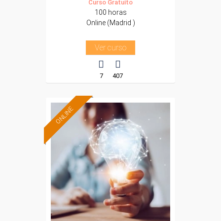
Curso Gratuito
100 horas
Online (Madrid )
Ver curso
7
407
ONLINE
Formación 100%
subvencionada.
Para trabajadores y
autónomos de Madrid.
Para todos los sectores.