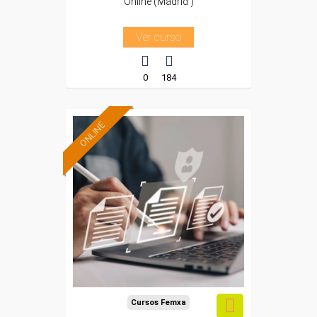
Online (Madrid )
Ver curso
0
184
ONLINE
Formación 100%
subvencionada.
Para desempleados,
trabajadores y
autónomos de Madrid.
Para todos los sectores.
Cursos Femxa