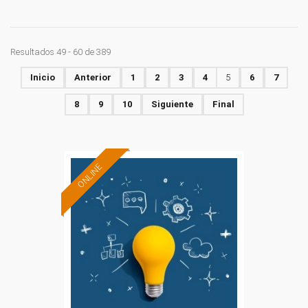
Resultados 49 - 60 de 389
Inicio
Anterior
1
2
3
4
5
6
7
8
9
10
Siguiente
Final
ONLINE
Formación 100%
subvencionada.
Para trabajadores y
autónomos de Madrid.
Para todos los sectores.