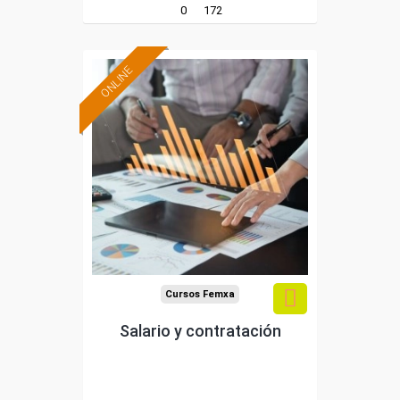
0
172
ONLINE
Formación 100%
subvencionada.
Para trabajadores y
autónomos de Madrid.
Para todos los sectores.
Cursos Femxa
Salario y contratación