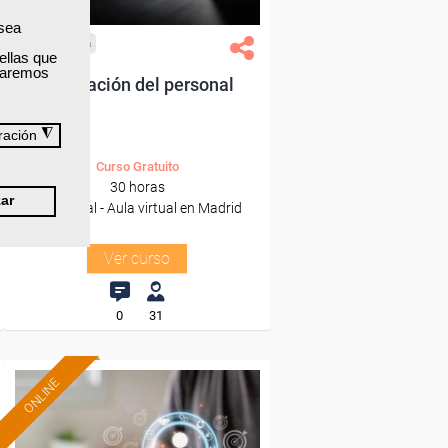
 sea
Cursos Femxa
ellas que
izaremos
Motivación del personal
◮
ración
Curso Gratuito
30 horas
ar
Presencial - Aula virtual en Madrid
Ver curso
0
31
ONLINE
Formación 100%
subvencionada.