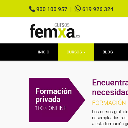
900 100 957
|
619 926 324
INICIO
CURSOS
BLOG
Encuentra
necesida
FORMACIÓN 
Los cursos gratuito
desempleados resid
a esta formación gr