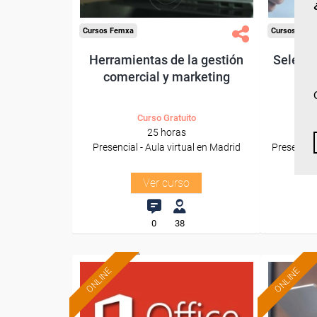
Cursos Femxa
Cursos Fem
Herramientas de la gestión
Selecci
comercial y marketing
Curso Gratuito
25 horas
Presencial - Aula virtual en Madrid
Presencial
Ver curso
0
38
ONLINE
ONLINE
Formación 100%
subvencionada.