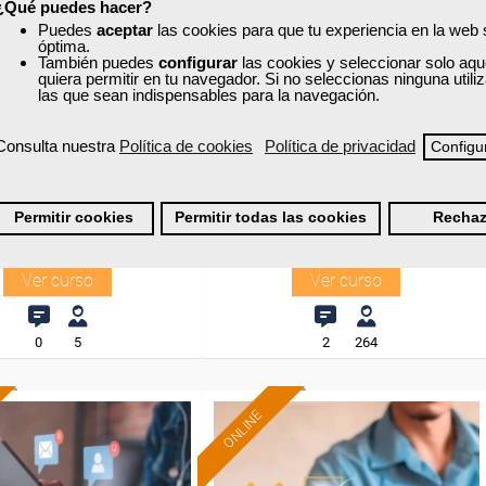
¿Qué puedes hacer?
Puedes
aceptar
las cookies para que tu experiencia en la web
óptima.
xa
Cursos Femxa
También puedes
configurar
las cookies y seleccionar solo aqu
quiera permitir en tu navegador. Si no seleccionas ninguna util
ón de personal online
Gestión contable general y de
las que sean indispensables para la navegación.
costes y gestión fiscal
Consulta nuestra
Política de cookies
Política de privacidad
Configu
Curso Gratuito
Curso Gratuito
25 horas
60 horas
Permitir cookies
Permitir todas las cookies
Rechaz
 - Aula virtual en Salamanca
Presencial - Aula virtual en Madrid
Ver curso
Ver curso
0
5
2
264
ONLINE
Formación 100%
Formación 100%
subvencionada.
subvencionada.