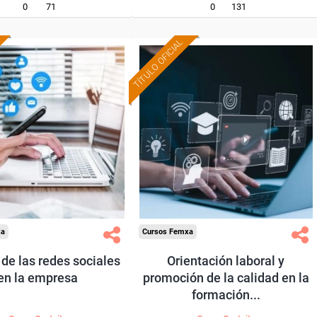
0
71
0
131
TÍTULO OFICIAL
Formación 100%
Formación 100%
subvencionada.
subvencionada.
ra trabajadores y
Para trabajadores y
nomos de Madrid.
autónomos de Madrid.
odos los sectores.
Para todos los sectores.
xa
Cursos Femxa
 de las redes sociales
Orientación laboral y
en la empresa
promoción de la calidad en la
formación...