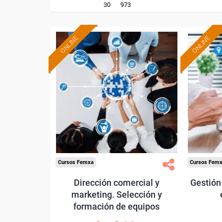
30
973
ONLINE
ONLINE
Formación 100%
subvencionada.
Para trabajadores y
Pa
autónomos de Madrid.
autó
Para todos los sectores.
Para t
Cursos Femxa
Cursos Fem
Dirección comercial y
Gestión
marketing. Selección y
formación de equipos