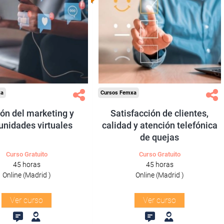
ra desempleados,
Para desempleados,
ores y autónomos
trabajadores y autónomos
de Madrid.
de Madrid.
odos los sectores.
Para todos los sectores.
xa
Cursos Femxa
ón del marketing y
Satisfacción de clientes,
nidades virtuales
calidad y atención telefónica
de quejas
Curso Gratuito
Curso Gratuito
45 horas
45 horas
Online (Madrid )
Online (Madrid )
Ver curso
Ver curso