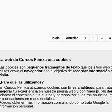
Inicio
Anterior
1
2
3
4
AULA VIRTUAL
La web de Cursos Femxa usa cookies
Las cookies son
pequeños fragmentos de texto
que los sitios web 
visitas envía al
navegador
con el objetivo de
recordar información 
Formación 100%
Formación 100%
visita
.
subvencionada.
subvencionada.
¿Para qué las utilizamos?
ra desempleados,
Para desempleados,
En Cursos Femxa utilizamos cookies con
fines analíticos
, para trat
ores y autónomos
trabajadores y autónomos
mejorar tu experiencia
en nuestra página web y con
fines publicita
de Castilla y Leon.
de Madrid.
adaptar el contenido a tus gustos y personalizar nuestros anuncios, 
y publicaciones en redes sociales.
Puedes obtener más información consultando
cómo trata Google la
odos los sectores.
Para todos los sectores.
información personal
.