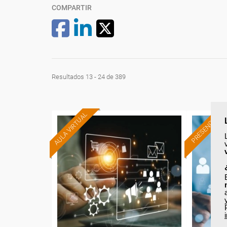
COMPARTIR
Resultados 13 - 24 de 389
AULA VIRTUAL
PRESENCIAL
Formación 100%
subvencionada.
Pa
Para trabajadores y
trabajad
autónomos de Madrid.
Para todos los sectores.
Para t