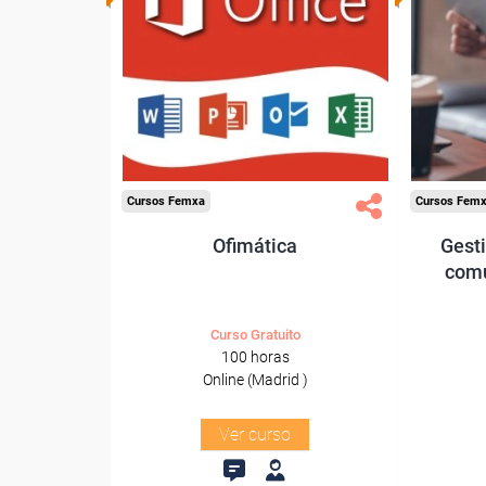
Pa
Para trabajadores y
trabajad
autónomos de Madrid.
Para todos los sectores.
Para t
Cursos Femxa
Cursos Fem
Ofimática
Gesti
comu
Curso Gratuito
100 horas
Online (Madrid )
Ver curso