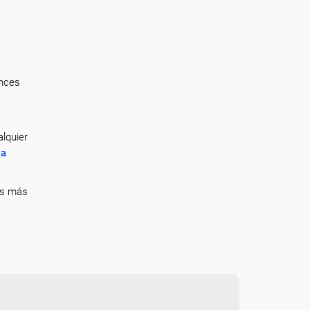
onces
lquier
la
ás más