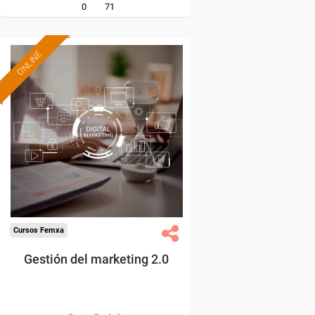
0
71
ONLINE
Formación 100%
subvencionada.
Para trabajadores y
autónomos de Madrid.
Para todos los sectores.
Cursos Femxa
Gestión del marketing 2.0