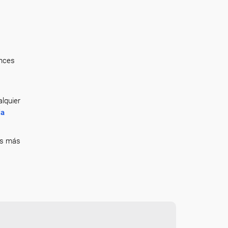
onces
lquier
la
ás más