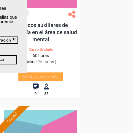
 sea
Cursos Femxa
ellas que
izaremos
Cuidados auxiliares de
enfermería en el área de salud
mental
◮
ración
Curso Gratuito
60 horas
ar
Online (Asturias )
Matrícula cerrada
0
38
ONLINE