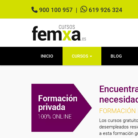
900 100 957
|
619 926 324
INICIO
CURSOS
BLOG
Encuentra
necesida
FORMACIÓN 
Los cursos gratuito
desempleados resid
a esta formación gr