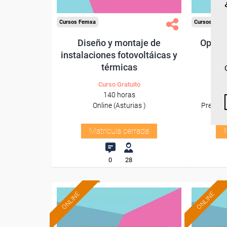
Cursos Femxa
Cursos Fem
Diseño y montaje de
Optimi
instalaciones fotovoltáicas y
térmicas
Curso Gratuito
140 horas
Online (Asturias )
Presenci
Matrícula cerrada
0
28
ONLINE
ONLINE