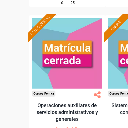
0
25
TITULO OFICIAL
ONLINE
Cursos Femxa
Cursos Fem
Operaciones auxiliares de
Sistem
servicios administrativos y
cor
generales