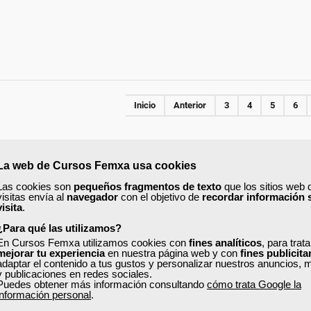
Inicio
Anterior
3
4
5
6
PRESENCIAL
La web de Cursos Femxa usa cookies
Las cookies son
pequeños fragmentos de texto
que los sitios web 
visitas envía al
navegador
con el objetivo de
recordar información 
visita
.
¿Para qué las utilizamos?
En Cursos Femxa utilizamos cookies con
fines analíticos
, para trat
mejorar tu experiencia
en nuestra página web y con
fines publicita
adaptar el contenido a tus gustos y personalizar nuestros anuncios, 
y publicaciones en redes sociales.
Puedes obtener más información consultando
cómo trata Google la
información personal
.