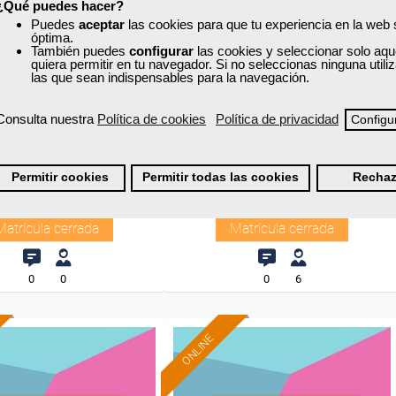
¿Qué puedes hacer?
Puedes
aceptar
las cookies para que tu experiencia en la web
óptima.
xa
Cursos Femxa
También puedes
configurar
las cookies y seleccionar solo aqu
quiera permitir en tu navegador. Si no seleccionas ninguna util
zación de la cadena
Social media marketing y
las que sean indispensables para la navegación.
logística
gestión de la reputación
online
Consulta nuestra
Política de cookies
Política de privacidad
Configu
Curso Gratuito
Curso Gratuito
90 horas
40 horas
Permitir cookies
Permitir todas las cookies
Rechaz
al - Aula virtual en Madrid
Presencial - Aula virtual en Asturias
Matrícula cerrada
Matrícula cerrada
0
0
0
6
ONLINE