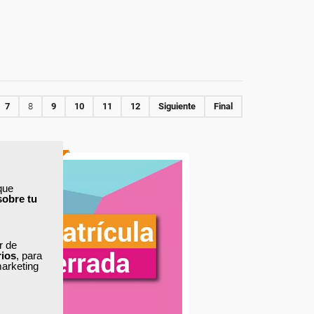
7
8
9
10
11
12
Siguiente
Final
ONLINE
que
sobre tu
ar de
rios
, para
marketing