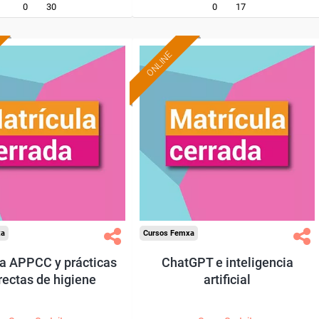
0
30
0
17
ONLINE
xa
Cursos Femxa
a APPCC y prácticas
ChatGPT e inteligencia
rectas de higiene
artificial