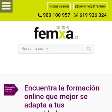
Iniciar sesión
¡Quiero registrarme!
900 100 957
|
619 926 324
Encuentra la formación
online que mejor se
adapta a tus