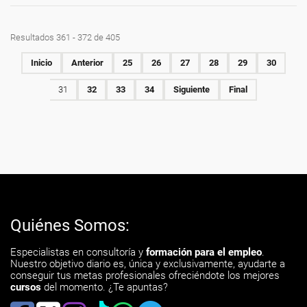
Resultados 361 - 372 de 405
Inicio
Anterior
25
26
27
28
29
30
31
32
33
34
Siguiente
Final
Quiénes Somos:
Especialistas en consultoría y
formación para el empleo
.
Nuestro objetivo diario es, única y exclusivamente, ayudarte a
conseguir tus metas profesionales ofreciéndote los mejores
cursos
del momento. ¿Te apuntas?