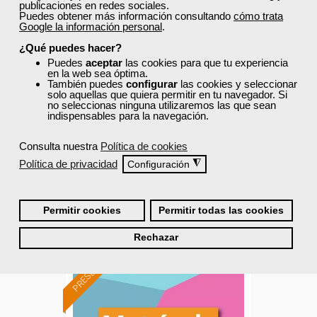
publicaciones en redes sociales.
Puedes obtener más información consultando
cómo trata
Cursos Femxa
Google la información personal
.
¿Qué puedes hacer?
Análisis de datos y
Puedes
aceptar
las cookies para que tu experiencia
vinculación de BBDD con
en la web sea óptima.
También puedes
configurar
las cookies y seleccionar
Excel
solo aquellas que quiera permitir en tu navegador. Si
no seleccionas ninguna utilizaremos las que sean
Curso Gratuito
indispensables para la navegación.
30 horas
Presencial - Aula virtual en Castellón
Consulta nuestra
Política de cookies
Política de privacidad
◮
Configuración
Matrícula cerrada
Permitir cookies
Permitir todas las cookies
6
8
Rechazar
PRESENCIAL