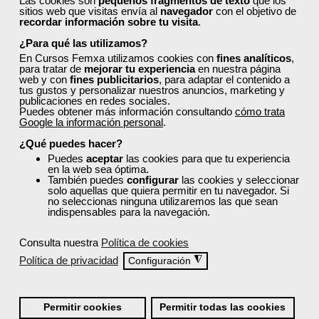
Las cookies son
pequeños fragmentos de texto
que los
sitios web que visitas envía al
navegador
con el objetivo de
Iniciar sesión
recordar información sobre tu visita
.
¿Para qué las utilizamos?
En Cursos Femxa utilizamos cookies con
fines analíticos
,
para tratar de
mejorar tu experiencia
en nuestra página
Si todavía no tienes cuenta de usuario,
regístrate aquí
web y con
fines publicitarios
, para adaptar el contenido a
tus gustos y personalizar nuestros anuncios, marketing y
publicaciones en redes sociales.
Puedes obtener más información consultando
cómo trata
Google la información personal
.
TOP descargas:
¿Qué puedes hacer?
Puedes
aceptar
las cookies para que tu experiencia
en la web sea óptima.
Plantillas Curriculum Vitae
También puedes
configurar
las cookies y seleccionar
solo aquellas que quiera permitir en tu navegador. Si
Plantillas Carta de Presentación CV
no seleccionas ninguna utilizaremos las que sean
indispensables para la navegación.
Ebook "Trabaja desde casa"
Ebook "Gestión del Tiempo y Productividad Personal"
Consulta nuestra
Política de cookies
Ebook "Tú también puedes emprender"
Política de privacidad
◮
Configuración
Ebook "Fotografía con Móvil"
Ebook "Marca Personal"
Permitir cookies
Permitir todas las cookies