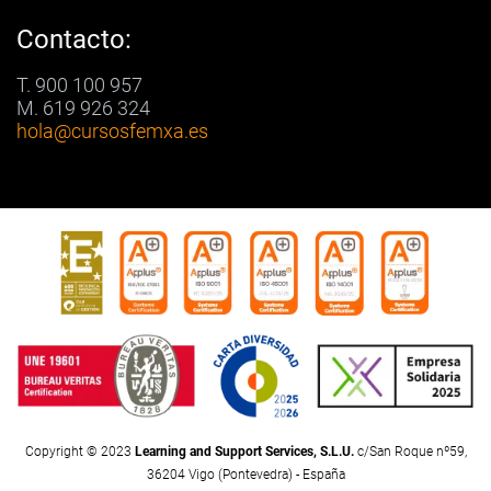
Contacto:
T. 900 100 957
M. 619 926 324
hola
@cursosfemxa.es
Copyright © 2023
Learning and Support Services, S.L.U.
c/San Roque nº59,
36204 Vigo (Pontevedra) - España