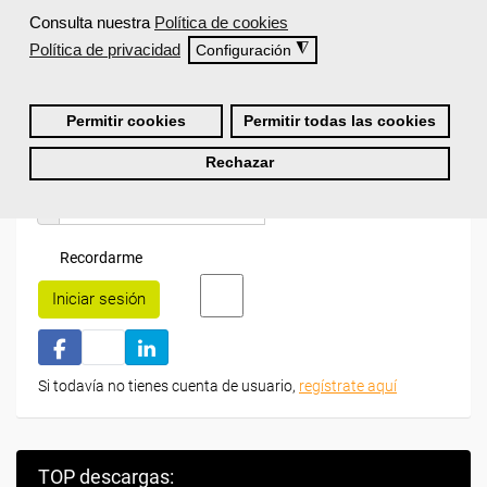
Consulta nuestra
Política de cookies
Inicia sesión:
Política de privacidad
◮
Configuración
Accede con tu nombre de usuario y contraseña o inicia
sesión con Facebook, Google o LinkedIn:
Permitir cookies
Permitir todas las cookies
Rechazar
Recordarme
Iniciar sesión
Si todavía no tienes cuenta de usuario,
regístrate aquí
TOP descargas: