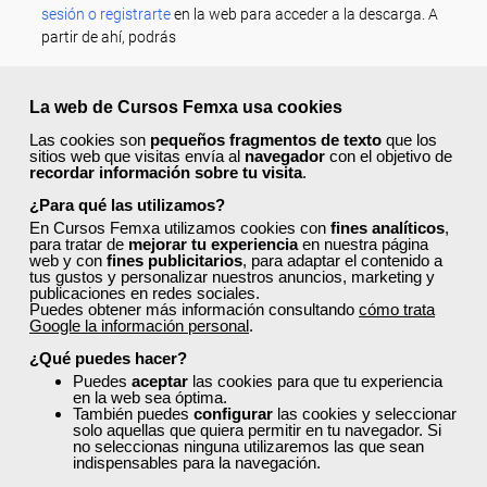
sesión o registrarte
en la web para acceder a la descarga. A
partir de ahí, podrás
...
La web de Cursos Femxa usa cookies
Descargar
Las cookies son
pequeños fragmentos de texto
que los
sitios web que visitas envía al
navegador
con el objetivo de
recordar información sobre tu visita
.
Calendario Semanal
¿Para qué las utilizamos?
En Cursos Femxa utilizamos cookies con
fines analíticos
,
para tratar de
mejorar tu experiencia
en nuestra página
Si quieres evitar distracciones,
web y con
fines publicitarios
, para adaptar el contenido a
descárgate nuestro planificador
tus gustos y personalizar nuestros anuncios, marketing y
semanal y ten todas tus tareas en orden. Imprímelo y ponlo
publicaciones en redes sociales.
Puedes obtener más información consultando
cómo trata
en tu lugar de trabajo, ahorrarás tiempo en saber qué tienes
Google la información personal
.
que hacer cada día y podrás personalizarlo a tu gusto.
¿Qué puedes hacer?
Descargar
Puedes
aceptar
las cookies para que tu experiencia
en la web sea óptima.
También puedes
configurar
las cookies y seleccionar
solo aquellas que quiera permitir en tu navegador. Si
no seleccionas ninguna utilizaremos las que sean
indispensables para la navegación.
Volver