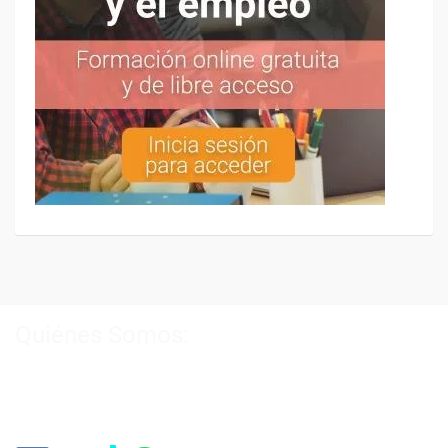
Quiénes Somos:
Especialistas en consultoría y
formación para el empleo
.
Nuestro objetivo diario es, única y exclusivamente, ayudarte a
conseguir tus metas profesionales ofreciéndote los mejores
cursos
del momento. ¿Te apuntas?