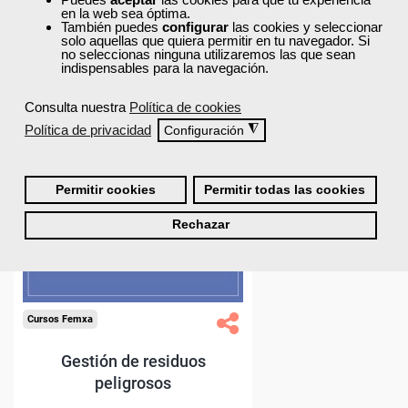
en la web sea óptima.
También puedes
configurar
las cookies y seleccionar
solo aquellas que quiera permitir en tu navegador. Si
no seleccionas ninguna utilizaremos las que sean
indispensables para la navegación.
40% DTO.
Consulta nuestra
Política de cookies
Política de privacidad
◮
Configuración
iales
cceso
Permitir cookies
Permitir todas las cookies
Rechazar
loma.
gura
esiduos
sos