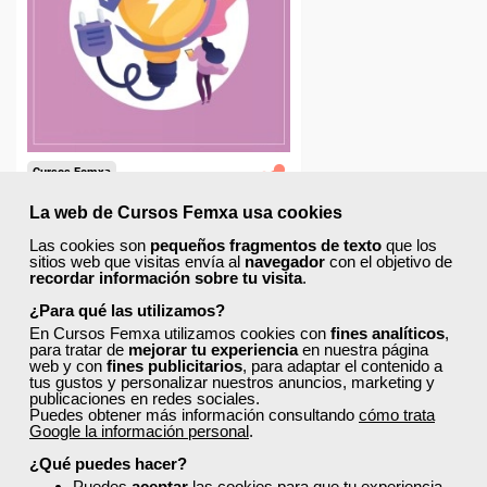
cceso
loma.
gura
La web de Cursos Femxa usa cookies
 auditoría
Las cookies son
pequeños fragmentos de texto
que los
ica
sitios web que visitas envía al
navegador
con el objetivo de
recordar información sobre tu visita
.
¿Para qué las utilizamos?
En Cursos Femxa utilizamos cookies con
fines analíticos
,
para tratar de
mejorar tu experiencia
en nuestra página
web y con
fines publicitarios
, para adaptar el contenido a
€
tus gustos y personalizar nuestros anuncios, marketing y
 €
publicaciones en redes sociales.
Puedes obtener más información consultando
cómo trata
r
Google la información personal
.
¿Qué puedes hacer?
Puedes
aceptar
las cookies para que tu experiencia