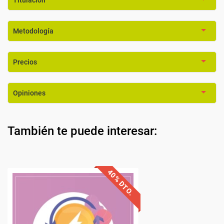
Titulación
Metodología
Precios
Opiniones
También te puede interesar:
40% DTO.
iales