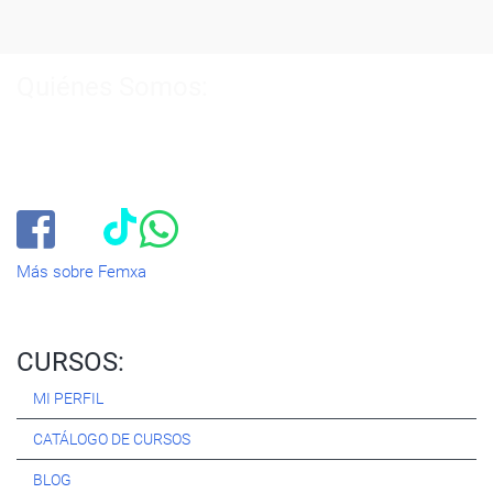
Quiénes Somos:
Especialistas en consultoría y
formación para el empleo
.
Nuestro objetivo diario es, única y exclusivamente, ayudarte a
conseguir tus metas profesionales ofreciéndote los mejores
cursos
del momento. ¿Te apuntas?
Más sobre Femxa
CURSOS:
MI PERFIL
CATÁLOGO DE CURSOS
BLOG