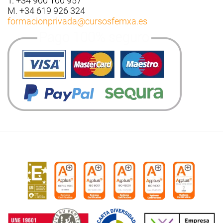
T. +34 900 100 957
M. +34 619 926 324
formacionprivada
@cursosfemxa.es