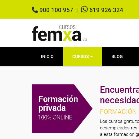
900 100 957
|
619 926 324
INICIO
CURSOS
BLOG
Encuentra
necesida
FORMACIÓN 
Los cursos gratuito
desempleados resid
a esta formación gr