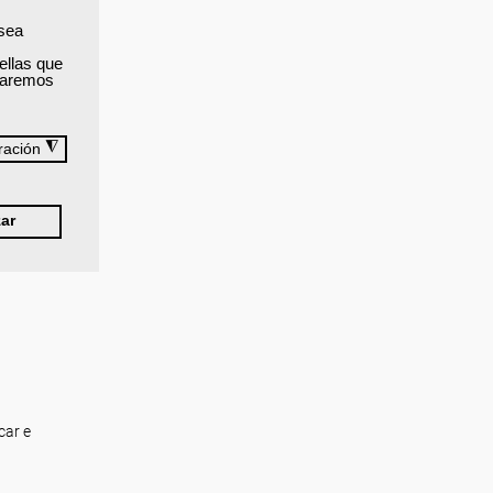
 sea
ellas que
izaremos
◮
ración
ar
car e