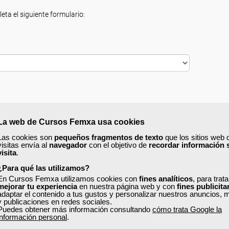
eta el siguiente formulario:
La web de Cursos Femxa usa cookies
Las cookies son
pequeños fragmentos de texto
que los sitios web 
visitas envía al
navegador
con el objetivo de
recordar información 
visita
.
¿Para qué las utilizamos?
En Cursos Femxa utilizamos cookies con
fines analíticos
, para trat
mejorar tu experiencia
en nuestra página web y con
fines publicita
adaptar el contenido a tus gustos y personalizar nuestros anuncios, 
y publicaciones en redes sociales.
Puedes obtener más información consultando
cómo trata Google la
información personal
.