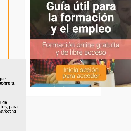
que
sobre tu
ar de
rios
, para
marketing