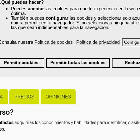
¿Qué puedes hacer?
Puedes
aceptar
las cookies para que tu experiencia en la web
óptima.
También puedes
configurar
las cookies y seleccionar solo aqu
quiera permitir en tu navegador. Si no seleccionas ninguna util
las que sean indispensables para la navegación.
Consulta nuestra
Política de cookies
Política de privacidad
Configu
o y acepto la
Política de Privacidad
*
Permitir cookies
Permitir todas las cookies
Rechaz
A
PRECIOS
OPINIONES
urso?
flictos
adquirirás los conocimientos y habilidades para identificar, clasifi
os.