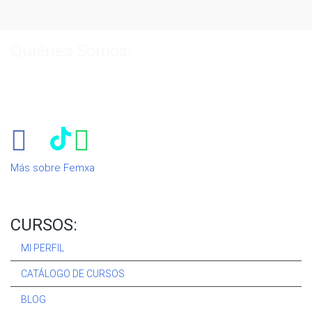
Quiénes Somos:
Especialistas en consultoría y
formación para el empleo
.
Nuestro objetivo diario es, única y exclusivamente, ayudarte a
conseguir tus metas profesionales ofreciéndote los mejores
cursos
del momento. ¿Te apuntas?
Más sobre Femxa
CURSOS:
MI PERFIL
CATÁLOGO DE CURSOS
BLOG