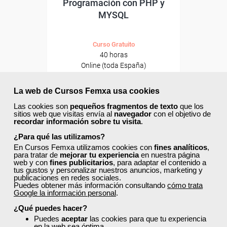
Programación con PHP y
MYSQL
Curso Gratuito
40 horas
Online (toda España)
Matrícula cerrada
La web de Cursos Femxa usa cookies
Las cookies son
pequeños fragmentos de texto
que los
sitios web que visitas envía al
navegador
con el objetivo de
4
200
recordar información sobre tu visita
.
¿Para qué las utilizamos?
En Cursos Femxa utilizamos cookies con
fines analíticos
,
ONLINE
para tratar de
mejorar tu experiencia
en nuestra página
web y con
fines publicitarios
, para adaptar el contenido a
tus gustos y personalizar nuestros anuncios, marketing y
publicaciones en redes sociales.
Puedes obtener más información consultando
cómo trata
Google la información personal
.
¿Qué puedes hacer?
Puedes
aceptar
las cookies para que tu experiencia
en la web sea óptima.