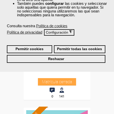
También puedes
configurar
las cookies y seleccionar
solo aquellas que quiera permitir en tu navegador. Si
no seleccionas ninguna utilizaremos las que sean
indispensables para la navegación.
Consulta nuestra
Política de cookies
Cursos Femxa
Política de privacidad
◮
Configuración
Programación de algoritmos
con excel
Permitir cookies
Permitir todas las cookies
Curso Gratuito
Rechazar
30 horas
Online (toda España)
Matrícula cerrada
0
141