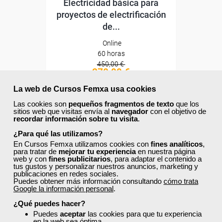
Electricidad básica para
proyectos de electrificación
de...
Online
60 horas
450,00 €
270,00 €
Comprar
La web de Cursos Femxa usa cookies
Las cookies son
pequeños fragmentos de texto
que los
sitios web que visitas envía al
navegador
con el objetivo de
0
recordar información sobre tu visita
.
¿Para qué las utilizamos?
40% DTO.
En Cursos Femxa utilizamos cookies con
fines analíticos
,
para tratar de
mejorar tu experiencia
en nuestra página
web y con
fines publicitarios
, para adaptar el contenido a
tus gustos y personalizar nuestros anuncios, marketing y
publicaciones en redes sociales.
Descuentos especiales
Puedes obtener más información consultando
cómo trata
Google la información personal
.
¿Qué puedes hacer?
Sin requisitos de acceso
Puedes
aceptar
las cookies para que tu experiencia
en la web sea óptima.