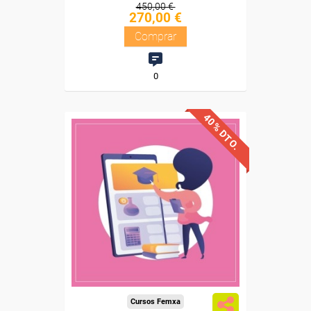
450,00 €
270,00 €
Comprar
0
40% DTO.
Descuentos especiales
Sin requisitos de acceso
Diploma
Compra segura
Cursos Femxa