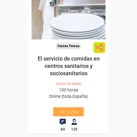
Para desempleados,
trabajadores y autónomos.
Sector
-Hosteleria y Turismo.
Cursos Femxa
El servicio de comidas en
centros sanitarios y
sociosanitarios
Curso Gratuito
100 horas
Online (toda España)
Ver curso
69
129