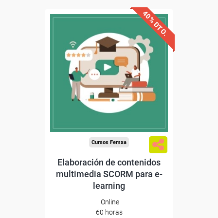
40% DTO.
Descuentos especiales
Sin requisitos de acceso
Diploma
Compra segura
Cursos Femxa
Elaboración de contenidos
multimedia SCORM para e-
learning
Online
60 horas