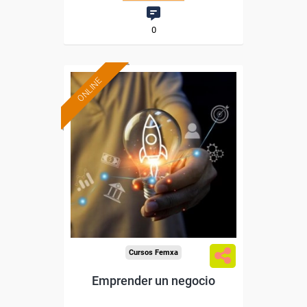
0
ONLINE
Formación 100%
subvencionada.
Para trabajadores y
autónomos de Madrid.
Para todos los sectores.
Cursos Femxa
Emprender un negocio