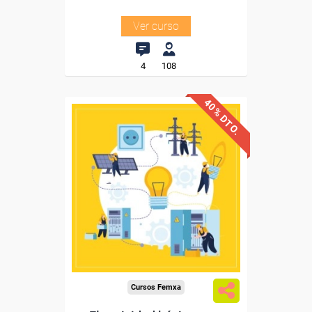
Ver curso
4
108
40% DTO.
Descuentos especiales
Sin requisitos de acceso
Diploma
Compra segura
Cursos Femxa