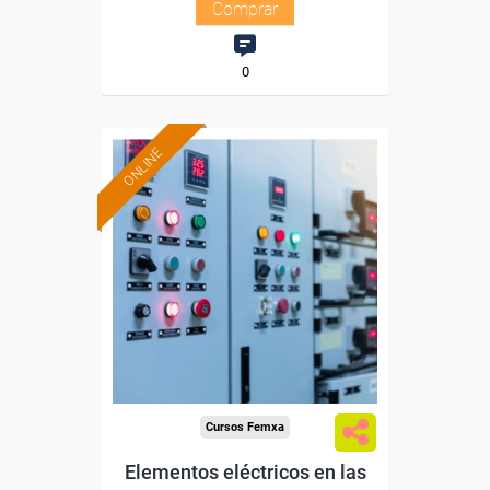
Comprar
0
ONLINE
Formación 100%
subvencionada.
Para desempleados,
trabajadores y autónomos.
Sector
-Metal.
Cursos Femxa
Elementos eléctricos en las