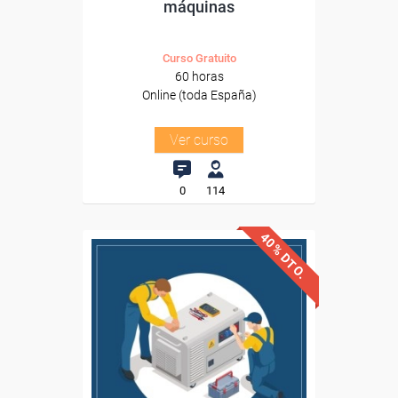
máquinas
Curso Gratuito
60 horas
Online (toda España)
Ver curso
0
114
40% DTO.
Descuentos especiales
Sin requisitos de acceso
Diploma