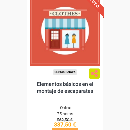
40% DTO.
Descuentos especiales
Sin requisitos de acceso
Diploma
Compra segura
Cursos Femxa
Elementos básicos en el
montaje de escaparates
Online
75 horas
562,50 €
337,50 €