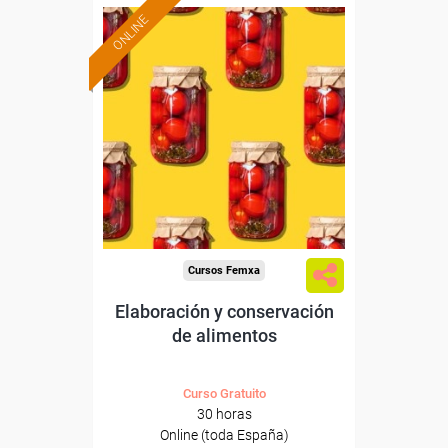
ONLINE
Formación 100%
subvencionada.
Para desempleados,
trabajadores y autónomos.
Sector
-Agricultura y Ganadería.
Cursos Femxa
Elaboración y conservación
de alimentos
Curso Gratuito
30 horas
Online (toda España)