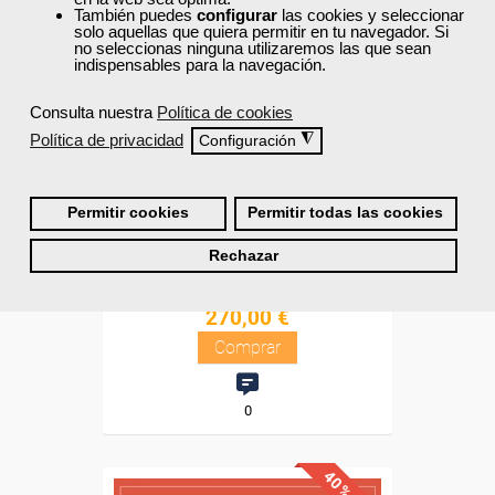
Diploma
También puedes
configurar
las cookies y seleccionar
solo aquellas que quiera permitir en tu navegador. Si
no seleccionas ninguna utilizaremos las que sean
Compra segura
indispensables para la navegación.
Consulta nuestra
Política de cookies
Cursos Femxa
Política de privacidad
◮
Configuración
Electricidad para circuitos de
corriente continua y alterna
Permitir cookies
Permitir todas las cookies
Online
Rechazar
60 horas
450,00 €
270,00 €
Comprar
0