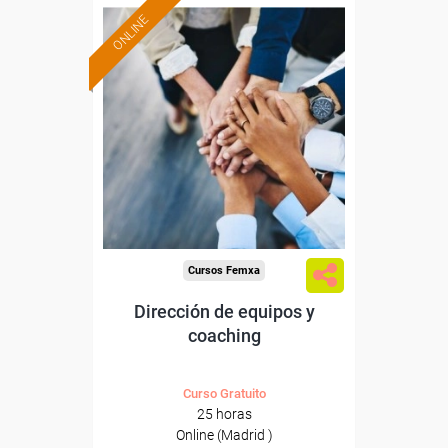
ONLINE
Formación 100%
subvencionada.
Para desempleados,
trabajadores y autónomos
de Madrid.
Para todos los sectores.
Cursos Femxa
Dirección de equipos y
coaching
Curso Gratuito
25 horas
Online (Madrid )