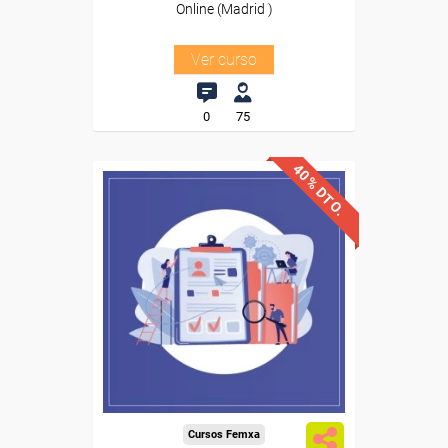
Online (Madrid )
Ver curso
0
75
40% DTO.
Descuentos especiales
Sin requisitos de acceso
Diploma
Compra segura
Cursos Femxa