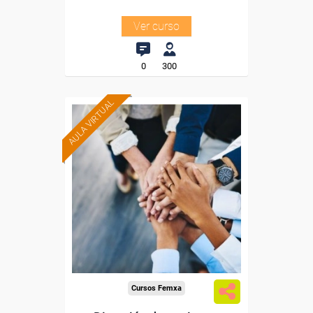
Ver curso
0
300
AULA VIRTUAL
Formación 100%
subvencionada.
Para trabajadores y
autónomos de Madrid.
Para todos los sectores.
Cursos Femxa