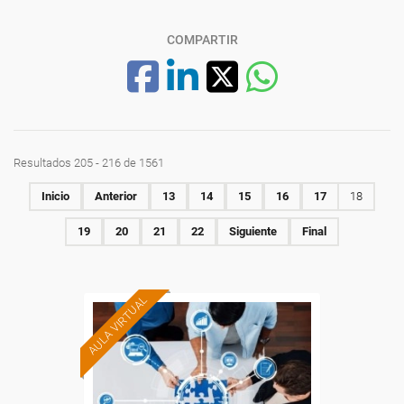
COMPARTIR
Resultados 205 - 216 de 1561
Inicio
Anterior
13
14
15
16
17
18
19
20
21
22
Siguiente
Final
AULA VIRTUAL
Formación 100%
subvencionada.