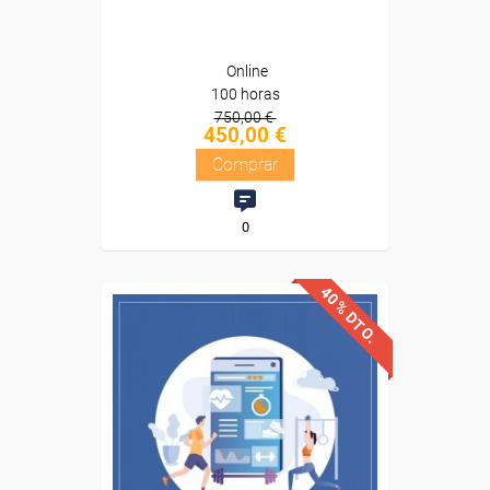
Online
100 horas
750,00 €
450,00 €
Comprar
0
40% DTO.
Descuentos especiales
Sin requisitos de acceso
Diploma