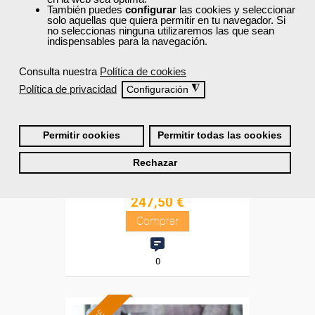
Diploma
También puedes
configurar
las cookies y seleccionar
solo aquellas que quiera permitir en tu navegador. Si
no seleccionas ninguna utilizaremos las que sean
Compra segura
indispensables para la navegación.
Consulta nuestra
Política de cookies
Cursos Femxa
Política de privacidad
◮
Configuración
Dirección estratégica y
marketing en gestión de
proyectos
Permitir cookies
Permitir todas las cookies
Online
Rechazar
55 horas
412,50 €
247,50 €
Comprar
0