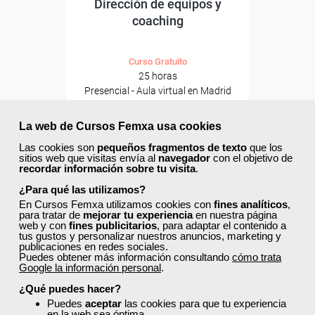
Dirección de equipos y
coaching
Curso Gratuito
25 horas
Presencial - Aula virtual en Madrid
Ver curso
La web de Cursos Femxa usa cookies
Las cookies son
pequeños fragmentos de texto
que los
sitios web que visitas envía al
navegador
con el objetivo de
8
194
recordar información sobre tu visita
.
¿Para qué las utilizamos?
40% DTO.
En Cursos Femxa utilizamos cookies con
fines analíticos
,
para tratar de
mejorar tu experiencia
en nuestra página
web y con
fines publicitarios
, para adaptar el contenido a
tus gustos y personalizar nuestros anuncios, marketing y
publicaciones en redes sociales.
Descuentos especiales
Puedes obtener más información consultando
cómo trata
Google la información personal
.
¿Qué puedes hacer?
Sin requisitos de acceso
Puedes
aceptar
las cookies para que tu experiencia
en la web sea óptima.