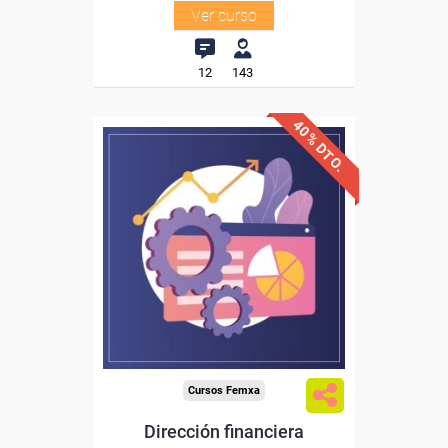
Ver curso
12
143
40% DTO.
Descuentos especiales
Sin requisitos de acceso
Diploma
Compra segura
Cursos Femxa
Dirección financiera