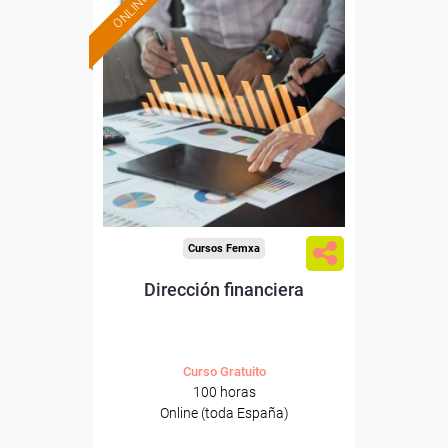
ONLINE
Formación 100%
subvencionada.
Para desempleados,
trabajadores y autónomos.
Sector
-Finanzas y Seguros.
Cursos Femxa
Dirección financiera
Curso Gratuito
100 horas
Online (toda España)