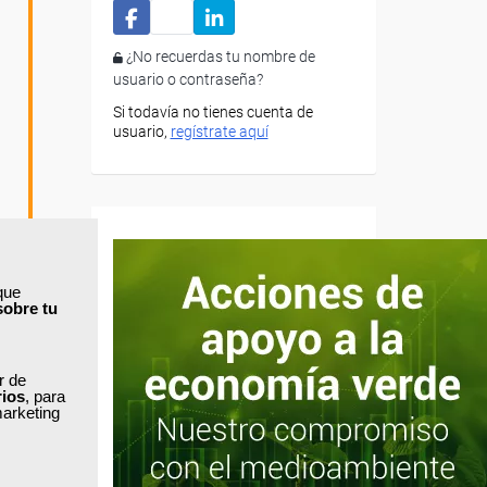
¿No recuerdas tu nombre de
usuario o contraseña?
Si todavía no tienes cuenta de
usuario,
regístrate aquí
que
sobre tu
ar de
rios
, para
marketing
as
e llevar