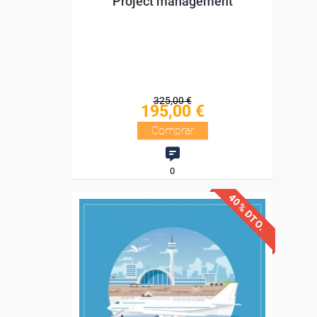
Project management
325,00 €
195,00 €
Comprar
0
40% DTO.
Descuentos especiales
Sin requisitos de acceso
Diploma.