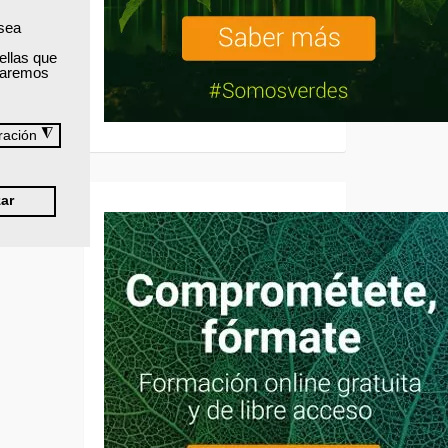
 sea
ellas que
izaremos
◮
ración
ar