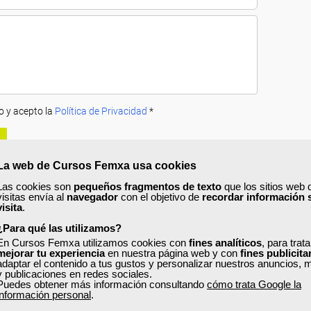
o y acepto la
Política de Privacidad
*
La web de Cursos Femxa usa cookies
Las cookies son
pequeños fragmentos de texto
que los sitios web 
visitas envía al
navegador
con el objetivo de
recordar información 
visita
.
A
PRECIOS
OPINIONES
¿Para qué las utilizamos?
En Cursos Femxa utilizamos cookies con
fines analíticos
, para trat
mejorar tu experiencia
en nuestra página web y con
fines publicita
urso?
adaptar el contenido a tus gustos y personalizar nuestros anuncios, 
y publicaciones en redes sociales.
ting en gestión de proyectos,
Puedes obtener más información consultando
aprenderás los conocimientos relativos a l
cómo trata Google la
información personal
.
 como comprender cómo a través de una programación equilibrada es posibl