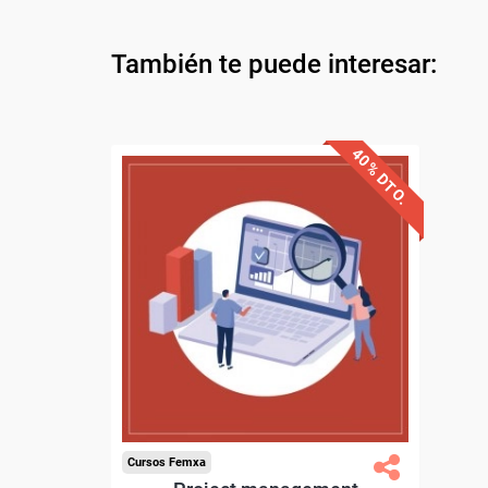
También te puede interesar:
40% DTO.
Descuentos especiales
Sin requisitos de acceso
Diploma.
Compra segura
Cursos Femxa