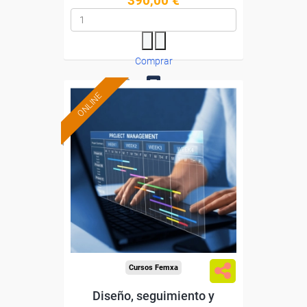
390,00 €
Comprar
ONLINE
0
Formación 100%
subvencionada.
Para desempleados,
trabajadores y autónomos.
Sector
-Administración.
Cursos Femxa
Diseño, seguimiento y