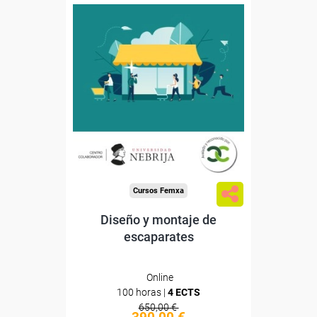
0
Avalado y reconocido por
Confederación
la
Española de Comercio
(CEC)
Sin requisitos de acceso
Doble titulación
Compra segura
Cursos Femxa
Diseño y montaje de
escaparates
Online
100 horas |
4 ECTS
650,00 €