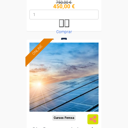
750,00 €
450,00 €
Comprar
ONLINE
0
Formación 100%
subvencionada.
Para desempleados,
trabajadores y autónomos.
Sector
-Metal.
Cursos Femxa