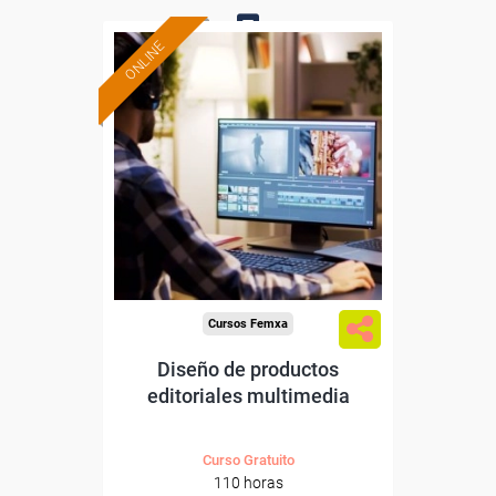
ONLINE
0
Formación 100%
subvencionada.
Para desempleados,
trabajadores y autónomos.
Sector
-Información, Comunicación
y Artes Gráficas.
Cursos Femxa
Diseño de productos
editoriales multimedia
Curso Gratuito
110 horas