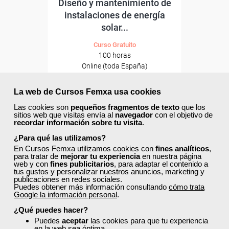
Diseño y mantenimiento de
instalaciones de energía
solar...
Curso Gratuito
100 horas
Online (toda España)
Ver curso
La web de Cursos Femxa usa cookies
Las cookies son
pequeños fragmentos de texto
que los
sitios web que visitas envía al
navegador
con el objetivo de
39
563
recordar información sobre tu visita
.
¿Para qué las utilizamos?
En Cursos Femxa utilizamos cookies con
fines analíticos
,
40% DTO.
para tratar de
mejorar tu experiencia
en nuestra página
web y con
fines publicitarios
, para adaptar el contenido a
tus gustos y personalizar nuestros anuncios, marketing y
publicaciones en redes sociales.
Descuentos especiales
Puedes obtener más información consultando
cómo trata
Google la información personal
.
¿Qué puedes hacer?
Sin requisitos de acceso
Puedes
aceptar
las cookies para que tu experiencia
en la web sea óptima.