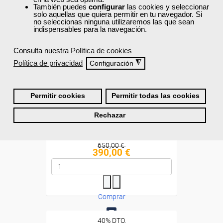
También puedes
configurar
las cookies y seleccionar
Doble titulación
solo aquellas que quiera permitir en tu navegador. Si
no seleccionas ninguna utilizaremos las que sean
indispensables para la navegación.
Compra segura
Consulta nuestra
Política de cookies
Política de privacidad
◮
Configuración
Cursos Femxa
Diseño y mantenimiento de
instalaciones de energía
Permitir cookies
Permitir todas las cookies
solar...
Rechazar
Online
100 horas |
4 ECTS
650,00 €
390,00 €
Comprar
40% DTO.