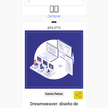
Comprar
40% DTO.
0
Descuentos especiales
Sin requisitos de acceso
Diploma
Compra segura
Cursos Femxa
Dreamweaver: diseño de