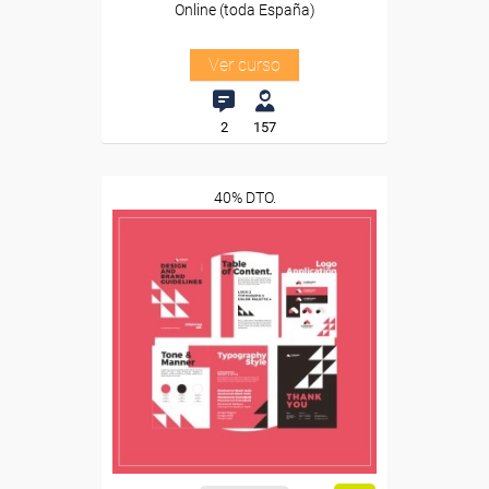
Online (toda España)
Ver curso
2
157
40% DTO.
Descuentos especiales
Sin requisitos de acceso
Diploma
Compra segura