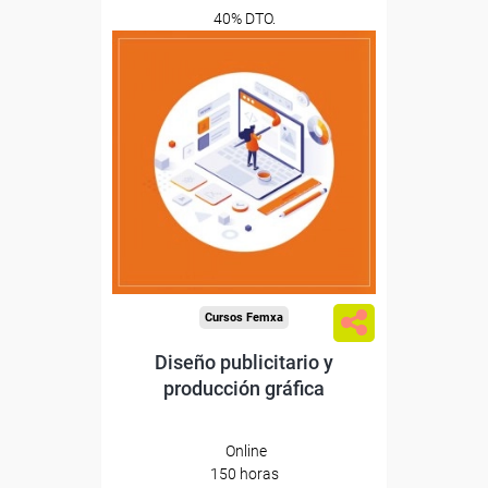
40% DTO.
0
Descuentos especiales
Sin requisitos de acceso
Diploma
Compra segura
Cursos Femxa
Diseño publicitario y
producción gráfica
Online
150 horas