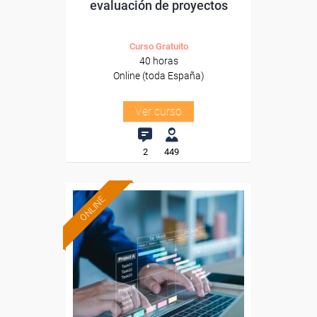
evaluación de proyectos
Curso Gratuito
40 horas
Online (toda España)
Ver curso
2
449
ONLINE
Formación 100%
subvencionada.
Para desempleados,
trabajadores y autónomos.
Sector