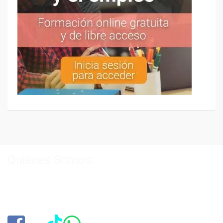
Quiénes Somos:
Especialistas en consultoría y
formación para el empleo
.
Nuestro objetivo diario es, única y exclusivamente, ayudarte a
conseguir tus metas profesionales ofreciéndote los mejores
cursos
del momento. ¿Te apuntas?