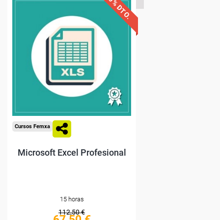
40% DTO.
Descuentos especiales
Sin requisitos de acceso
Compra segura
Cursos Femxa
Microsoft Excel Profesional
15 horas
112,50 €
67,50 €