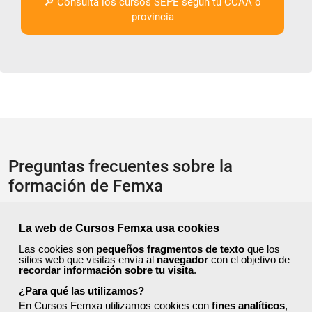
🔎 Consulta los cursos SEPE según tu CCAA o
provincia
Preguntas frecuentes sobre la
formación de Femxa
Resolvemos las dudas más habituales sobre nuestra
La web de Cursos Femxa usa cookies
formación, metodología, equipo docente y ventajas para el
Las cookies son
pequeños fragmentos de texto
que los
alumnado.
sitios web que visitas envía al
navegador
con el objetivo de
recordar información sobre tu visita
.
¿Para qué las utilizamos?
¿Qué nos hace diferentes de la competencia?
En Cursos Femxa utilizamos cookies con
fines analíticos
,