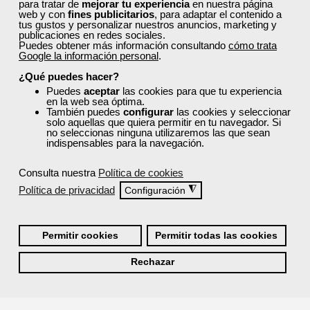
para tratar de
mejorar tu experiencia
en nuestra página
web y con
fines publicitarios
, para adaptar el contenido a
tus gustos y personalizar nuestros anuncios, marketing y
¿Por qué solicitar plaza en Femxa cuando se
publicaciones en redes sociales.
puede hacer directamente desde el SEPE?
Puedes obtener más información consultando
cómo trata
Google la información personal
.
¿Qué puedes hacer?
¿Son los docentes un aspecto diferencial de los
Puedes
aceptar
las cookies para que tu experiencia
cursos de Femxa?
en la web sea óptima.
También puedes
configurar
las cookies y seleccionar
solo aquellas que quiera permitir en tu navegador. Si
no seleccionas ninguna utilizaremos las que sean
¿Los cursos de Femxa son prácticos y tienen
indispensables para la navegación.
temario actualizado?
Consulta nuestra
Política de cookies
Política de privacidad
◮
Configuración
¿Qué ofrece Femxa al alumno una vez finaliza su
formación?
Permitir cookies
Permitir todas las cookies
¿Recibiré un certificado al finalizar un curso
Rechazar
gratuito?