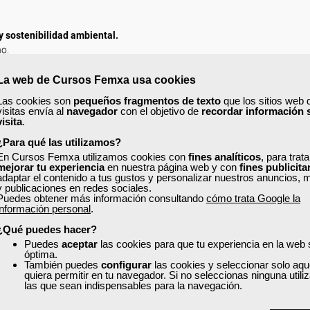
y sostenibilidad ambiental.
no.
educir el consumo energético.
La web de Cursos Femxa usa cookies
LAS DINÁMICAS Y MACROS.
Las cookies son
pequeños fragmentos de texto
que los sitios web 
as de cálculo con datos externas
.
visitas envía al
navegador
con el objetivo de
recordar información 
visita
.
dimensionales.
lar una bbdd con la hoja de cálculo, datos externos.
¿Para qué las utilizamos?
s
.
En Cursos Femxa utilizamos cookies con
fines analíticos
, para trat
mejorar tu experiencia
en nuestra página web y con
fines publicita
adaptar el contenido a tus gustos y personalizar nuestros anuncios, 
y publicaciones en redes sociales.
.
Puedes obtener más información consultando
cómo trata Google la
información personal
.
¿Qué puedes hacer?
ación de
30 horas.
Puedes
aceptar
las cookies para que tu experiencia en la web
óptima.
También puedes
configurar
las cookies y seleccionar solo aqu
quiera permitir en tu navegador. Si no seleccionas ninguna util
las que sean indispensables para la navegación.