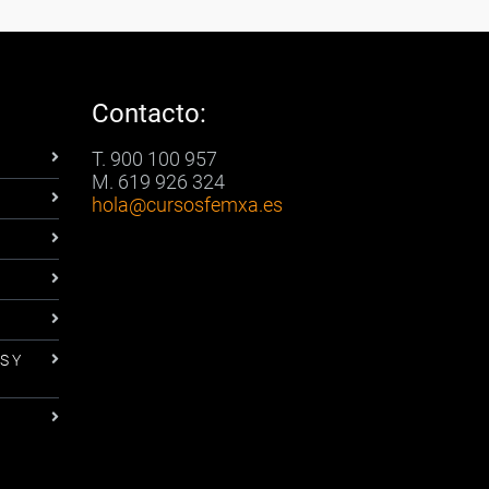
Contacto:
T. 900 100 957
M. 619 926 324
hola
@cursosfemxa.es
S Y