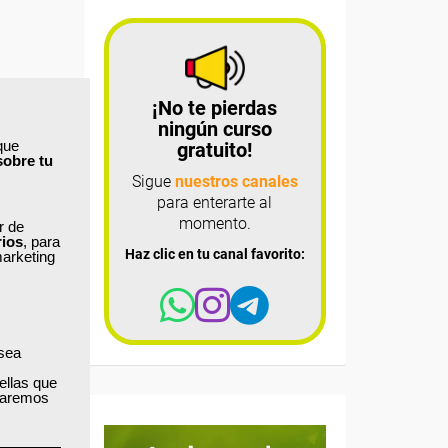
¡No te pierdas
ningún curso
que
gratuito!
sobre tu
Sigue
nuestros canales
para enterarte al
momento.
ar de
rios
, para
Haz clic en tu canal favorito:
marketing
 sea
ellas que
izaremos