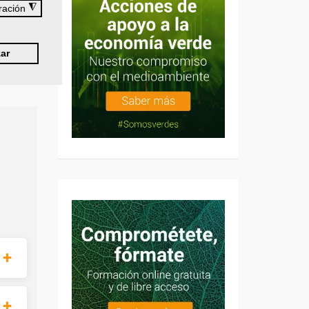
◮
ración
ar