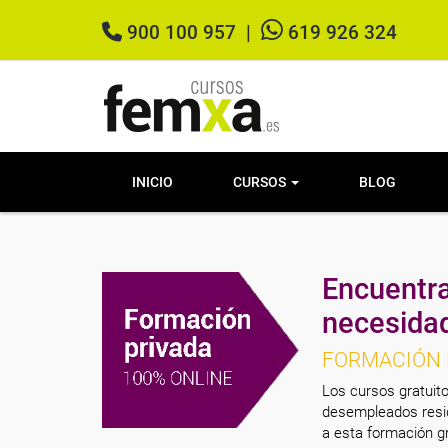
900 100 957
|
619 926 324
INICIO
CURSOS
BLOG
Encuentra
necesida
FORMACIÓN 
Los cursos gratuito
desempleados resid
a esta formación gr