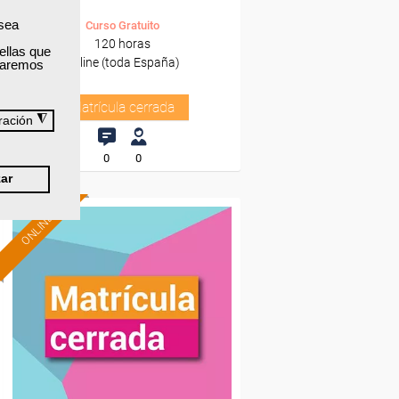
 sea
Curso Gratuito
120 horas
ellas que
Online (toda España)
izaremos
Matrícula cerrada
◮
ración
0
0
ar
ONLINE