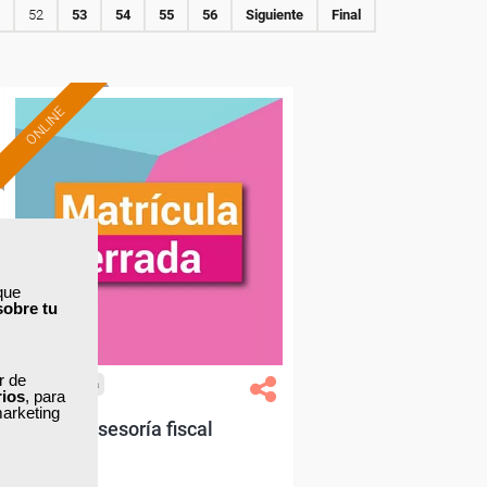
52
53
54
55
56
Siguiente
Final
ONLINE
que
sobre tu
ar de
Cursos Femxa
rios
, para
marketing
Asesoría fiscal