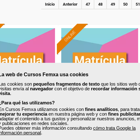
Inicio
Anterior
47
48
49
50
51
ONLINE
La web de Cursos Femxa usa cookies
Las cookies son
pequeños fragmentos de texto
que los sitios web 
visitas envía al
navegador
con el objetivo de
recordar información 
visita
.
¿Para qué las utilizamos?
En Cursos Femxa utilizamos cookies con
fines analíticos
, para trat
xa
Cursos Femxa
mejorar tu experiencia
en nuestra página web y con
fines publicita
adaptar el contenido a tus gustos y personalizar nuestros anuncios, 
tión de residuos
Iniciación APPCC en la
y publicaciones en redes sociales.
Puedes obtener más información consultando
cómo trata Google la
industria agroalimentaria
información personal
.