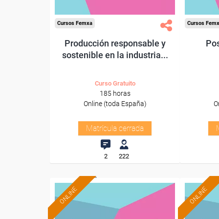
Cursos Femxa
Cursos Fem
Producción responsable y
Pos
sostenible en la industria...
Curso Gratuito
185 horas
Online (toda España)
O
Matrícula cerrada
2
222
ONLINE
ONLINE