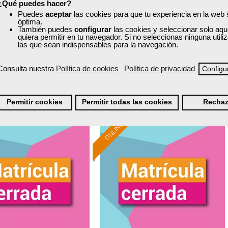
¿Qué puedes hacer?
Puedes
aceptar
las cookies para que tu experiencia en la web
Curso Gratuito
Curso Gratuito
óptima.
75 horas
50 horas
También puedes
configurar
las cookies y seleccionar solo aqu
nline (toda España)
Online (toda España)
quiera permitir en tu navegador. Si no seleccionas ninguna util
las que sean indispensables para la navegación.
Matrícula cerrada
Matrícula cerrada
Consulta nuestra
Política de cookies
Política de privacidad
Configu
0
128
0
252
Permitir cookies
Permitir todas las cookies
Rechaz
ONLINE