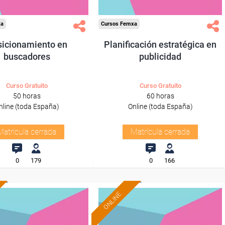
xa
Cursos Femxa
icionamiento en
Planificación estratégica en
buscadores
publicidad
Curso Gratuito
Curso Gratuito
50 horas
60 horas
nline (toda España)
Online (toda España)
Matrícula cerrada
Matrícula cerrada
0
179
0
166
ONLINE