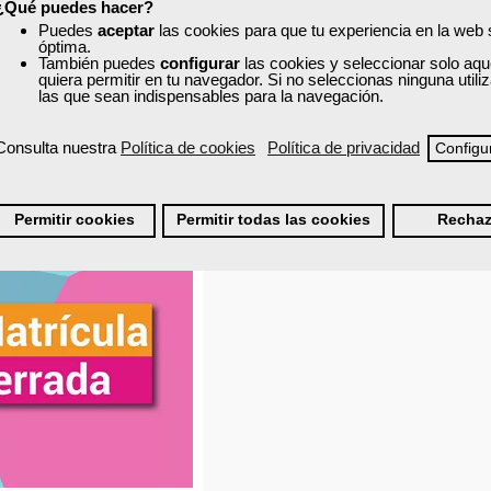
¿Qué puedes hacer?
50 horas
150 horas
Puedes
aceptar
las cookies para que tu experiencia en la web
 - Aula virtual (toda España)
Online (toda España)
óptima.
También puedes
configurar
las cookies y seleccionar solo aqu
quiera permitir en tu navegador. Si no seleccionas ninguna util
Matrícula cerrada
Matrícula cerrada
las que sean indispensables para la navegación.
Consulta nuestra
Política de cookies
Política de privacidad
Configu
18
12
23
17
Permitir cookies
Permitir todas las cookies
Rechaz