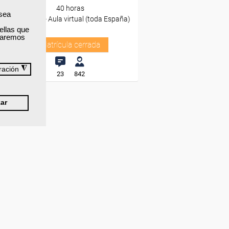
40 horas
 sea
Presencial - Aula virtual (toda España)
ellas que
izaremos
Matrícula cerrada
◮
ración
23
842
ar