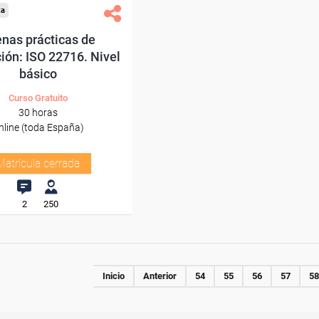
xa
nas prácticas de
ción: ISO 22716. Nivel
básico
Curso Gratuito
30 horas
nline (toda España)
Matrícula cerrada
2
250
Inicio
Anterior
54
55
56
57
58