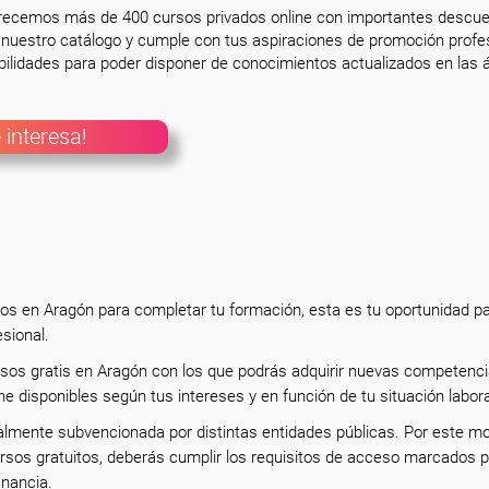
frecemos más de 400 cursos privados online con importantes descue
nuestro catálogo y cumple con tus aspiraciones de promoción profesi
ilidades para poder disponer de conocimientos actualizados en las á
 interesa!
tos en Aragón para completar tu formación, esta es tu oportunidad p
esional.
rsos gratis en Aragón con los que podrás adquirir nuevas competenci
ne disponibles según tus intereses y en función de tu situación labor
almente subvencionada por distintas entidades públicas. Por este mo
rsos gratuitos, deberás cumplir los requisitos de acceso marcados p
inancia.