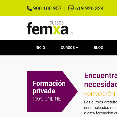
900 100 957
|
619 926 324
INICIO
CURSOS
BLOG
Encuentra
necesida
FORMACIÓN 
Los cursos gratuito
desempleados resid
a esta formación gr