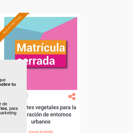
AULA VIRTUAL
que
sobre tu
Cursos Femxa
ar de
Envolventes vegetales para la
rios
, para
marketing
regeneración de entornos
urbanos
Curso Gratuito