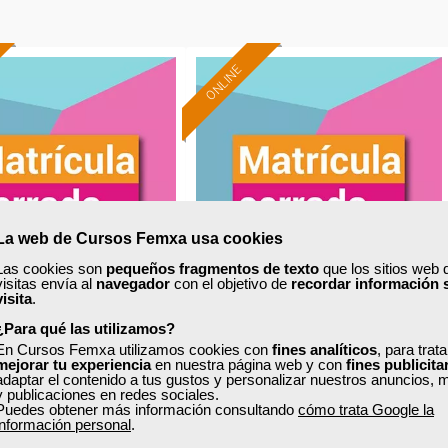
ONLINE
La web de Cursos Femxa usa cookies
Las cookies son
pequeños fragmentos de texto
que los sitios web 
visitas envía al
navegador
con el objetivo de
recordar información 
visita
.
xa
Cursos Femxa
¿Para qué las utilizamos?
En Cursos Femxa utilizamos cookies con
fines analíticos
, para trat
miento de residuos
Autoconsumo, sistemas de
mejorar tu experiencia
en nuestra página web y con
fines publicita
adaptar el contenido a tus gustos y personalizar nuestros anuncios, 
energías renovables para el
y publicaciones en redes sociales.
impulso de...
Puedes obtener más información consultando
cómo trata Google la
información personal
.
Curso Gratuito
Curso Gratuito