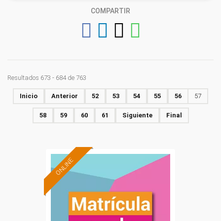
COMPARTIR
Resultados 673 - 684 de 763
Inicio
Anterior
52
53
54
55
56
57
58
59
60
61
Siguiente
Final
ONLINE