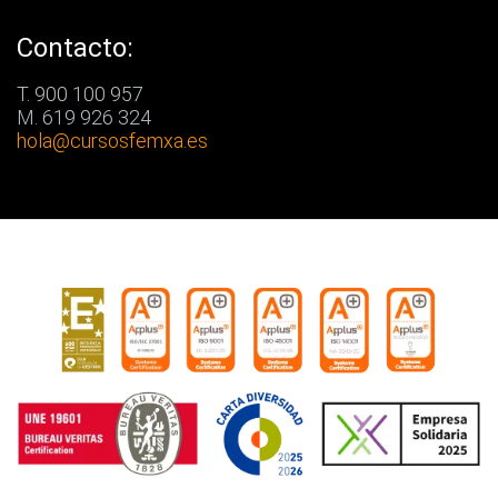
Contacto:
T. 900 100 957
M. 619 926 324
hola
@cursosfemxa.es