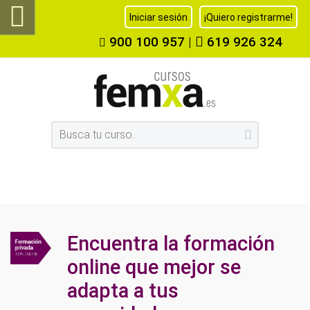
Iniciar sesión
¡Quiero registrarme!
900 100 957
|
619 926 324
Encuentra la formación
online que mejor se
adapta a tus