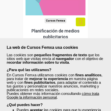
Cursos Femxa
Planificación de medios
publicitarios
La web de Cursos Femxa usa cookies
Curso Gratuito
Las cookies son
pequeños fragmentos de texto
que los
50 horas
sitios web que visitas envía al
navegador
con el objetivo de
Online (toda España)
recordar información sobre tu visita
.
¿Para qué las utilizamos?
Matrícula cerrada
En Cursos Femxa utilizamos cookies con
fines analíticos
,
para tratar de
mejorar tu experiencia
en nuestra página
web y con
fines publicitarios
, para adaptar el contenido a
tus gustos y personalizar nuestros anuncios, marketing y
0
161
publicaciones en redes sociales.
Puedes obtener más información consultando
cómo trata
Google la información personal
.
¿Qué puedes hacer?
ONLINE
Puedes
aceptar
las cookies para que tu experiencia