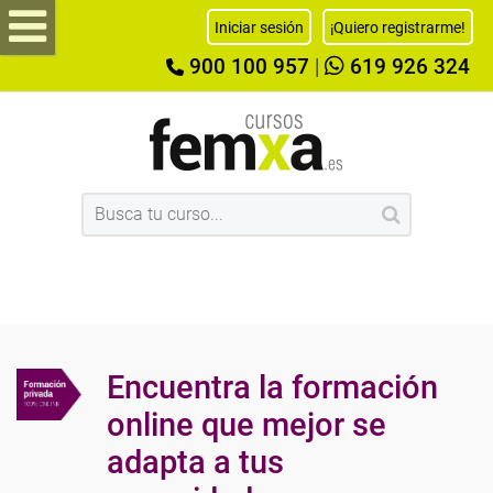
Iniciar sesión
¡Quiero registrarme!
900 100 957
|
619 926 324
Encuentra la formación
online que mejor se
adapta a tus