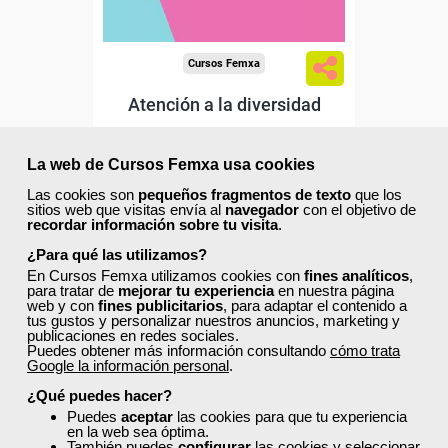
Cursos Femxa
Atención a la diversidad
La web de Cursos Femxa usa cookies
Curso Gratuito
Las cookies son
pequeños fragmentos de texto
que los
40 horas
sitios web que visitas envía al
navegador
con el objetivo de
recordar información sobre tu visita
.
Online (toda España)
¿Para qué las utilizamos?
En Cursos Femxa utilizamos cookies con
fines analíticos
,
Matrícula cerrada
para tratar de
mejorar tu experiencia
en nuestra página
web y con
fines publicitarios
, para adaptar el contenido a
tus gustos y personalizar nuestros anuncios, marketing y
publicaciones en redes sociales.
20
929
Puedes obtener más información consultando
cómo trata
Google la información personal
.
¿Qué puedes hacer?
ONLINE
Puedes
aceptar
las cookies para que tu experiencia
en la web sea óptima.
También puedes
configurar
las cookies y seleccionar