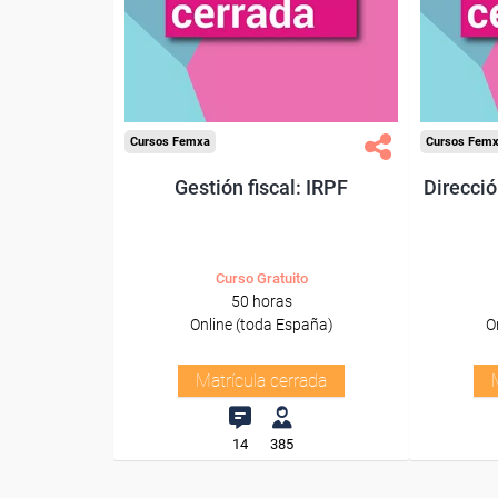
Cursos Femxa
Cursos Fem
Gestión fiscal: IRPF
Direcció
Curso Gratuito
50 horas
Online (toda España)
O
Matrícula cerrada
14
385