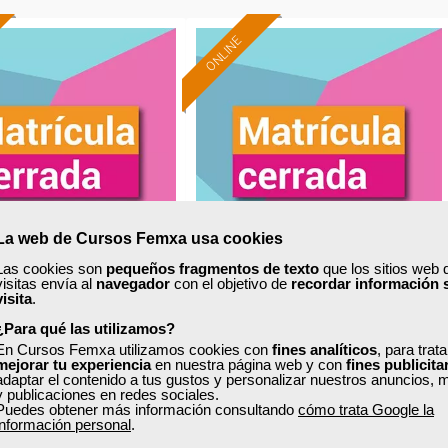
ONLINE
La web de Cursos Femxa usa cookies
Las cookies son
pequeños fragmentos de texto
que los sitios web 
visitas envía al
navegador
con el objetivo de
recordar información 
xa
Cursos Femxa
visita
.
¿Para qué las utilizamos?
cas de negociación
Gestión en restauración y
En Cursos Femxa utilizamos cookies con
fines analíticos
, para trat
diseño en proceso de servicio
mejorar tu experiencia
en nuestra página web y con
fines publicita
adaptar el contenido a tus gustos y personalizar nuestros anuncios, 
y publicaciones en redes sociales.
Puedes obtener más información consultando
cómo trata Google la
Curso Gratuito
Curso Gratuito
información personal
.
60 horas
100 horas