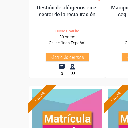
Gestión de alérgenos en el
Manipu
sector de la restauración
segu
Curso Gratuito
50 horas
Online (toda España)
O
Matrícula cerrada
0
433
ONLINE
ONLINE