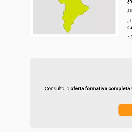
¿N
¡U
¿T
cu
* 
Consulta la
oferta formativa completa
y