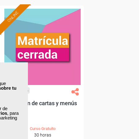
ONLINE
que
sobre tu
Cursos Femxa
Creación de cartas y menús
ar de
rios
, para
marketing
Curso Gratuito
30 horas