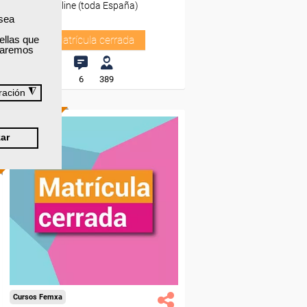
Online (toda España)
 sea
ellas que
Matrícula cerrada
izaremos
6
389
◮
ración
ONLINE
ar
Cursos Femxa