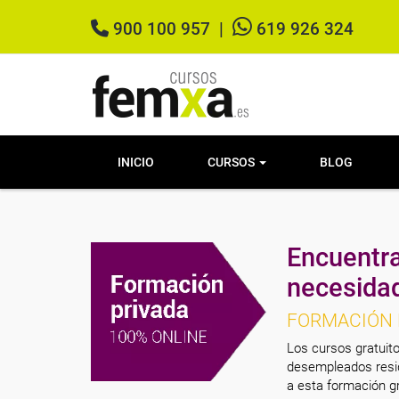
900 100 957
|
619 926 324
INICIO
CURSOS
BLOG
Encuentra
necesida
FORMACIÓN 
Los cursos gratuito
desempleados resid
a esta formación gr