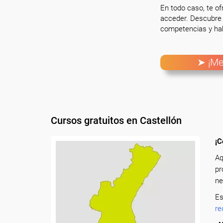
En todo caso, te o
acceder. Descubre 
competencias y hab
➤ ¡Me
Cursos gratuitos en Castellón
¡C
Aq
pr
ne
Es
re