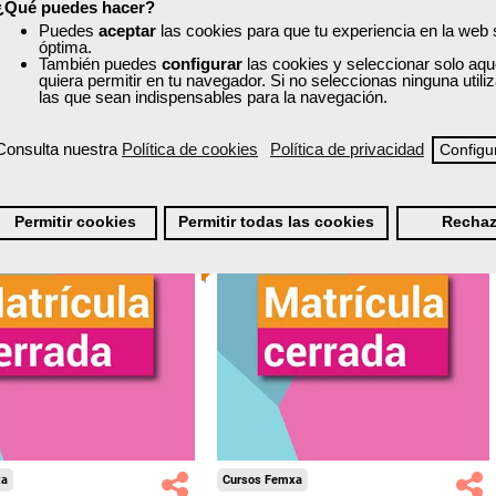
¿Qué puedes hacer?
nline (toda España)
Online (toda España)
Puedes
aceptar
las cookies para que tu experiencia en la web
óptima.
Matrícula cerrada
También puedes
configurar
las cookies y seleccionar solo aqu
Matrícula cerrada
quiera permitir en tu navegador. Si no seleccionas ninguna util
las que sean indispensables para la navegación.
6
3
0
531
Consulta nuestra
Política de cookies
Política de privacidad
Configu
ONLINE
Permitir cookies
Permitir todas las cookies
Rechaz
xa
Cursos Femxa