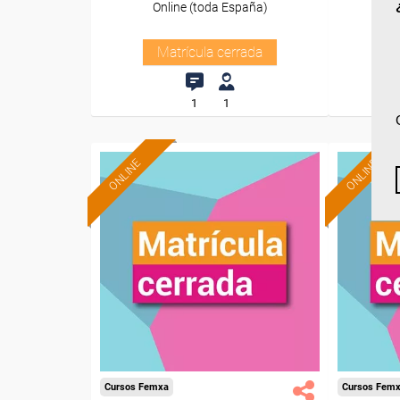
Online (toda España)
O
Matrícula cerrada
1
1
ONLINE
ONLINE
Cursos Femxa
Cursos Fem