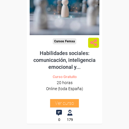
Para desempleados,
trabajadores y autónomos.
Sector
-Otros Servicios.
Cursos Femxa
Habilidades sociales:
comunicación, inteligencia
emocional y...
Curso Gratuito
20 horas
Online (toda España)
Ver curso
0
179