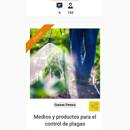
6
169
ONLINE
Formación 100%
subvencionada.
Para desempleados,
trabajadores y autónomos.
Sector
-Agricultura y Ganadería.
Cursos Femxa
Medios y productos para el
control de plagas