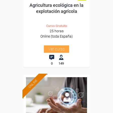
Agricultura ecológica en la
explotación agrícola
Curso Gratuito
25 horas
Online (toda España)
Ver curso
0
149
ONLINE
Formación 100%
subvencionada.
Para desempleados,
trabajadores y autónomos.