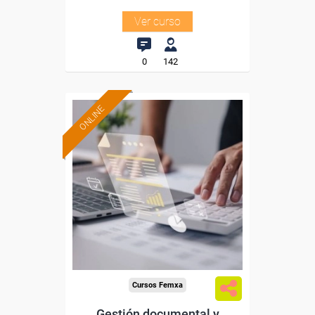
Ver curso
0
142
ONLINE
Formación 100%
subvencionada.
Para desempleados,
trabajadores y autónomos.
Sector
-Administración.
Cursos Femxa
Gestión documental y