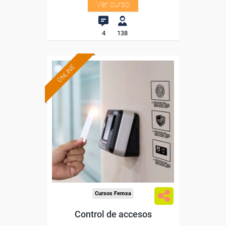
Ver curso
4
138
ONLINE
Formación 100%
subvencionada.
Para desempleados,
trabajadores y autónomos.
Sector
-Otros Servicios.
Cursos Femxa
Control de accesos