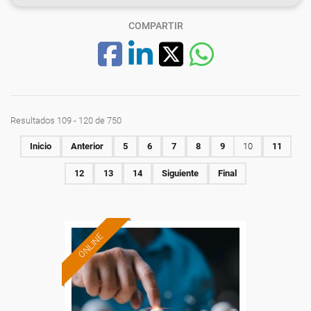
COMPARTIR
Resultados 109 - 120 de 750
Inicio
Anterior
5
6
7
8
9
10
11
12
13
14
Siguiente
Final
ONLINE
Formación 100%
subvencionada.