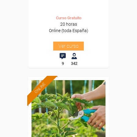
Curso Gratuito
20 horas
Online (toda España)
Ver curso
9
342
ONLINE
Formación 100%
subvencionada.
Para desempleados,
trabajadores y autónomos.
Sector