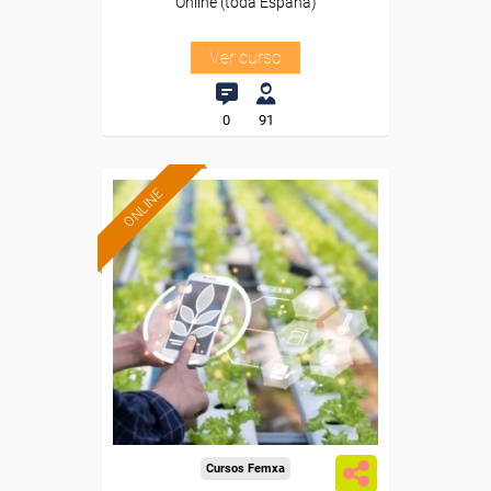
Online (toda España)
Ver curso
0
91
ONLINE
Formación 100%
subvencionada.
Para desempleados,
trabajadores y autónomos.
Sector
-Agricultura y Ganadería.
Cursos Femxa