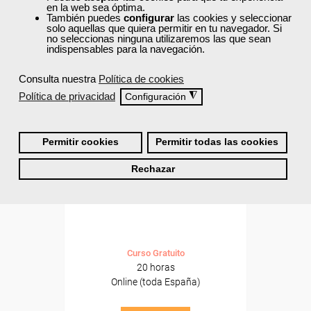
ONLINE
en la web sea óptima.
También puedes
configurar
las cookies y seleccionar
Formación 100%
solo aquellas que quiera permitir en tu navegador. Si
subvencionada.
no seleccionas ninguna utilizaremos las que sean
indispensables para la navegación.
Para desempleados,
Consulta nuestra
Política de cookies
trabajadores y autónomos.
Política de privacidad
◮
Configuración
Sector
-Otros Servicios.
Permitir cookies
Permitir todas las cookies
Cursos Femxa
Rechazar
Desfibriladores externos
Curso Gratuito
20 horas
Online (toda España)