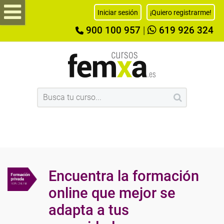
Iniciar sesión
¡Quiero registrarme!
900 100 957
|
619 926 324
Encuentra la formación
online que mejor se
adapta a tus