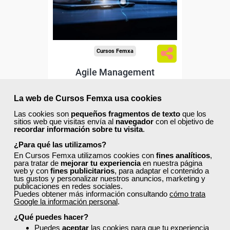
Sector
-Administración.
Cursos Femxa
Agile Management
La web de Cursos Femxa usa cookies
Las cookies son
pequeños fragmentos de texto
que los
Curso Gratuito
sitios web que visitas envía al
navegador
con el objetivo de
60 horas
recordar información sobre tu visita
.
Online (toda España)
¿Para qué las utilizamos?
En Cursos Femxa utilizamos cookies con
fines analíticos
,
Ver curso
para tratar de
mejorar tu experiencia
en nuestra página
web y con
fines publicitarios
, para adaptar el contenido a
tus gustos y personalizar nuestros anuncios, marketing y
publicaciones en redes sociales.
8
448
Puedes obtener más información consultando
cómo trata
Google la información personal
.
¿Qué puedes hacer?
Puedes
aceptar
las cookies para que tu experiencia