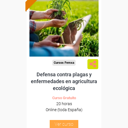
Formación 100%
subvencionada.
Para desempleados,
trabajadores y autónomos.
Sector
-Agricultura y Ganadería.
Cursos Femxa
Defensa contra plagas y
enfermedades en agricultura
ecológica
Curso Gratuito
20 horas
Online (toda España)
Ver curso