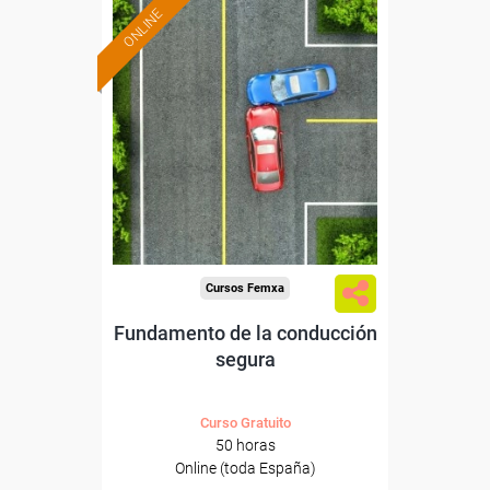
ONLINE
Formación 100%
subvencionada.
Para desempleados,
trabajadores y autónomos.
Sector
-Otros Servicios.
Cursos Femxa
Fundamento de la conducción
segura
Curso Gratuito
50 horas
Online (toda España)