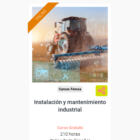
ONLINE
Formación 100%
subvencionada.
Para desempleados,
trabajadores y autónomos.
Sector
-Agricultura y Ganadería.
Cursos Femxa
Instalación y mantenimiento
industrial
Curso Gratuito
210 horas