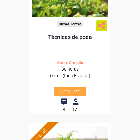
-Agricultura y Ganadería.
Cursos Femxa
Técnicas de poda
Curso Gratuito
30 horas
Online (toda España)
Ver curso
4
171
ONLINE