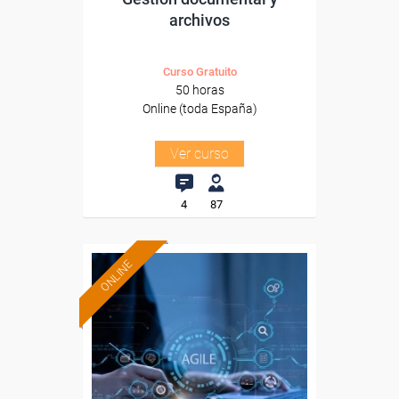
archivos
Curso Gratuito
50 horas
Online (toda España)
Ver curso
4
87
ONLINE
Formación 100%
subvencionada.
Para desempleados,
trabajadores y autónomos.