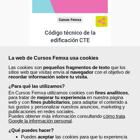
Cursos Femxa
Código técnico de la
edificación CTE
La web de Cursos Femxa usa cookies
Curso Gratuito
40 horas
Las cookies son
pequeños fragmentos de texto
que los
Online (toda España)
sitios web que visitas envía al
navegador
con el objetivo de
recordar información sobre tu visita
.
¿Para qué las utilizamos?
Matrícula cerrada
En Cursos Femxa utilizamos cookies con
fines analíticos
,
para tratar de
mejorar tu experiencia
en nuestra página
web y con
fines publicitarios
, para adaptar el contenido a
7
164
tus gustos y personalizar nuestros anuncios, marketing y
publicaciones en redes sociales.
Puedes obtener más información consultando
cómo trata
Google la información personal
.
ONLINE
¿Qué puedes hacer?
Puedes
aceptar
las cookies para que tu experiencia