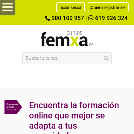
Iniciar sesión
¡Quiero registrarme!
900 100 957
|
619 926 324
Encuentra la formación
online que mejor se
adapta a tus