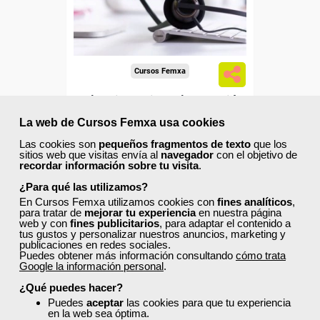
Sector
-Sanidad.
Cursos Femxa
Teleasistencia en la atención
a personas con dependencia
La web de Cursos Femxa usa cookies
Las cookies son
pequeños fragmentos de texto
que los
sitios web que visitas envía al
navegador
con el objetivo de
Curso Gratuito
recordar información sobre tu visita
.
50 horas
¿Para qué las utilizamos?
Online (toda España)
En Cursos Femxa utilizamos cookies con
fines analíticos
,
para tratar de
mejorar tu experiencia
en nuestra página
web y con
fines publicitarios
, para adaptar el contenido a
Ver curso
tus gustos y personalizar nuestros anuncios, marketing y
publicaciones en redes sociales.
Puedes obtener más información consultando
cómo trata
Google la información personal
1
.
13
¿Qué puedes hacer?
Puedes
aceptar
las cookies para que tu experiencia
en la web sea óptima.