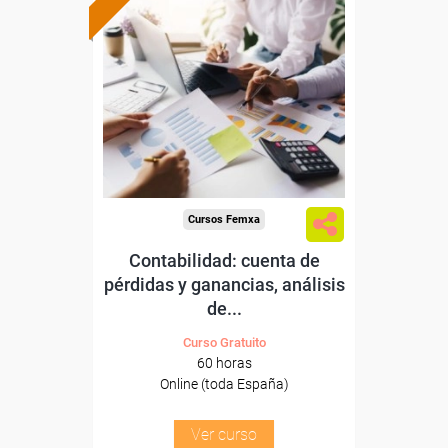
Formación 100%
subvencionada.
Para desempleados,
trabajadores y autónomos.
Sector
-Industria Química.
Cursos Femxa
Contabilidad: cuenta de
pérdidas y ganancias, análisis
de...
Curso Gratuito
60 horas
Online (toda España)
Ver curso