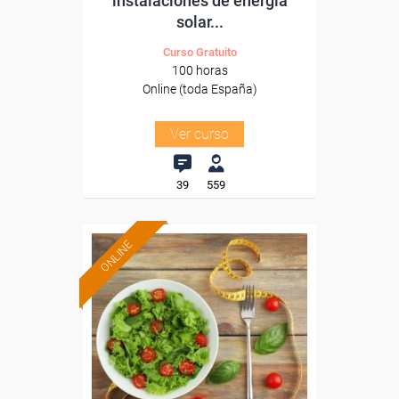
instalaciones de energía
solar...
Curso Gratuito
100 horas
Online (toda España)
Ver curso
39
559
ONLINE
Formación 100%
subvencionada.
Para desempleados,
trabajadores y autónomos.
Sector