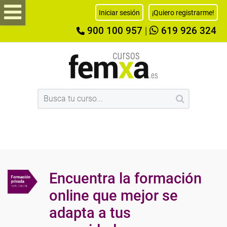
Iniciar sesión
¡Quiero registrarme!
900 100 957
|
619 926 324
Encuentra la formación
online que mejor se
adapta a tus