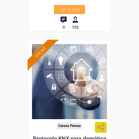
Ver curso
0
102
ONLINE
Formación 100%
subvencionada.
Para desempleados,
trabajadores y autónomos.
Sector
-Metal.
Cursos Femxa
Protocolo KNX para domótica