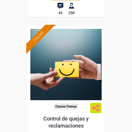
43
258
ONLINE
Formación 100%
subvencionada.
Para desempleados,
trabajadores y autónomos.
Sector
-Hosteleria y Turismo.
Cursos Femxa
Control de quejas y
reclamaciones