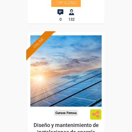
Ver curso
0
132
ONLINE
Formación 100%
subvencionada.
Para desempleados,
trabajadores y autónomos.
Sector
-Metal.
Cursos Femxa
Diseño y mantenimiento de