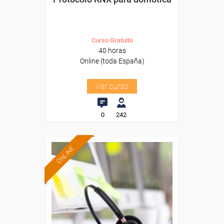
Curso Gratuito
40 horas
Online (toda España)
Ver curso
0
242
ONLINE
Formación 100%
subvencionada.
Para desempleados,
trabajadores y autónomos.