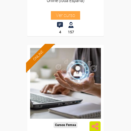
Online (toda España)
Ver curso
4
157
ONLINE
Formación 100%
subvencionada.
Para desempleados,
trabajadores y autónomos.
Sector
-Energía y Agua.
Cursos Femxa