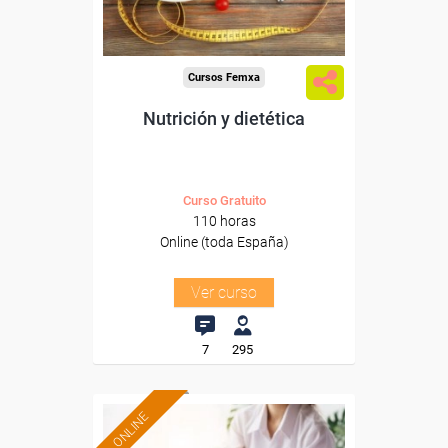
-Hosteleria y Turismo.
Cursos Femxa
Nutrición y dietética
Curso Gratuito
110 horas
Online (toda España)
Ver curso
7
295
ONLINE