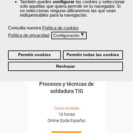
ONLINE
También puedes
configurar
las cookies y seleccionar
solo aquellas que quiera permitir en tu navegador. Si
no seleccionas ninguna utilizaremos las que sean
Formación 100%
indispensables para la navegación.
subvencionada.
Consulta nuestra
Política de cookies
Para desempleados,
trabajadores y autónomos.
Política de privacidad
◮
Configuración
Sector
-Metal.
Permitir cookies
Permitir todas las cookies
Rechazar
Cursos Femxa
Procesos y técnicas de
soldadura TIG
Curso Gratuito
16 horas
Online (toda España)