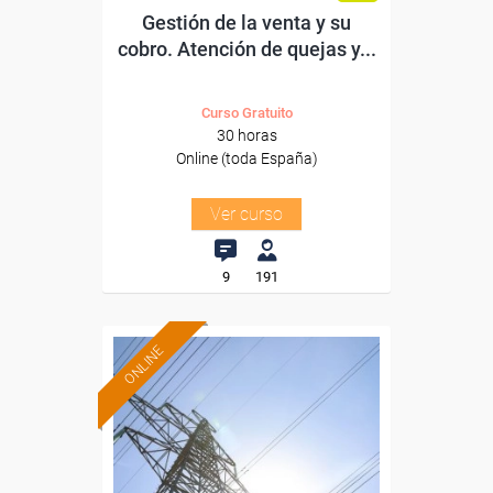
Gestión de la venta y su
cobro. Atención de quejas y...
Curso Gratuito
30 horas
Online (toda España)
Ver curso
9
191
ONLINE
Formación 100%
subvencionada.
Para desempleados,
trabajadores y autónomos.