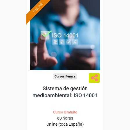
ONLINE
Formación 100%
subvencionada.
Para desempleados,
trabajadores y autónomos.
Sector
-Metal.
Cursos Femxa
Sistema de gestión
medioambiental: ISO 14001
Curso Gratuito
60 horas
Online (toda España)