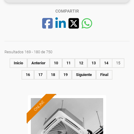
COMPARTIR
Resultados 169 - 180 de 750
Inicio
Anterior
10
11
12
13
14
15
16
17
18
19
Siguiente
Final
ONLINE
Formación 100%
subvencionada.