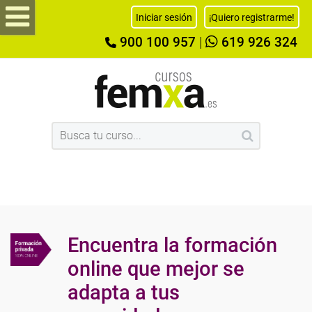
Iniciar sesión
¡Quiero registrarme!
900 100 957
|
619 926 324
Encuentra la formación
online que mejor se
adapta a tus