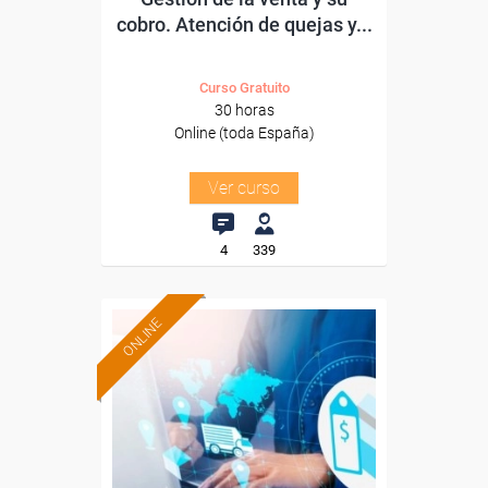
cobro. Atención de quejas y...
Curso Gratuito
30 horas
Online (toda España)
Ver curso
4
339
ONLINE
Formación 100%
subvencionada.
Para desempleados,
trabajadores y autónomos.