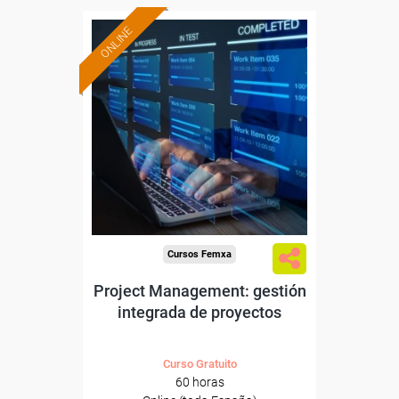
ONLINE
Formación 100%
subvencionada.
Para desempleados,
trabajadores y autónomos.
Sector
-Servicios a las Empresas.
Cursos Femxa
Project Management: gestión
integrada de proyectos
Curso Gratuito
60 horas