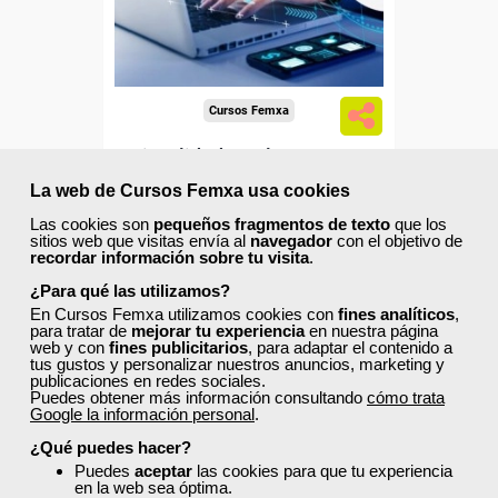
Sector
-Transporte y Logística.
Cursos Femxa
Fiscalidad en el transporte
La web de Cursos Femxa usa cookies
Las cookies son
pequeños fragmentos de texto
que los
sitios web que visitas envía al
navegador
con el objetivo de
Curso Gratuito
recordar información sobre tu visita
.
60 horas
¿Para qué las utilizamos?
Online (toda España)
En Cursos Femxa utilizamos cookies con
fines analíticos
,
para tratar de
mejorar tu experiencia
en nuestra página
web y con
fines publicitarios
, para adaptar el contenido a
Ver curso
tus gustos y personalizar nuestros anuncios, marketing y
publicaciones en redes sociales.
Puedes obtener más información consultando
cómo trata
Google la información personal
3
.
477
¿Qué puedes hacer?
Puedes
aceptar
las cookies para que tu experiencia
en la web sea óptima.