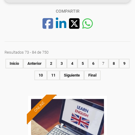
COMPARTIR
Resultados 73 - 84 de 750
Inicio
Anterior
2
3
4
5
6
7
8
9
10
11
Siguiente
Final
ONLINE
Formación 100%
subvencionada.