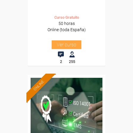
Curso Gratuito
50 horas
Online (toda España)
Ver curso
2
255
ONLINE
Formación 100%
subvencionada.
Para desempleados,
trabajadores y autónomos.
Sector