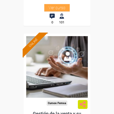
Ver curso
0
101
ONLINE
Formación 100%
subvencionada.
Para desempleados,
trabajadores y autónomos.
Sector
-Servicios a las Empresas.
Cursos Femxa
Gestión de la venta y su