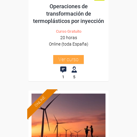
Operaciones de
transformación de
termoplásticos por inyección
Curso Gratuito
20 horas
Online (toda España)
Ver curso
1
5
ONLINE
Formación 100%
subvencionada.
Para desempleados,
trabajadores y autónomos.