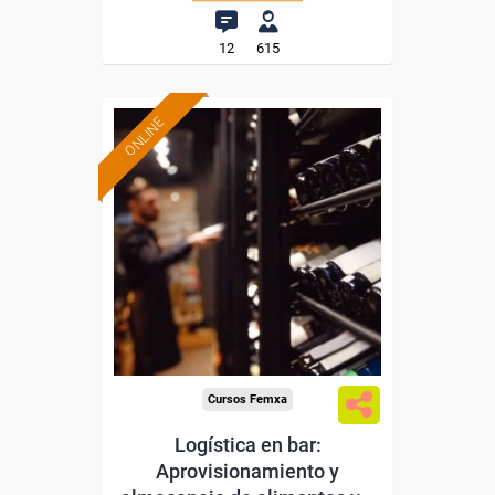
12
615
ONLINE
Formación 100%
subvencionada.
Para desempleados,
trabajadores y autónomos.
Sector
-Hosteleria y Turismo.
Cursos Femxa
Logística en bar:
Aprovisionamiento y