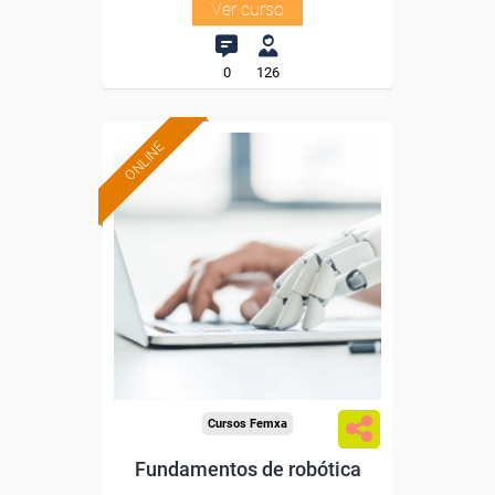
Ver curso
0
126
ONLINE
Formación 100%
subvencionada.
Para desempleados,
trabajadores y autónomos.
Sector
-Industria Química.
Cursos Femxa
Fundamentos de robótica