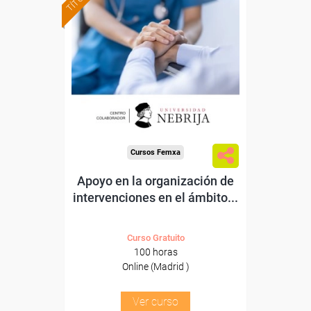
Formación 100%
subvencionada.
Para desempleados,
trabajadores y autónomos.
Para todos los sectores.
Cursos Femxa
Apoyo en la organización de
intervenciones en el ámbito...
Curso Gratuito
100 horas
Online (Madrid )
Ver curso