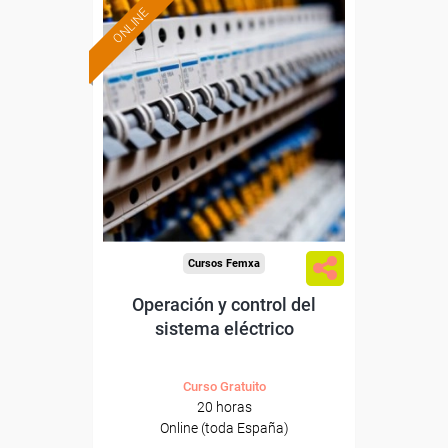
ONLINE
Formación 100%
subvencionada.
Para desempleados,
trabajadores y autónomos.
Sector
-Energía y Agua.
Cursos Femxa
Operación y control del
sistema eléctrico
Curso Gratuito
20 horas
Online (toda España)