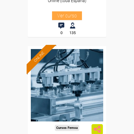
Online (toda España)
Ver curso
0
135
ONLINE
Formación 100%
subvencionada.
Para desempleados,
trabajadores y autónomos.
Sector
-Industria Química.
Cursos Femxa