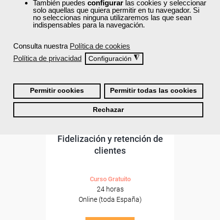
ONLINE
También puedes
configurar
las cookies y seleccionar
solo aquellas que quiera permitir en tu navegador. Si
no seleccionas ninguna utilizaremos las que sean
Formación 100%
indispensables para la navegación.
subvencionada.
Consulta nuestra
Política de cookies
Para desempleados,
trabajadores y autónomos.
Política de privacidad
◮
Configuración
Sector
-Servicios a las Empresas.
Permitir cookies
Permitir todas las cookies
Rechazar
Cursos Femxa
Fidelización y retención de
clientes
Curso Gratuito
24 horas
Online (toda España)