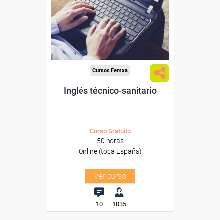
Para desempleados,
trabajadores y autónomos.
Sector
-Transporte y Logística.
Cursos Femxa
Inglés técnico-sanitario
Curso Gratuito
50 horas
Online (toda España)
Ver curso
10
1035