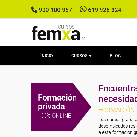
900 100 957
|
619 926 324
INICIO
CURSOS
BLOG
Encuentra
necesida
FORMACIÓN 
Los cursos gratuito
desempleados resid
a esta formación gr