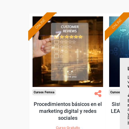
ONLINE
ONLINE
Formación 100%
subvencionada.
Para desempleados,
Pa
trabajadores y autónomos.
trabajado
Sector
-Hosteleria y Turismo.
-
Cursos Femxa
Cursos Fem
Procedimientos básicos en el
Sistem
marketing digital y redes
LEAN en
sociales
Curso Gratuito