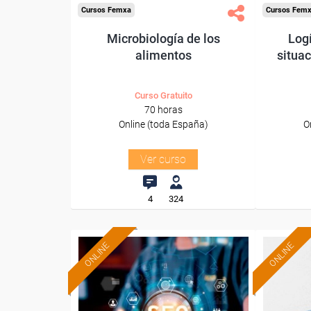
Cursos Femxa
Cursos Fem
Microbiología de los
Logí
alimentos
situac
Curso Gratuito
70 horas
Online (toda España)
O
Ver curso
4
324
ONLINE
ONLINE
Formación 100%
subvencionada.