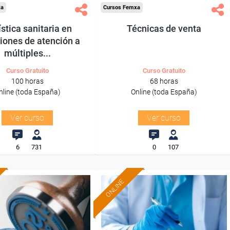
xa
Cursos Femxa
stica sanitaria en
Técnicas de venta
iones de atención a
múltiples...
Curso Gratuito
Curso Gratuito
100 horas
68 horas
nline (toda España)
Online (toda España)
Ver curso
Ver curso
6
731
0
107
ONLINE
Formación 100%
Formación 100%
subvencionada.
subvencionada.