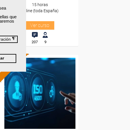
15 horas
 sea
Online (toda España)
ellas que
izaremos
Ver curso
◮
ración
207
9
ar
ONLINE
Formación 100%
subvencionada.
Para desempleados,
trabajadores y autónomos.
Sector
-Industria Química.