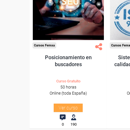
Para desempleados,
Pa
trabajadores y autónomos.
trabajado
Sector
-Servicios a las Empresas.
-
Cursos Femxa
Cursos Fem
Posicionamiento en
Sist
buscadores
calida
Curso Gratuito
50 horas
Online (toda España)
O
Ver curso
0
190