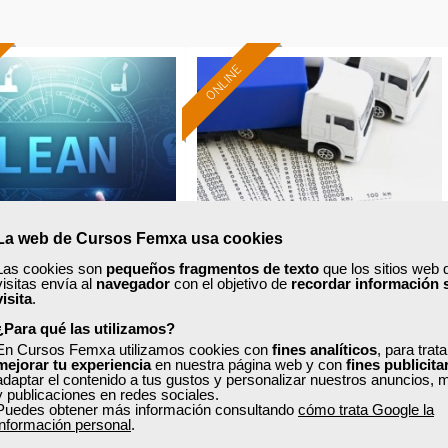
ONLINE
Formación 100%
Formación 100%
subvencionada.
subvencionada.
ra desempleados,
Para desempleados,
res y autónomos.
trabajadores y autónomos.
Sector
Sector
La web de Cursos Femxa usa cookies
Industria Química.
-Transporte y Logística.
Las cookies son
pequeños fragmentos de texto
que los sitios web 
visitas envía al
navegador
con el objetivo de
recordar información 
visita
.
xa
Cursos Femxa
¿Para qué las utilizamos?
En Cursos Femxa utilizamos cookies con
fines analíticos
, para trat
a de mejora continua
Tacógrafo digital
mejorar tu experiencia
en nuestra página web y con
fines publicita
adaptar el contenido a tus gustos y personalizar nuestros anuncios, 
 la industria química
y publicaciones en redes sociales.
Puedes obtener más información consultando
cómo trata Google la
información personal
.
Curso Gratuito
Curso Gratuito