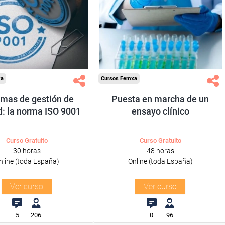
ra desempleados,
Para desempleados,
res y autónomos.
trabajadores y autónomos.
Sector
Sector
Industria Química.
-Industria Química.
xa
Cursos Femxa
emas de gestión de
Puesta en marcha de un
d: la norma ISO 9001
ensayo clínico
Curso Gratuito
Curso Gratuito
30 horas
48 horas
nline (toda España)
Online (toda España)
Ver curso
Ver curso
5
206
0
96