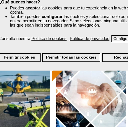
¿Qué puedes hacer?
40 horas
30 horas
Puedes
aceptar
las cookies para que tu experiencia en la web
nline (toda España)
Online (toda España)
óptima.
También puedes
configurar
las cookies y seleccionar solo aqu
quiera permitir en tu navegador. Si no seleccionas ninguna util
Ver curso
Ver curso
las que sean indispensables para la navegación.
Consulta nuestra
Política de cookies
Política de privacidad
Configu
0
444
2
230
Permitir cookies
Permitir todas las cookies
Rechaz
ONLINE
Formación 100%
Formación 100%
subvencionada.
subvencionada.
ra desempleados,
Para desempleados,
res y autónomos.
trabajadores y autónomos.
Sector
Sector
sporte y Logística.
-Grandes Almacenes.