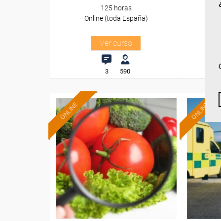
125 horas
Online (toda España)
O
Ver curso
3
590
ONLINE
ONLINE
Formación 100%
subvencionada.
Para desempleados,
Pa
trabajadores y autónomos.
trabajado
Sector
-Industria Alimentaria.
-Tran