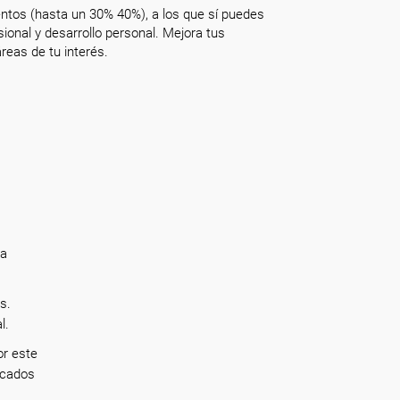
ntos (hasta un 30% 40%), a los que sí puedes
onal y desarrollo personal. Mejora tus
reas de tu interés.
ra
s.
al.
or este
rcados