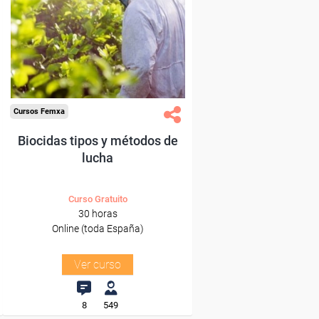
Para desempleados,
trabajadores y autónomos.
Sector
-Mediambiente.
Cursos Femxa
Biocidas tipos y métodos de
lucha
Curso Gratuito
30 horas
Online (toda España)
Ver curso
8
549