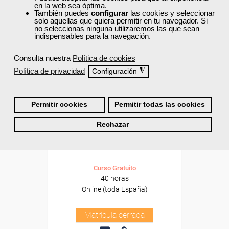
en la web sea óptima.
También puedes
configurar
las cookies y seleccionar
solo aquellas que quiera permitir en tu navegador. Si
no seleccionas ninguna utilizaremos las que sean
indispensables para la navegación.
Consulta nuestra
Política de cookies
Política de privacidad
◮
Configuración
Permitir cookies
Permitir todas las cookies
Cursos Femxa
Rechazar
Psicomotricidad en el aula
Curso Gratuito
40 horas
Online (toda España)
Matrícula cerrada