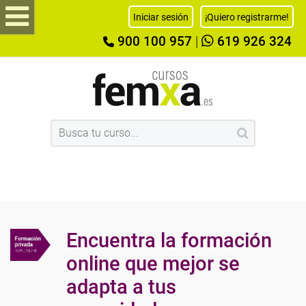
Iniciar sesión
¡Quiero registrarme!
900 100 957
|
619 926 324
Encuentra la formación
online que mejor se
adapta a tus