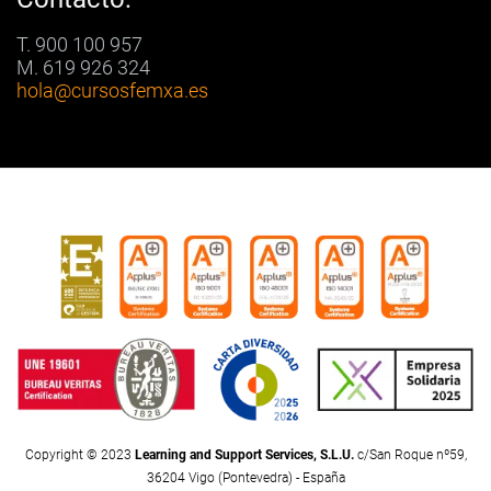
T. 900 100 957
M. 619 926 324
hola
@cursosfemxa.es
Copyright © 2023
Learning and Support Services, S.L.U.
c/San Roque nº59,
36204 Vigo (Pontevedra) - España