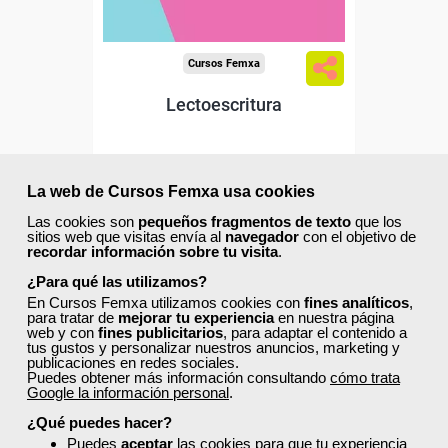
Cursos Femxa
Lectoescritura
Curso Gratuito
La web de Cursos Femxa usa cookies
50 horas
Las cookies son
pequeños fragmentos de texto
que los
Online (toda España)
sitios web que visitas envía al
navegador
con el objetivo de
recordar información sobre tu visita
.
Matrícula cerrada
¿Para qué las utilizamos?
En Cursos Femxa utilizamos cookies con
fines analíticos
,
para tratar de
mejorar tu experiencia
en nuestra página
web y con
fines publicitarios
, para adaptar el contenido a
10
646
tus gustos y personalizar nuestros anuncios, marketing y
publicaciones en redes sociales.
Puedes obtener más información consultando
cómo trata
Google la información personal
.
ONLINE
¿Qué puedes hacer?
Puedes
aceptar
las cookies para que tu experiencia