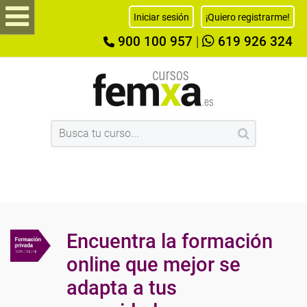
Iniciar sesión
¡Quiero registrarme!
900 100 957
|
619 926 324
Encuentra la formación
online que mejor se
adapta a tus