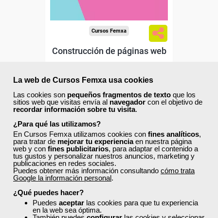
Cursos Femxa
Construcción de páginas web
La web de Cursos Femxa usa cookies
Curso Gratuito
Las cookies son
pequeños fragmentos de texto
que los
210 horas
sitios web que visitas envía al
navegador
con el objetivo de
recordar información sobre tu visita
.
Online (Comunidad Valenciana, Madrid
y Cataluña)
¿Para qué las utilizamos?
En Cursos Femxa utilizamos cookies con
fines analíticos
,
Matrícula cerrada
para tratar de
mejorar tu experiencia
en nuestra página
web y con
fines publicitarios
, para adaptar el contenido a
tus gustos y personalizar nuestros anuncios, marketing y
publicaciones en redes sociales.
20
1484
Puedes obtener más información consultando
cómo trata
Google la información personal
.
¿Qué puedes hacer?
ONLINE
Puedes
aceptar
las cookies para que tu experiencia
en la web sea óptima.
También puedes
configurar
las cookies y seleccionar