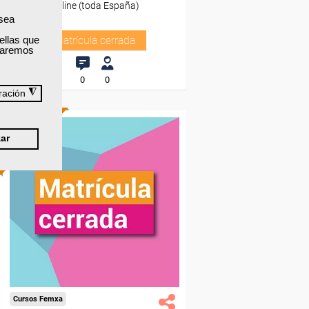
Online (toda España)
 sea
ellas que
Matrícula cerrada
izaremos
0
0
◮
ración
ONLINE
ar
Cursos Femxa