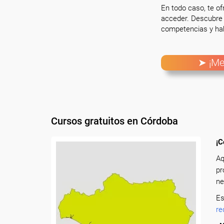
En todo caso, te o
acceder. Descubre 
competencias y hab
➤ ¡Me
Cursos gratuitos en Córdoba
¡C
Aq
pr
ne
Es
re