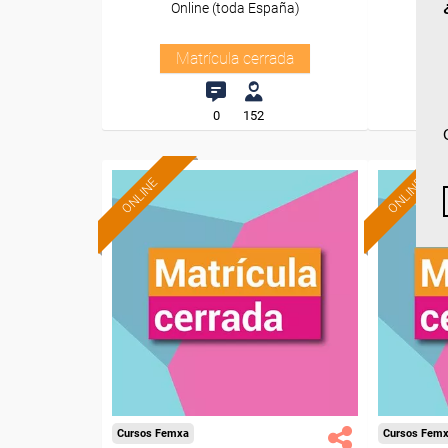
Online (toda España)
O
Matrícula cerrada
0
152
ONLINE
ONLINE
Cursos Femxa
Cursos Fem