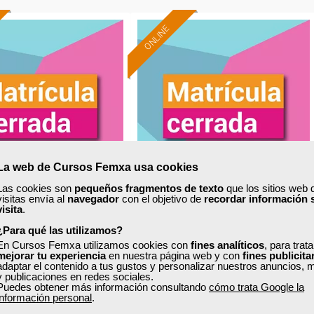
ONLINE
La web de Cursos Femxa usa cookies
Las cookies son
pequeños fragmentos de texto
que los sitios web 
visitas envía al
navegador
con el objetivo de
recordar información 
xa
Cursos Femxa
visita
.
¿Para qué las utilizamos?
tión de residuos
Iniciación APPCC en la
En Cursos Femxa utilizamos cookies con
fines analíticos
, para trat
industria agroalimentaria
mejorar tu experiencia
en nuestra página web y con
fines publicita
adaptar el contenido a tus gustos y personalizar nuestros anuncios, 
y publicaciones en redes sociales.
Puedes obtener más información consultando
cómo trata Google la
Curso Gratuito
Curso Gratuito
información personal
.
75 horas
50 horas