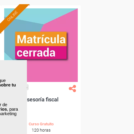
ONLINE
que
sobre tu
Cursos Femxa
Asesoría fiscal
ar de
rios
, para
marketing
Curso Gratuito
120 horas