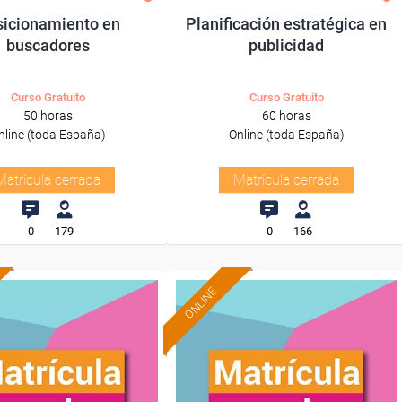
icionamiento en
Planificación estratégica en
buscadores
publicidad
Curso Gratuito
Curso Gratuito
50 horas
60 horas
nline (toda España)
Online (toda España)
Matrícula cerrada
Matrícula cerrada
0
179
0
166
ONLINE