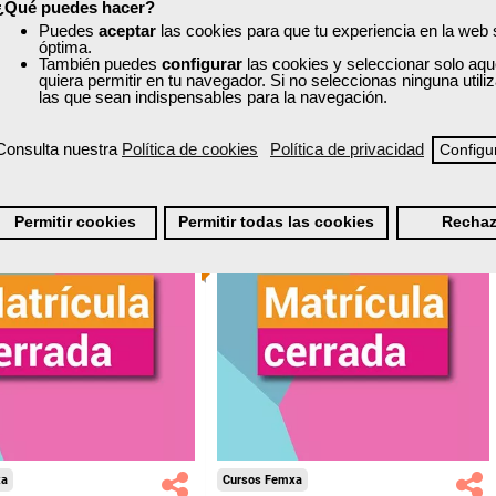
¿Qué puedes hacer?
nline (toda España)
Online (toda España)
Puedes
aceptar
las cookies para que tu experiencia en la web
óptima.
Matrícula cerrada
También puedes
configurar
las cookies y seleccionar solo aqu
Matrícula cerrada
quiera permitir en tu navegador. Si no seleccionas ninguna util
las que sean indispensables para la navegación.
0
128
0
252
Consulta nuestra
Política de cookies
Política de privacidad
Configu
ONLINE
Permitir cookies
Permitir todas las cookies
Rechaz
xa
Cursos Femxa