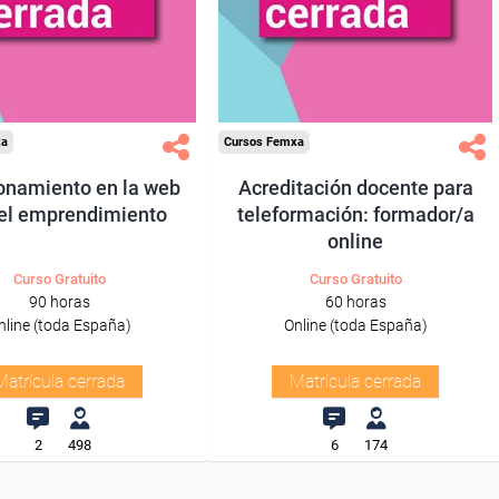
xa
Cursos Femxa
onamiento en la web
Acreditación docente para
 el emprendimiento
teleformación: formador/a
online
Curso Gratuito
Curso Gratuito
90 horas
60 horas
nline (toda España)
Online (toda España)
Matrícula cerrada
Matrícula cerrada
2
498
6
174