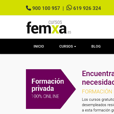
900 100 957
|
619 926 324
INICIO
CURSOS
BLOG
Encuentra
necesida
FORMACIÓN 
Los cursos gratuito
desempleados resid
a esta formación gr