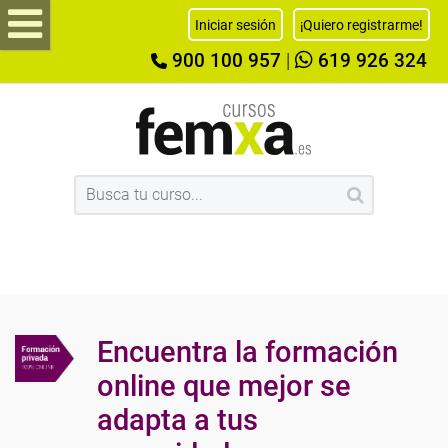
Iniciar sesión
¡Quiero registrarme!
900 100 957
|
619 926 324
Encuentra la formación
online que mejor se
adapta a tus