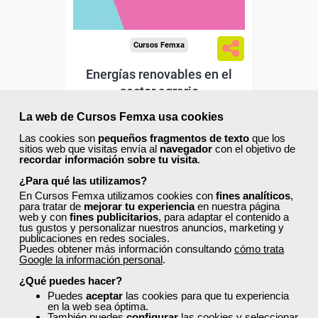
Cursos Femxa
Energías renovables en el
sector agrario
La web de Cursos Femxa usa cookies
Curso Gratuito
Las cookies son
pequeños fragmentos de texto
que los
170 horas
sitios web que visitas envía al
navegador
con el objetivo de
recordar información sobre tu visita
.
Online (toda España)
¿Para qué las utilizamos?
En Cursos Femxa utilizamos cookies con
fines analíticos
,
Matrícula cerrada
para tratar de
mejorar tu experiencia
en nuestra página
web y con
fines publicitarios
, para adaptar el contenido a
tus gustos y personalizar nuestros anuncios, marketing y
publicaciones en redes sociales.
2
263
Puedes obtener más información consultando
cómo trata
Google la información personal
.
¿Qué puedes hacer?
ONLINE
Puedes
aceptar
las cookies para que tu experiencia
en la web sea óptima.
También puedes
configurar
las cookies y seleccionar