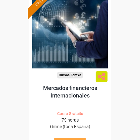
ONLINE
Formación 100%
subvencionada.
Para desempleados,
trabajadores y autónomos.
Sector
-Finanzas y Seguros.
Cursos Femxa
Mercados financieros
internacionales
Curso Gratuito
75 horas
Online (toda España)