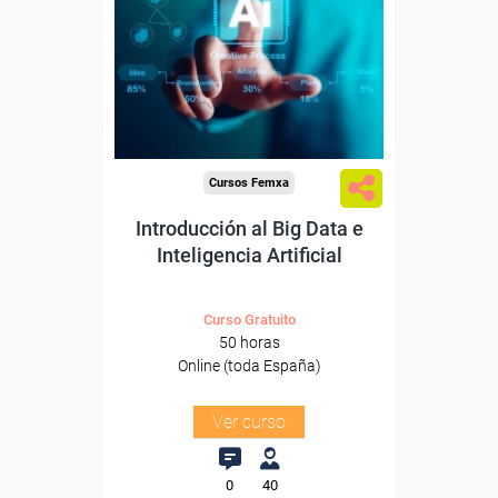
Para desempleados,
trabajadores y autónomos.
Sector
-Transporte y Logística.
Cursos Femxa
Introducción al Big Data e
Inteligencia Artificial
Curso Gratuito
50 horas
Online (toda España)
Ver curso
0
40