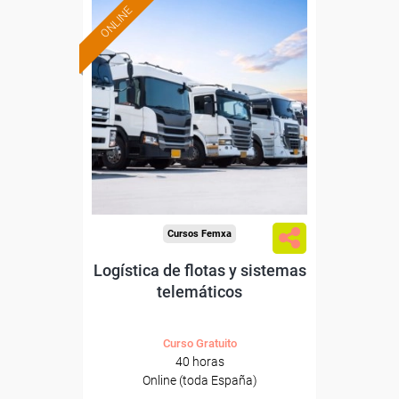
ONLINE
Formación 100%
subvencionada.
Para desempleados,
trabajadores y autónomos.
Sector
-Transporte y Logística.
Cursos Femxa
Logística de flotas y sistemas
telemáticos
Curso Gratuito
40 horas
Online (toda España)