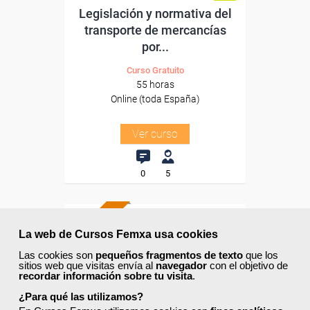
Legislación y normativa del
transporte de mercancías
por...
Curso Gratuito
55 horas
Online (toda España)
Ver curso
0
5
ONLINE
La web de Cursos Femxa usa cookies
Formación 100%
Las cookies son
pequeños fragmentos de texto
que los
subvencionada.
sitios web que visitas envía al
navegador
con el objetivo de
recordar información sobre tu visita
.
Para desempleados,
¿Para qué las utilizamos?
trabajadores y autónomos.