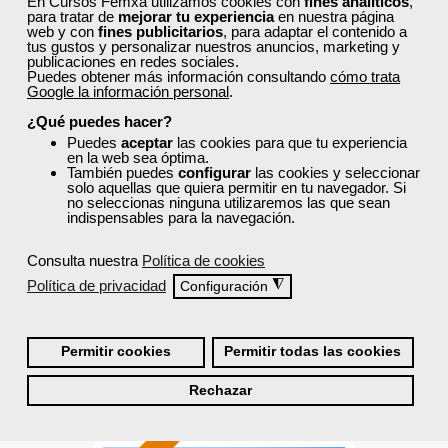
En Cursos Femxa utilizamos cookies con
fines analíticos
,
para tratar de
mejorar tu experiencia
en nuestra página
web y con
fines publicitarios
, para adaptar el contenido a
Sector
tus gustos y personalizar nuestros anuncios, marketing y
-Mediambiente.
publicaciones en redes sociales.
Puedes obtener más información consultando
cómo trata
Google la información personal
.
¿Qué puedes hacer?
Cursos Femxa
Puedes
aceptar
las cookies para que tu experiencia
en la web sea óptima.
Limpieza e higienización
También puedes
configurar
las cookies y seleccionar
solo aquellas que quiera permitir en tu navegador. Si
no seleccionas ninguna utilizaremos las que sean
indispensables para la navegación.
Curso Gratuito
Consulta nuestra
Política de cookies
55 horas
Online (toda España)
Política de privacidad
◮
Configuración
Ver curso
Permitir cookies
Permitir todas las cookies
Rechazar
0
50