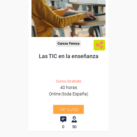
trabajadores y autónomos.
Sector
-Educación.
Cursos Femxa
Las TIC en la enseñanza
Curso Gratuito
40 horas
Online (toda España)
Ver curso
0
50