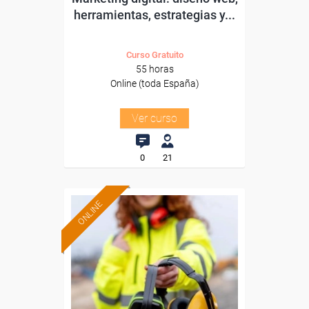
herramientas, estrategias y...
Curso Gratuito
55 horas
Online (toda España)
Ver curso
0
21
ONLINE
Formación 100%
subvencionada.
Para desempleados,
trabajadores y autónomos.