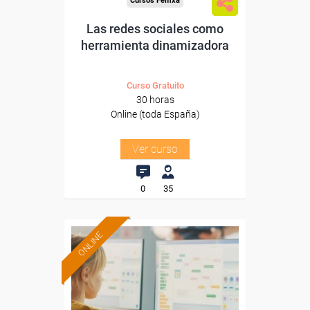
Cursos Femxa
Las redes sociales como
herramienta dinamizadora
Curso Gratuito
30 horas
Online (toda España)
Ver curso
0
35
ONLINE
Formación 100%
subvencionada.
Para desempleados,