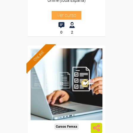
Online (toda España)
Ver curso
0
2
ONLINE
Formación 100%
subvencionada.
Para desempleados,
trabajadores y autónomos.
Sector
-Transporte y Logística.
Cursos Femxa