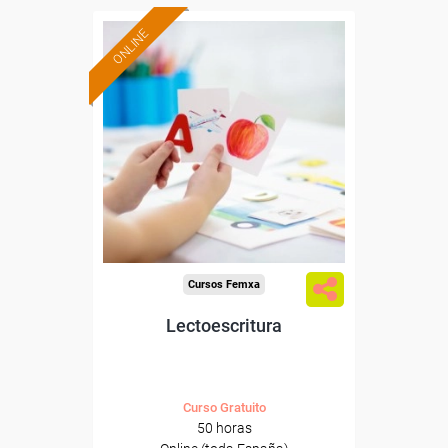
ONLINE
Formación 100%
subvencionada.
Para desempleados,
trabajadores y autónomos.
Sector
-Educación.
Cursos Femxa
Lectoescritura
Curso Gratuito
50 horas