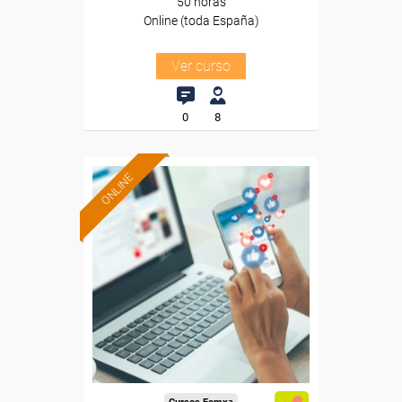
50 horas
Online (toda España)
Ver curso
0
8
ONLINE
Formación 100%
subvencionada.
Para desempleados,
trabajadores y autónomos.
Sector
-Educación.