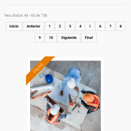
Resultados 49 - 60 de 738
Inicio
Anterior
1
2
3
4
5
6
7
8
9
10
Siguiente
Final
ONLINE
Formación 100%
subvencionada.
Para desempleados,
trabajadores y autónomos.
Sector
-Construcción e industrias
Extractivas.