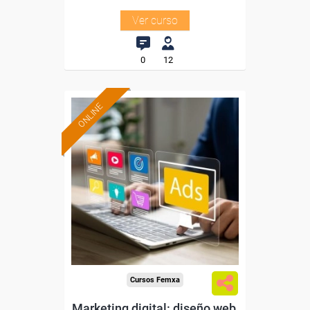
Ver curso
0
12
ONLINE
Formación 100%
subvencionada.
Para desempleados,
trabajadores y autónomos.
Sector
-Comercio.
Cursos Femxa
Marketing digital: diseño web,