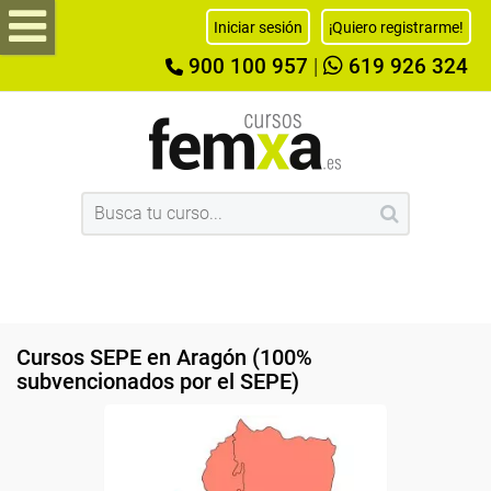
Iniciar sesión
¡Quiero registrarme!
900 100 957
|
619 926 324
Cursos SEPE en Aragón (100%
subvencionados por el SEPE)