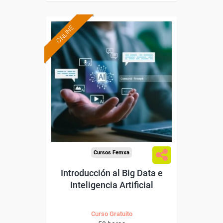
ONLINE
Formación 100%
subvencionada.
Para desempleados,
trabajadores y autónomos.
Sector
-Servicios a las Empresas.
Cursos Femxa
Introducción al Big Data e
Inteligencia Artificial
Curso Gratuito