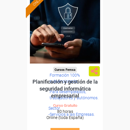
ONLINE
Cursos Femxa
Formación 100%
Planificación y gestión de la
subvencionada.
seguridad informática
Para desempleados,
empresarial
trabajadores y autónomos.
Curso Gratuito
Sector
80 horas
-Servicios a las Empresas.
Online (toda España)