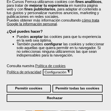
En Cursos Femxa utilizamos cookies con
fines analíticos
,
para tratar de
mejorar tu experiencia
en nuestra página
web y con
fines publicitarios
, para adaptar el contenido a
tus gustos y personalizar nuestros anuncios, marketing y
publicaciones en redes sociales.
Puedes obtener más información consultando
cómo trata
Google la información personal
.
Cursos Femxa
¿Qué puedes hacer?
Formación 100%
Puedes
aceptar
las cookies para que tu experiencia
Nutrición y dietética en los
subvencionada.
en la web sea óptima.
También puedes
configurar
las cookies y seleccionar
niños y adolescentes
solo aquellas que quiera permitir en tu navegador. Si
Para desempleados,
no seleccionas ninguna utilizaremos las que sean
trabajadores y autónomos.
indispensables para la navegación.
Curso Gratuito
Sector
40 horas
Consulta nuestra
Política de cookies
-Educación.
Online (toda España)
Política de privacidad
◮
Configuración
Ver curso
Permitir cookies
Permitir todas las cookies
0
1
Rechazar