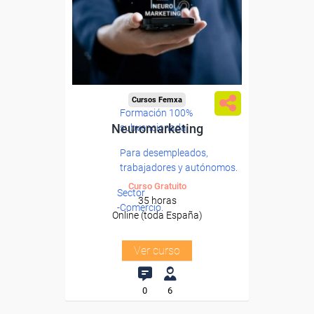
Cursos Femxa
Formación 100%
Neuromarketing
subvencionada.
Para desempleados,
trabajadores y autónomos.
Curso Gratuito
Sector
35 horas
-Comercio.
Online (toda España)
Ver curso
0
6