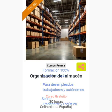
ONLINE
Cursos Femxa
Formación 100%
Organización del almacén
subvencionada.
Para desempleados,
trabajadores y autónomos.
Curso Gratuito
Sector
30 horas
-Transporte y Logística.
Online (toda España)