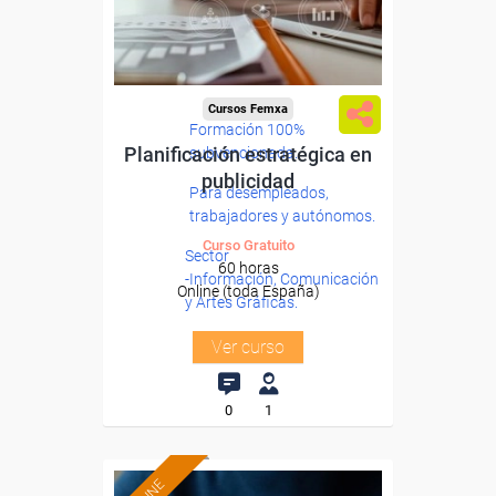
Cursos Femxa
Formación 100%
Planificación estratégica en
subvencionada.
publicidad
Para desempleados,
trabajadores y autónomos.
Curso Gratuito
Sector
60 horas
-Información, Comunicación
Online (toda España)
y Artes Gráficas.
Ver curso
0
1