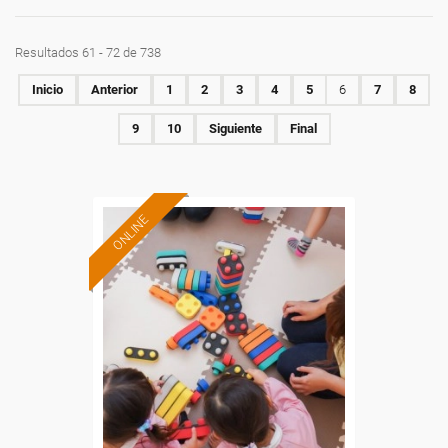
Resultados 61 - 72 de 738
Inicio
Anterior
1
2
3
4
5
6
7
8
9
10
Siguiente
Final
ONLINE