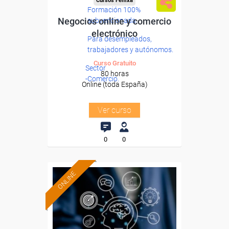
Cursos Femxa
Formación 100%
Negocios online y comercio
subvencionada.
electrónico
Para desempleados,
trabajadores y autónomos.
Curso Gratuito
Sector
80 horas
-Comercio.
Online (toda España)
Ver curso
0
0
ONLINE