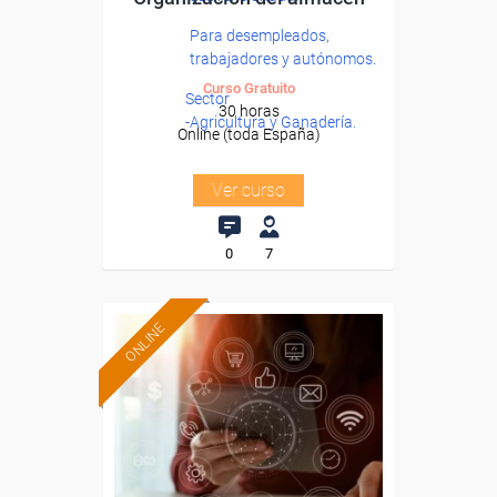
Para desempleados,
trabajadores y autónomos.
Curso Gratuito
Sector
30 horas
-Agricultura y Ganadería.
Online (toda España)
Ver curso
0
7
ONLINE