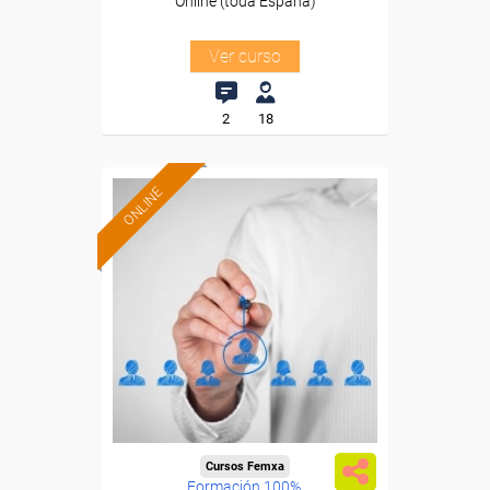
Online (toda España)
Ver curso
2
18
ONLINE
Cursos Femxa
Formación 100%