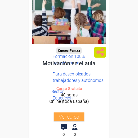
Cursos Femxa
Formación 100%
Motivación en el aula
subvencionada.
Para desempleados,
trabajadores y autónomos.
Curso Gratuito
Sector
40 horas
-Educación.
Online (toda España)
Ver curso
0
0