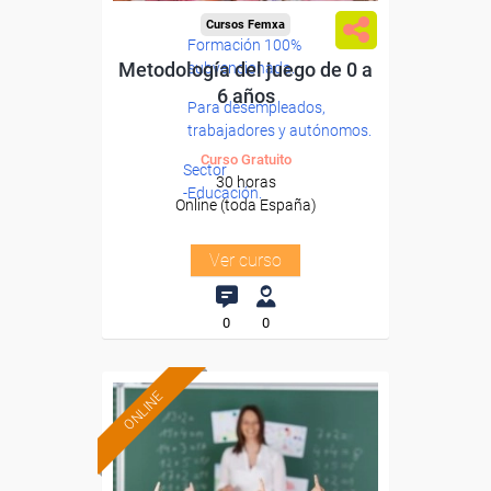
Cursos Femxa
Formación 100%
Metodología del juego de 0 a
subvencionada.
6 años
Para desempleados,
trabajadores y autónomos.
Curso Gratuito
Sector
30 horas
-Educación.
Online (toda España)
Ver curso
0
0
ONLINE