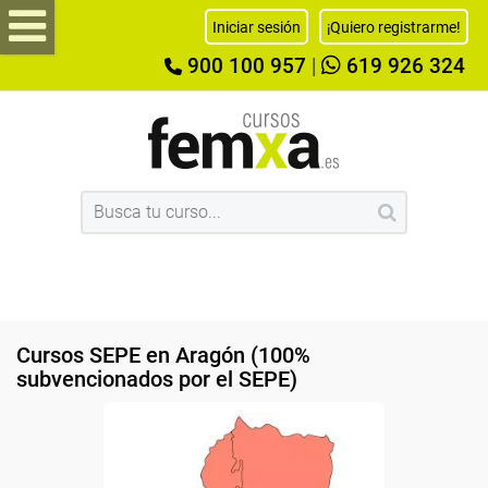
Iniciar sesión
¡Quiero registrarme!
900 100 957
|
619 926 324
Cursos SEPE en Aragón (100%
subvencionados por el SEPE)