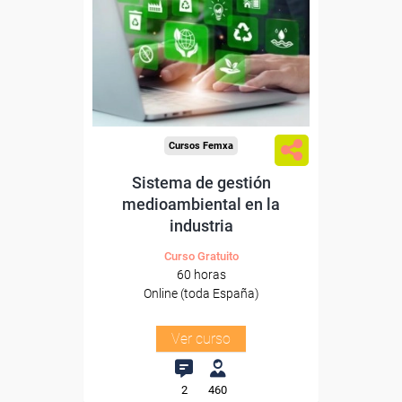
Para desempleados,
trabajadores y autónomos.
Sector
-Industria Alimentaria.
Cursos Femxa
Sistema de gestión
medioambiental en la
industria
Curso Gratuito
60 horas
Online (toda España)
Ver curso
2
460