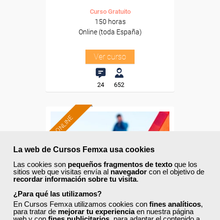
Curso Gratuito
150 horas
Online (toda España)
Ver curso
24
652
ONLINE
Formación 100%
subvencionada.
La web de Cursos Femxa usa cookies
Las cookies son
pequeños fragmentos de texto
que los
Para desempleados,
sitios web que visitas envía al
navegador
con el objetivo de
trabajadores y autónomos.
recordar información sobre tu visita
.
¿Para qué las utilizamos?
Sector
En Cursos Femxa utilizamos cookies con
fines analíticos
,
-Transporte y Logística.
para tratar de
mejorar tu experiencia
en nuestra página
web y con
fines publicitarios
, para adaptar el contenido a