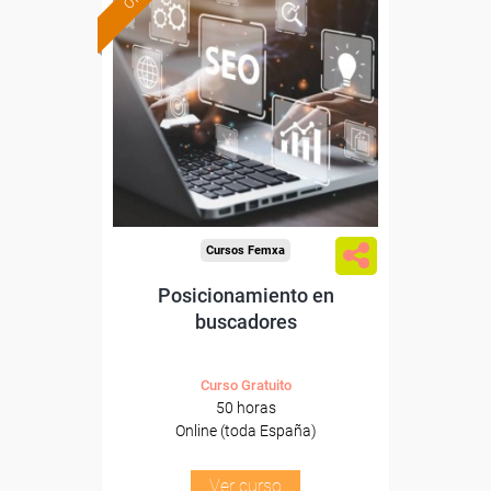
Formación 100%
subvencionada.
Para desempleados,
trabajadores y autónomos.
Sector
-Comercio.
Cursos Femxa
Posicionamiento en
buscadores
Curso Gratuito
50 horas
Online (toda España)
Ver curso