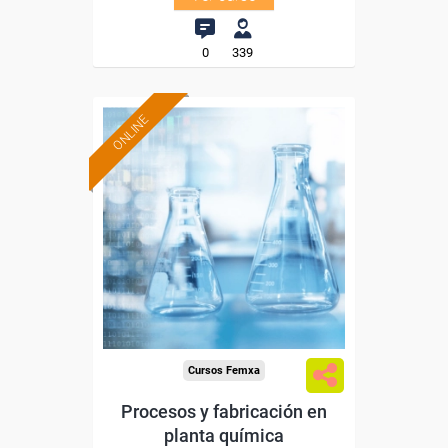
0
339
ONLINE
Formación 100%
subvencionada.
Para desempleados,
trabajadores y autónomos.
Sector
-Industria Química.
Cursos Femxa
Procesos y fabricación en
planta química