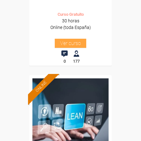
Curso Gratuito
30 horas
Online (toda España)
Ver curso
0
177
ONLINE
Formación 100%
subvencionada.
Para desempleados,
trabajadores y autónomos.
Sector
-Industria Química.