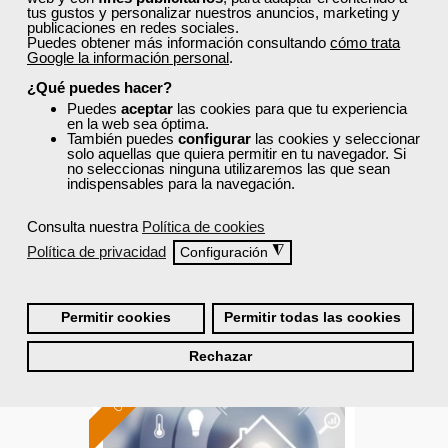
tus gustos y personalizar nuestros anuncios, marketing y
publicaciones en redes sociales.
Puedes obtener más información consultando
cómo trata
Cursos Femxa
Google la información personal
.
Protocolo de actuación para
¿Qué puedes hacer?
conductores ante un
Puedes
aceptar
las cookies para que tu experiencia
en la web sea óptima.
accidente de...
También puedes
configurar
las cookies y seleccionar
solo aquellas que quiera permitir en tu navegador. Si
Curso Gratuito
no seleccionas ninguna utilizaremos las que sean
indispensables para la navegación.
20 horas
Online (toda España)
Consulta nuestra
Política de cookies
Política de privacidad
◮
Configuración
Ver curso
0
314
Permitir cookies
Permitir todas las cookies
Rechazar
ONLINE
Formación 100%
subvencionada.