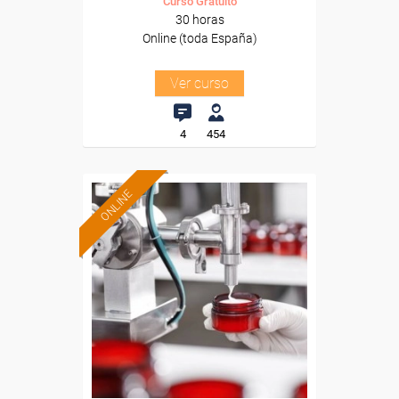
Curso Gratuito
30 horas
Online (toda España)
Ver curso
4
454
ONLINE
Formación 100%
subvencionada.
Para desempleados,
trabajadores y autónomos.
Sector
-Industria Química.