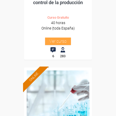
control de la producción
Curso Gratuito
40 horas
Online (toda España)
Ver curso
6
283
ONLINE
Formación 100%
subvencionada.
Para desempleados,
trabajadores y autónomos.
Sector