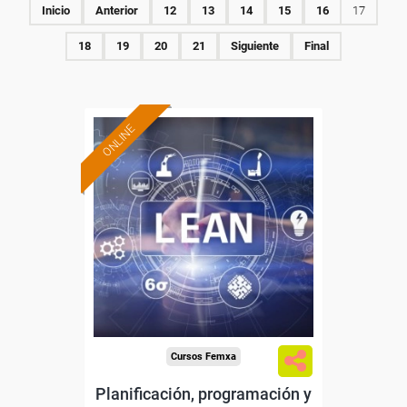
Inicio
Anterior
12
13
14
15
16
17
18
19
20
21
Siguiente
Final
ONLINE
Formación 100%
subvencionada.
Para desempleados,
trabajadores y autónomos.
Sector
-Metal.
Cursos Femxa
Planificación, programación y