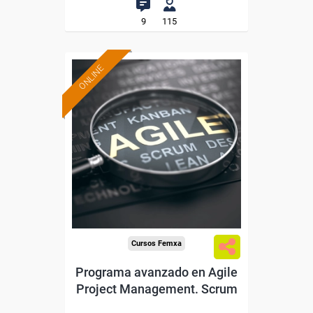
9
115
ONLINE
Formación 100%
subvencionada.
Para desempleados,
trabajadores y autónomos.
Sector
-Servicios a las Empresas.
Cursos Femxa
Programa avanzado en Agile
Project Management. Scrum