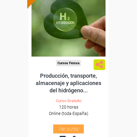
Formación 100%
subvencionada.
Para desempleados,
trabajadores y autónomos.
Sector
-Energía y Agua.
Cursos Femxa
Producción, transporte,
almacenaje y aplicaciones
del hidrógeno...
Curso Gratuito
120 horas
Online (toda España)
Ver curso