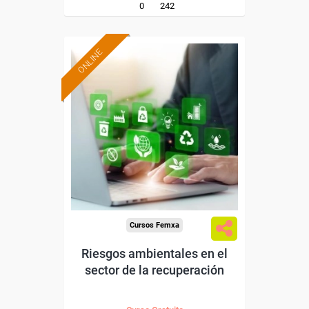
0
242
ONLINE
Formación 100%
subvencionada.
Para desempleados,
trabajadores y autónomos.
Sector
-Mediambiente.
Cursos Femxa
Riesgos ambientales en el
sector de la recuperación