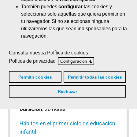
También puedes
configurar
las cookies y
Gestión integral de residuos
seleccionar solo aquellas que quiera permitir en
Duración
: 200 horas
tu navegador. Si no seleccionas ninguna
utilizaremos las que sean indispensables para la
Gestión logística
navegación.
Duración
: 150 horas
Habilidades directivas y gestión de
Consulta nuestra
Política de cookies
equipos
Política de privacidad
◮
Configuración
Duración
: 65 horas
Permitir cookies
Permitir todas las cookies
Habilidades sociales: comunicación,
Rechazar
inteligencia emocional y trabajo en
equipo
Duración
: 20 horas
Hábitos en el primer ciclo de educación
infantil