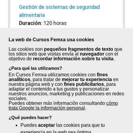
Gestión de sistemas de seguridad
alimentaria
Duración
: 120 horas
Gestión del estrés en la atención
La web de Cursos Femxa usa cookies
telefónica
Las cookies son
pequeños fragmentos de texto
que
Duración
: 25 horas
los sitios web que visitas envía al
navegador
con el
objetivo de
recordar información sobre tu visita
.
Gestión del marketing y comunidades
¿Para qué las utilizamos?
virtuales
En Cursos Femxa utilizamos cookies con
fines
analíticos
, para tratar de
mejorar tu experiencia
en
Duración
: 45 horas
nuestra página web y con
fines publicitarios
, para
adaptar el contenido a tus gustos y personalizar
nuestros anuncios, marketing y publicaciones en redes
Gestión documental y archivos
sociales.
Puedes obtener más información consultando
cómo
Duración
: 50 horas
trata Google la información personal
.
¿Qué puedes hacer?
Gestión fiscal de la empresa
Puedes
aceptar
las cookies para que tu
Duración
: 40 horas
experiencia en la web sea óptima.