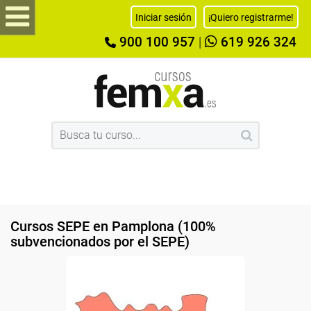
Iniciar sesión
¡Quiero registrarme!
900 100 957
|
619 926 324
Cursos SEPE en Pamplona (100%
subvencionados por el SEPE)