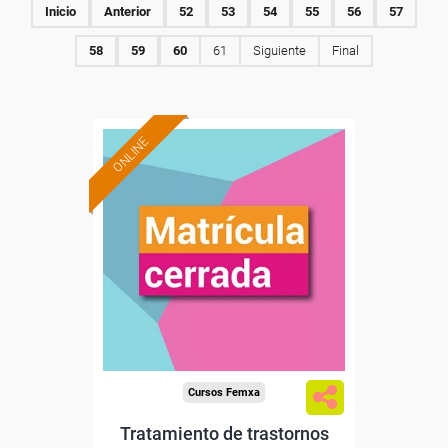
Inicio
Anterior
52
53
54
55
56
57
58
59
60
61
Siguiente
Final
ONLINE
Cursos Femxa
Tratamiento de trastornos