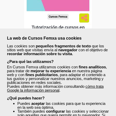
Cursos Femxa
Tutorización de cursos en
entornos no presenciales
La web de Cursos Femxa usa cookies
Las cookies son
pequeños fragmentos de texto
que los
Curso Gratuito
sitios web que visitas envía al
navegador
con el objetivo de
recordar información sobre tu visita
.
20 horas
Online (toda España)
¿Para qué las utilizamos?
En Cursos Femxa utilizamos cookies con
fines analíticos
,
para tratar de
mejorar tu experiencia
en nuestra página
Matrícula cerrada
web y con
fines publicitarios
, para adaptar el contenido a
tus gustos y personalizar nuestros anuncios, marketing y
publicaciones en redes sociales.
Puedes obtener más información consultando
cómo trata
0
146
Google la información personal
.
¿Qué puedes hacer?
Puedes
aceptar
las cookies para que tu experiencia
ONLINE
en la web sea óptima.
También puedes
configurar
las cookies y seleccionar
solo aquellas que quiera permitir en tu navegador. Si