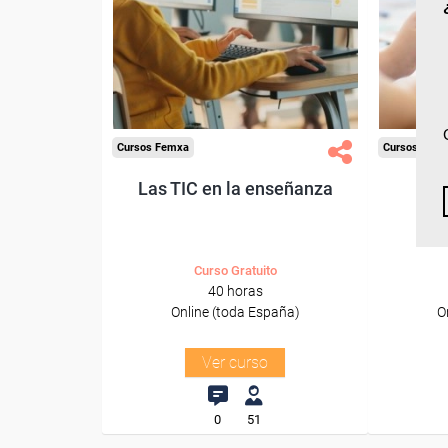
Para desempleados,
Pa
trabajadores y autónomos.
trabajado
Sector
-Educación.
Cursos Femxa
Cursos Fem
Las TIC en la enseñanza
Curso Gratuito
40 horas
Online (toda España)
O
Ver curso
0
51