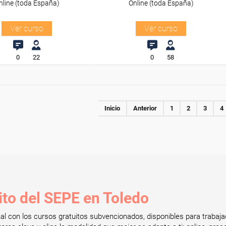
nline (toda España)
Online (toda España)
Ver curso
Ver curso
0
22
0
58
Inicio
Anterior
1
2
3
4
ito del SEPE en Toledo
onal con los cursos gratuitos subvencionados, disponibles para tra