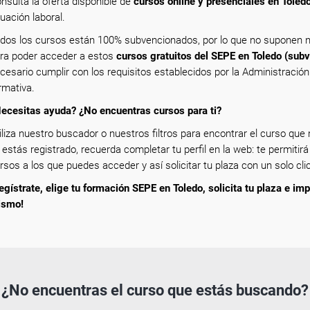
nsulta la oferta disponible de
cursos online y presenciales en Toled
tuación laboral.
dos los cursos están 100% subvencionados, por lo que no suponen n
ra poder acceder a estos
cursos gratuitos del SEPE en Toledo (sub
cesario cumplir con los requisitos establecidos por la Administració
rmativa.
ecesitas ayuda? ¿No encuentras cursos para ti?
iliza nuestro buscador o nuestros filtros para encontrar el curso que m
 estás registrado, recuerda completar tu perfil en la web: te permitirá
rsos a los que puedes acceder y así solicitar tu plaza con un solo clic
egístrate, elige tu formación SEPE en Toledo, solicita tu plaza e imp
ismo!
¿No encuentras el curso que estás buscando?