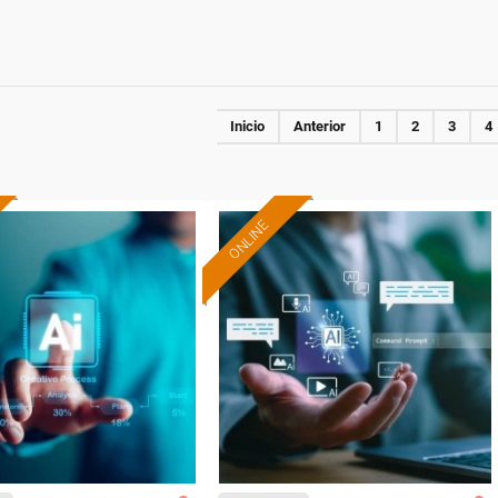
Inicio
Anterior
1
2
3
4
ONLINE
Formación 100%
Formación 100%
subvencionada.
subvencionada.
ra desempleados,
Para desempleados,
res y autónomos.
trabajadores y autónomos.
Sector
Sector
sporte y Logística.
-Servicios a las Empresas.