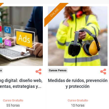
ONLINE
Formación 100%
Formación 100%
subvencionada.
subvencionada.
ra desempleados,
Para desempleados,
res y autónomos.
trabajadores y autónomos.
Sector
Sector
-Construcción e industrias
-Comercio.
Extractivas.
xa
Cursos Femxa
g digital: diseño web,
Medidas de ruidos, prevención
ntas, estrategias y...
y protección
Curso Gratuito
Curso Gratuito
55 horas
10 horas