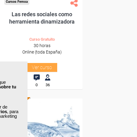
Cursos Femxa
Las redes sociales como
herramienta dinamizadora
Curso Gratuito
30 horas
Online (toda España)
Ver curso
que
0
36
sobre tu
ONLINE
ar de
rios
, para
marketing
Formación 100%
subvencionada.