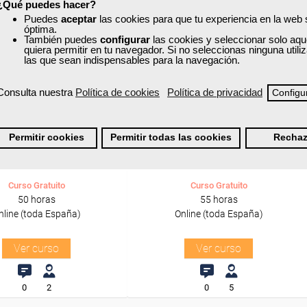
ra desempleados,
Para desempleados,
¿Qué puedes hacer?
res y autónomos.
trabajadores y autónomos.
Puedes
aceptar
las cookies para que tu experiencia en la web
óptima.
También puedes
configurar
las cookies y seleccionar solo aqu
Sector
Sector
quiera permitir en tu navegador. Si no seleccionas ninguna util
-Educación.
-Transporte y Logística.
las que sean indispensables para la navegación.
Consulta nuestra
Política de cookies
Política de privacidad
Configu
xa
Cursos Femxa
Lectoescritura
Legislación y normativa del
Permitir cookies
Permitir todas las cookies
Rechaz
transporte de mercancías
por...
Curso Gratuito
Curso Gratuito
50 horas
55 horas
nline (toda España)
Online (toda España)
Ver curso
Ver curso
0
2
0
5