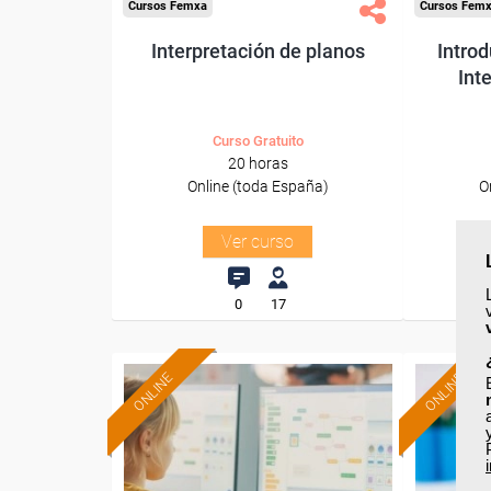
Cursos Femxa
Cursos Fem
Interpretación de planos
Introd
Inte
Curso Gratuito
20 horas
Online (toda España)
O
Ver curso
0
17
ONLINE
ONLINE
Formación 100%
subvencionada.