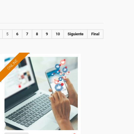
5
6
7
8
9
10
Siguiente
Final
ONLINE
Formación 100%
subvencionada.
Para desempleados,
trabajadores y autónomos.
Sector
-Educación.