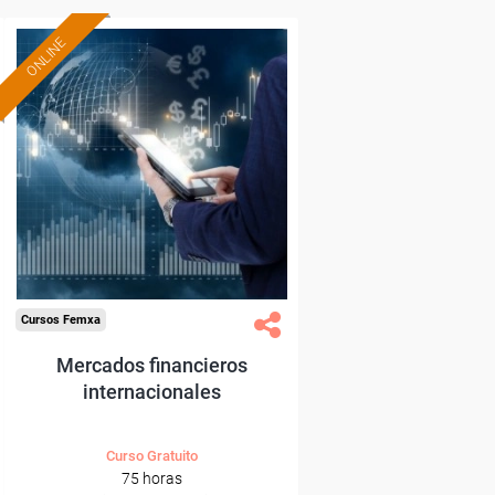
ONLINE
Formación 100%
subvencionada.
Para desempleados,
trabajadores y autónomos.
Sector
-Finanzas y Seguros.
Cursos Femxa
Mercados financieros
internacionales
Curso Gratuito
75 horas