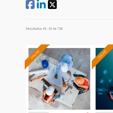
Resultados 49 - 60 de 738
ONLINE
ONLINE
Formación 100%
subvencionada.
Para desempleados,
Pa
trabajadores y autónomos.
trabajado
Sector
-Construcción e industrias
-Tran
Extractivas.