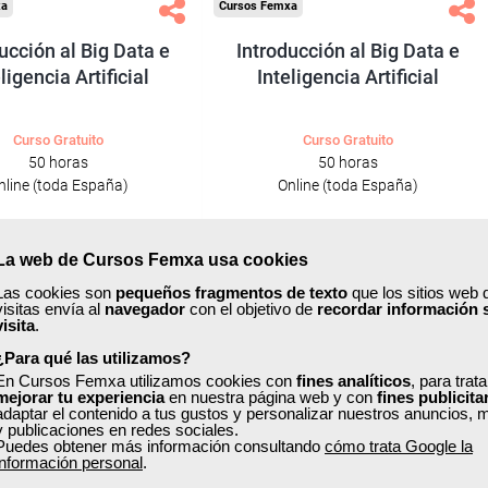
xa
Cursos Femxa
ucción al Big Data e
Introducción al Big Data e
ligencia Artificial
Inteligencia Artificial
Curso Gratuito
Curso Gratuito
50 horas
50 horas
nline (toda España)
Online (toda España)
Ver curso
Ver curso
La web de Cursos Femxa usa cookies
Las cookies son
pequeños fragmentos de texto
que los sitios web 
0
42
0
13
visitas envía al
navegador
con el objetivo de
recordar información 
visita
.
¿Para qué las utilizamos?
ONLINE
En Cursos Femxa utilizamos cookies con
fines analíticos
, para trat
mejorar tu experiencia
en nuestra página web y con
fines publicita
adaptar el contenido a tus gustos y personalizar nuestros anuncios, 
Formación 100%
Formación 100%
y publicaciones en redes sociales.
subvencionada.
subvencionada.
Puedes obtener más información consultando
cómo trata Google la
información personal
.