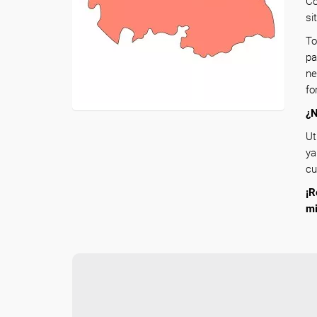
Co
si
To
pa
ne
fo
¿N
Ut
ya
cu
¡R
m