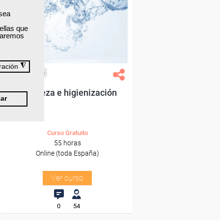
Para desempleados,
trabajadores y autónomos.
 sea
ellas que
Sector
izaremos
-Mediambiente.
◮
ración
Cursos Femxa
Limpieza e higienización
ar
Curso Gratuito
55 horas
Online (toda España)
Ver curso
0
54