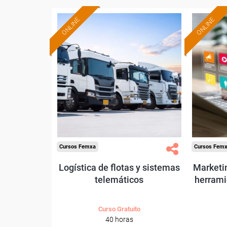
ONLINE
ONLINE
Formación 100%
subvencionada.
Para desempleados,
Pa
trabajadores y autónomos.
trabajado
Sector
-Transporte y Logística.
Cursos Femxa
Cursos Fem
Logística de flotas y sistemas
Marketin
telemáticos
herramie
Curso Gratuito
40 horas