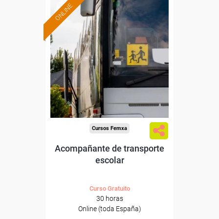
ONLINE
Formación 100%
subvencionada.
Para desempleados,
trabajadores y autónomos.
Sector
-Transporte y Logística.
Cursos Femxa
Acompañante de transporte
escolar
Curso Gratuito
30 horas
Online (toda España)