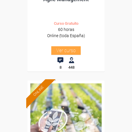
Curso Gratuito
60 horas
Online (toda España)
Ver curso
8
448
ONLINE
Formación 100%
subvencionada.
Para desempleados,
trabajadores y autónomos.