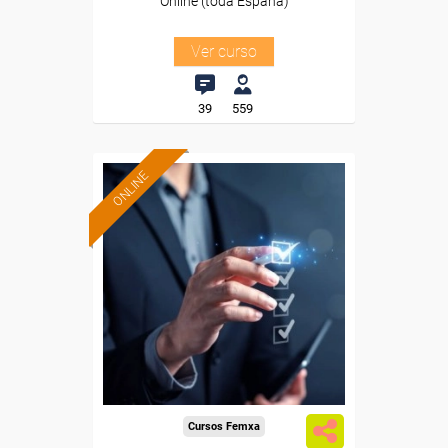
Online (toda España)
Ver curso
39
559
ONLINE
Formación 100%
subvencionada.
Para desempleados,
trabajadores y autónomos.
Sector
-Industria Química.
Cursos Femxa