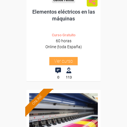
Cursos Femxa
Elementos eléctricos en las
máquinas
Curso Gratuito
60 horas
Online (toda España)
Ver curso
0
113
ONLINE
Formación 100%
subvencionada.
Para desempleados,