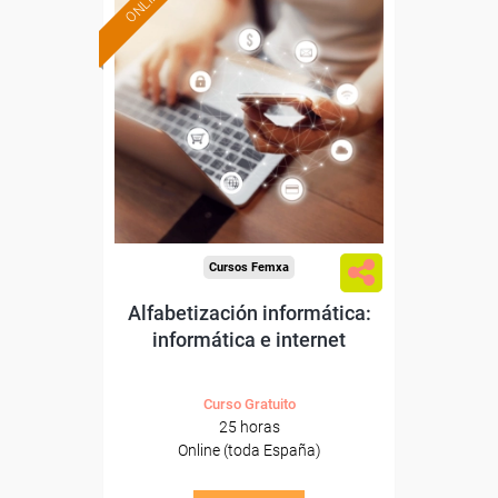
ONLINE
Formación 100%
subvencionada.
Para desempleados,
trabajadores y autónomos.
Sector
-Otros Servicios.
Cursos Femxa
Alfabetización informática:
informática e internet
Curso Gratuito
25 horas
Online (toda España)