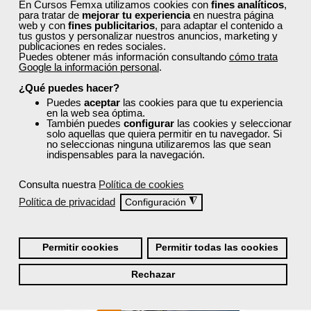
En Cursos Femxa utilizamos cookies con
fines analíticos
,
para tratar de
mejorar tu experiencia
en nuestra página
Sector
web y con
fines publicitarios
, para adaptar el contenido a
-Agricultura y Ganadería.
tus gustos y personalizar nuestros anuncios, marketing y
publicaciones en redes sociales.
Puedes obtener más información consultando
cómo trata
Google la información personal
.
Cursos Femxa
¿Qué puedes hacer?
Puedes
aceptar
las cookies para que tu experiencia
Abonado y fertilización en
en la web sea óptima.
También puedes
configurar
las cookies y seleccionar
agricultura ecológica
solo aquellas que quiera permitir en tu navegador. Si
no seleccionas ninguna utilizaremos las que sean
indispensables para la navegación.
Curso Gratuito
20 horas
Consulta nuestra
Política de cookies
Online (toda España)
Política de privacidad
◮
Configuración
Ver curso
Permitir cookies
Permitir todas las cookies
4
287
Rechazar