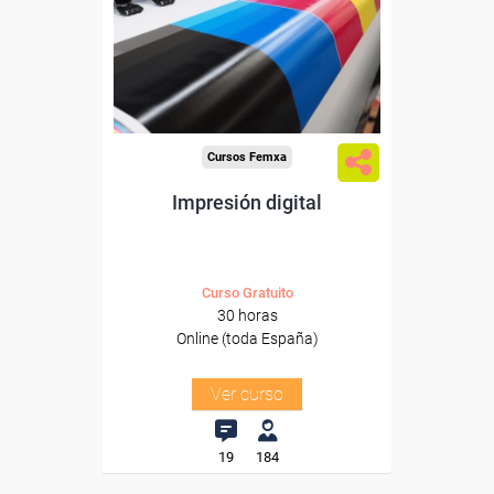
trabajadores y autónomos.
Sector
-Información, Comunicación
y Artes Gráficas.
Cursos Femxa
Impresión digital
Curso Gratuito
30 horas
Online (toda España)
Ver curso
19
184