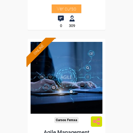
Ver curso
0
309
ONLINE
Formación 100%
subvencionada.
Para desempleados,
trabajadores y autónomos.
Sector
-Administración.
Cursos Femxa
Agile Management