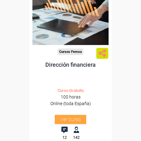
Para desempleados,
trabajadores y autónomos.
Sector
-Finanzas y Seguros.
Cursos Femxa
Dirección financiera
Curso Gratuito
100 horas
Online (toda España)
Ver curso
12
142