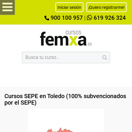
Iniciar sesión
¡Quiero registrarme!
900 100 957
|
619 926 324
Cursos SEPE en Toledo (100% subvencionados
por el SEPE)