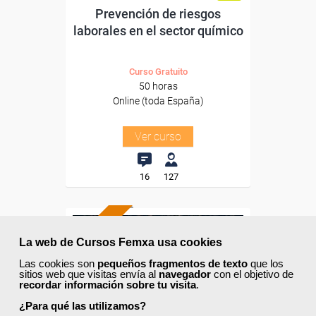
Prevención de riesgos
laborales en el sector químico
Curso Gratuito
50 horas
Online (toda España)
Ver curso
16
127
ONLINE
La web de Cursos Femxa usa cookies
Formación 100%
Las cookies son
pequeños fragmentos de texto
que los
subvencionada.
sitios web que visitas envía al
navegador
con el objetivo de
recordar información sobre tu visita
.
Para desempleados,
¿Para qué las utilizamos?
trabajadores y autónomos.