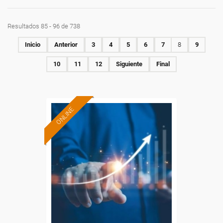
Resultados 85 - 96 de 738
Inicio
Anterior
3
4
5
6
7
8
9
10
11
12
Siguiente
Final
ONLINE
Formación 100%
subvencionada.
Para desempleados,
trabajadores y autónomos.
Sector
-Finanzas y Seguros.