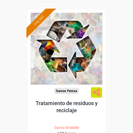
ONLINE
Formación 100%
subvencionada.
Para desempleados,
trabajadores y autónomos.
Sector
-Mediambiente.
Cursos Femxa
Tratamiento de residuos y
reciclaje
Curso Gratuito