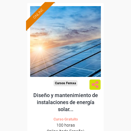
ONLINE
Formación 100%
subvencionada.
Para desempleados,
trabajadores y autónomos.
Sector
-Metal.
Cursos Femxa
Diseño y mantenimiento de
instalaciones de energía
solar...
Curso Gratuito
100 horas