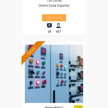
150 horas
Online (toda España)
Ver curso
24
427
ONLINE
Formación 100%
subvencionada.
Para desempleados,
trabajadores y autónomos.
Sector
-Metal.