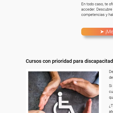
En todo caso, te o
acceder. Descubre 
competencias y hab
➤ ¡Me
Cursos con prioridad para discapacita
De
de
Si
cu
qu
¿T
at