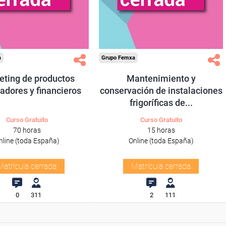
a
Grupo Femxa
eting de productos
Mantenimiento y
adores y financieros
conservación de instalaciones
frigoríficas de...
Curso Gratuito
Curso Gratuito
70 horas
15 horas
nline (toda España)
Online (toda España)
Matrícula cerrada
Matrícula cerrada
0
311
2
111