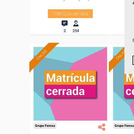
Matrícula cerrada
2
254
ONLINE
ONLINE
Grupo Femxa
Grupo Femx