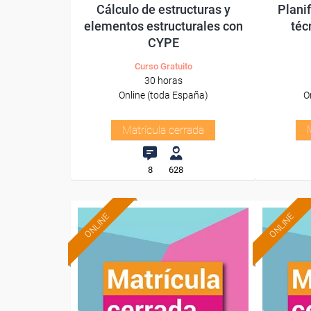
Cálculo de estructuras y
Plani
elementos estructurales con
téc
CYPE
Curso Gratuito
30 horas
Online (toda España)
O
Matrícula cerrada
8
628
ONLINE
ONLINE