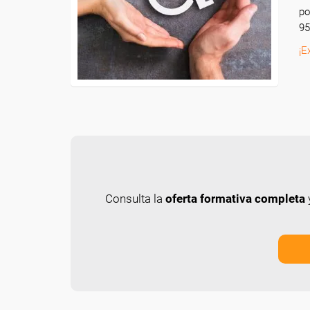
po
95
¡E
Consulta la
oferta formativa completa
y