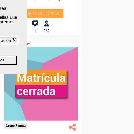
 sea
Matrícula cerrada
ellas que
izaremos
4
262
◮
ración
ONLINE
ar
Grupo Femxa