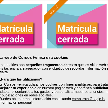
ONLINE
La web de Cursos Femxa usa cookies
Las cookies son
pequeños fragmentos de texto
que los sitios web 
a
Grupo Femxa
visitas envía al
navegador
con el objetivo de
recordar información 
visita
.
icación de calidad en
Función logística y
¿Para qué las utilizamos?
alimentación
optimización de costes
En Cursos Femxa utilizamos cookies con
fines analíticos
, para trat
mejorar tu experiencia
en nuestra página web y con
fines publicita
adaptar el contenido a tus gustos y personalizar nuestros anuncios, 
y publicaciones en redes sociales.
Curso Gratuito
Curso Gratuito
Puedes obtener más información consultando
cómo trata Google la
50 horas
25 horas
información personal
.
nline (toda España)
Online (toda España)