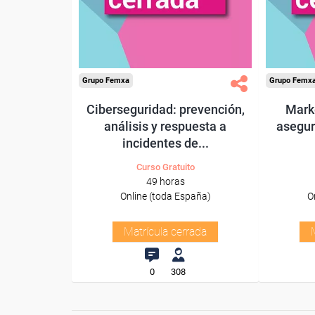
Grupo Femxa
Grupo Femx
Ciberseguridad: prevención,
Mark
análisis y respuesta a
asegur
incidentes de...
Curso Gratuito
49 horas
Online (toda España)
O
Matrícula cerrada
0
308