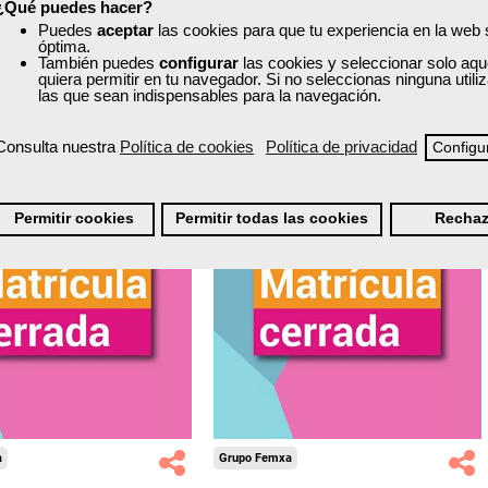
¿Qué puedes hacer?
Puedes
aceptar
las cookies para que tu experiencia en la web
óptima.
Matrícula cerrada
Matrícula cerrada
También puedes
configurar
las cookies y seleccionar solo aqu
quiera permitir en tu navegador. Si no seleccionas ninguna util
las que sean indispensables para la navegación.
0
101
2
307
Consulta nuestra
Política de cookies
Política de privacidad
Configu
ONLINE
Permitir cookies
Permitir todas las cookies
Rechaz
a
Grupo Femxa