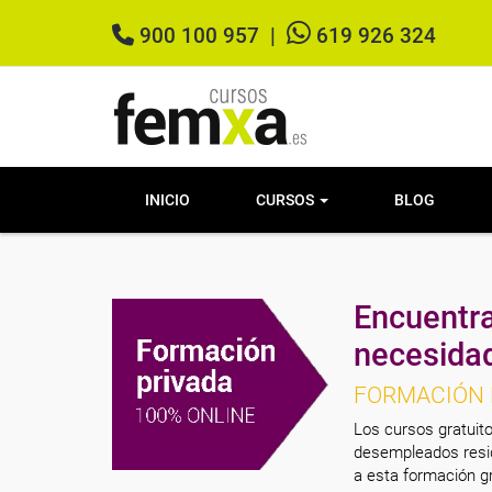
900 100 957
|
619 926 324
INICIO
CURSOS
BLOG
Encuentra
necesida
FORMACIÓN 
Los cursos gratuito
desempleados resid
a esta formación gr