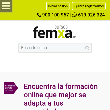
Iniciar sesión
¡Quiero registrarme!
900 100 957
|
619 926 324
Encuentra la formación
online que mejor se
adapta a tus