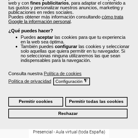
AULA VIRTUAL
web y con
fines publicitarios
, para adaptar el contenido a
tus gustos y personalizar nuestros anuncios, marketing y
publicaciones en redes sociales.
Puedes obtener más información consultando
cómo trata
Google la información personal
.
¿Qué puedes hacer?
Puedes
aceptar
las cookies para que tu experiencia
en la web sea óptima.
También puedes
configurar
las cookies y seleccionar
solo aquellas que quiera permitir en tu navegador. Si
no seleccionas ninguna utilizaremos las que sean
indispensables para la navegación.
Consulta nuestra
Política de cookies
Política de privacidad
◮
Cursos Femxa
Configuración
ChatGPT e inteligencia
artificial
Permitir cookies
Permitir todas las cookies
Rechazar
Curso Gratuito
60 horas
Presencial - Aula virtual (toda España)