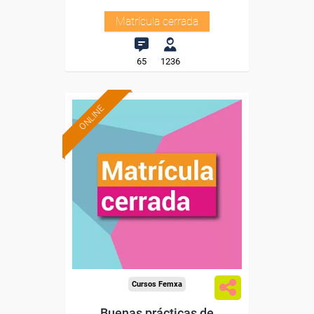
Matrícula cerrada
65
1236
ONLINE
Cursos Femxa
Buenas prácticas de