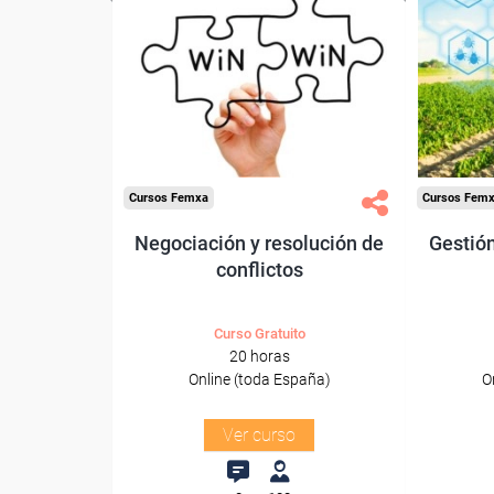
Para desempleados,
Pa
trabajadores y autónomos.
trabajado
Sector
-Otros Servicios.
-Agricu
Cursos Femxa
Cursos Fem
Negociación y resolución de
Gestión
conflictos
Curso Gratuito
20 horas
Online (toda España)
O
Ver curso