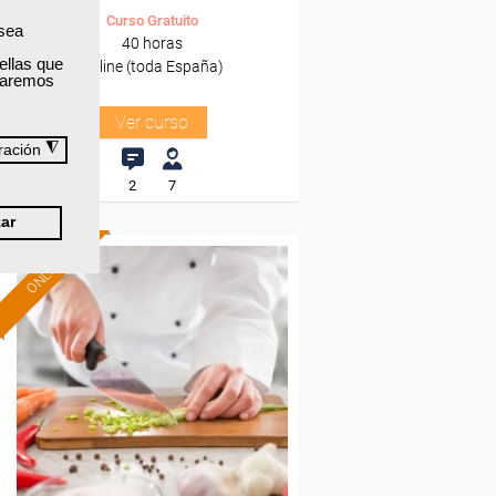
Curso Gratuito
 sea
40 horas
ellas que
Online (toda España)
izaremos
Ver curso
◮
ración
2
7
ar
ONLINE
Formación 100%
subvencionada.
Para desempleados,
trabajadores y autónomos.
Sector
-Hosteleria y Turismo.