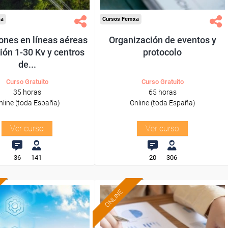
xa
Cursos Femxa
ones en líneas aéreas
Organización de eventos y
ión 1-30 Kv y centros
protocolo
de...
Curso Gratuito
Curso Gratuito
35 horas
65 horas
nline (toda España)
Online (toda España)
Ver curso
Ver curso
36
141
20
306
ONLINE
Formación 100%
Formación 100%
subvencionada.
subvencionada.