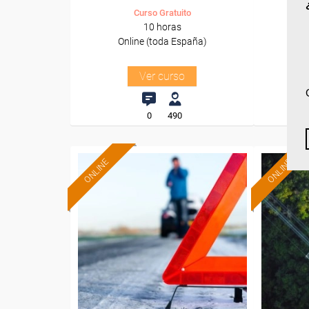
Curso Gratuito
10 horas
Online (toda España)
O
Ver curso
0
490
ONLINE
ONLINE
Formación 100%
subvencionada.
Para desempleados,
Pa
trabajadores y autónomos.
trabajado
Sector
-Transporte y Logística.