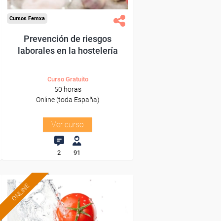
Cursos Femxa
Prevención de riesgos
laborales en la hostelería
Curso Gratuito
50 horas
Online (toda España)
Ver curso
2
91
ONLINE
Formación 100%
subvencionada.