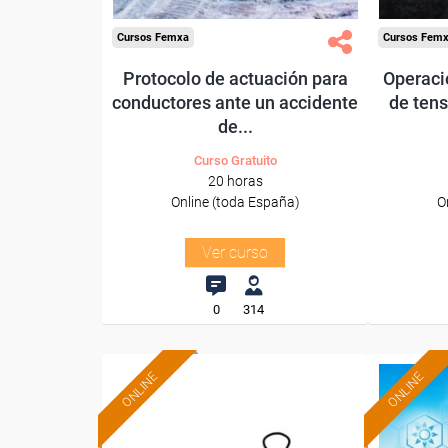
Cursos Femxa
Cursos Fem
Protocolo de actuación para
Operaci
conductores ante un accidente
de tens
de...
Curso Gratuito
20 horas
Online (toda España)
O
Ver curso
0
314
ONLINE
ONLINE
Formación 100%
subvencionada.