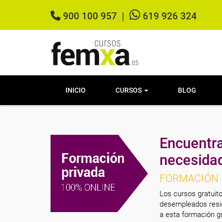
900 100 957
|
619 926 324
INICIO
CURSOS
BLOG
Encuentra
necesida
FORMACIÓN 
Los cursos gratuito
desempleados resid
a esta formación gr