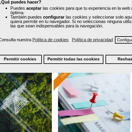
¿Qué puedes hacer?
Curso Gratuito
Curso Gratuito
Puedes
aceptar
las cookies para que tu experiencia en la web
30 horas
120 horas
óptima.
También puedes
configurar
las cookies y seleccionar solo aqu
nline (toda España)
Online (toda España)
quiera permitir en tu navegador. Si no seleccionas ninguna util
las que sean indispensables para la navegación.
Ver curso
Ver curso
Consulta nuestra
Política de cookies
Política de privacidad
Configu
1
113
9
115
Permitir cookies
Permitir todas las cookies
Rechaz
ONLINE
Formación 100%
Formación 100%
subvencionada.
subvencionada.
ra desempleados,
Para desempleados,
res y autónomos.
trabajadores y autónomos.
Sector
Sector
-Energía y Agua.
-Hosteleria y Turismo.