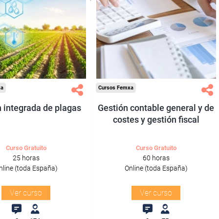
ra desempleados,
Para desempleados,
res y autónomos.
trabajadores y autónomos.
Sector
Sector
ltura y Ganadería.
-Administración.
xa
Cursos Femxa
 integrada de plagas
Gestión contable general y de
costes y gestión fiscal
Curso Gratuito
Curso Gratuito
25 horas
60 horas
nline (toda España)
Online (toda España)
Ver curso
Ver curso