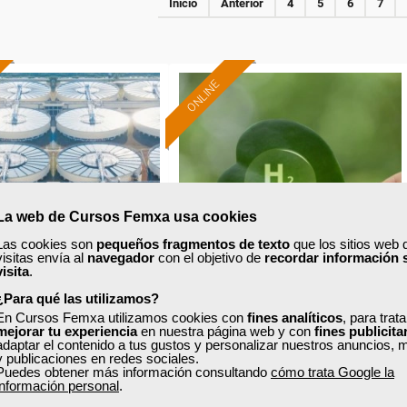
Inicio
Anterior
4
5
6
7
ONLINE
Formación 100%
Formación 100%
subvencionada.
subvencionada.
ra desempleados,
Para desempleados,
res y autónomos.
trabajadores y autónomos.
La web de Cursos Femxa usa cookies
Sector
Sector
Las cookies son
pequeños fragmentos de texto
que los sitios web 
-Energía y Agua.
-Energía y Agua.
visitas envía al
navegador
con el objetivo de
recordar información 
visita
.
¿Para qué las utilizamos?
xa
Cursos Femxa
En Cursos Femxa utilizamos cookies con
fines analíticos
, para trat
mejorar tu experiencia
en nuestra página web y con
fines publicita
adaptar el contenido a tus gustos y personalizar nuestros anuncios, 
tamiento de aguas
Producción, transporte,
y publicaciones en redes sociales.
potables
almacenaje y aplicaciones del
Puedes obtener más información consultando
cómo trata Google la
información personal
.
hidrógeno...