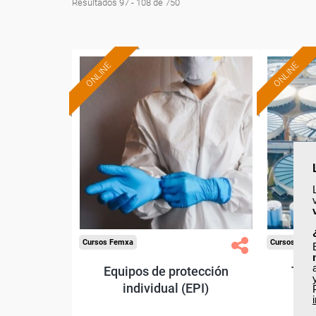
Resultados 97 - 108 de 750
ONLINE
ONLINE
Formación 100%
subvencionada.
Para desempleados,
Pa
trabajadores y autónomos.
trabajado
Sector
-Mediambiente.
Cursos Femxa
Cursos Fem
Equipos de protección
Tra
individual (EPI)