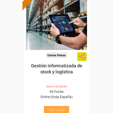
Formación 100%
subvencionada.
Para desempleados,
trabajadores y autónomos.
Sector
-Grandes Almacenes.
Cursos Femxa
Gestión informatizada de
stock y logística
Curso Gratuito
65 horas
Online (toda España)
Ver curso