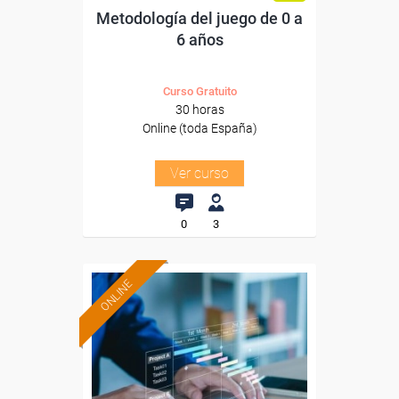
Metodología del juego de 0 a
6 años
Curso Gratuito
30 horas
Online (toda España)
Ver curso
0
3
ONLINE
Formación 100%
subvencionada.
Para desempleados,
trabajadores y autónomos.