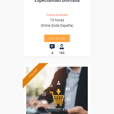
Especialidad biomasa
Curso Gratuito
70 horas
Online (toda España)
Ver curso
4
163
ONLINE
Formación 100%
subvencionada.
Para desempleados,
trabajadores y autónomos.
Sector