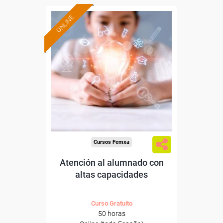
ONLINE
Formación 100%
subvencionada.
Para desempleados,
trabajadores y autónomos.
Sector
-Educación.
Cursos Femxa
Atención al alumnado con
altas capacidades
Curso Gratuito
50 horas