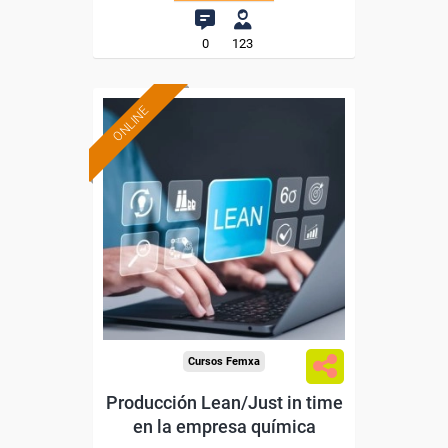
0
123
ONLINE
Formación 100%
subvencionada.
Para desempleados,
trabajadores y autónomos.
Sector
-Industria Química.
Cursos Femxa
Producción Lean/Just in time
en la empresa química