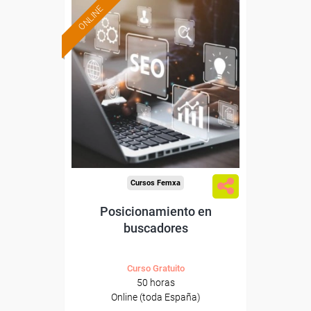
ONLINE
Formación 100%
subvencionada.
Para desempleados,
trabajadores y autónomos.
Sector
-Comercio.
Cursos Femxa
Posicionamiento en
buscadores
Curso Gratuito
50 horas
Online (toda España)