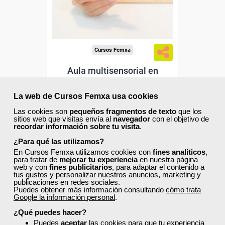
Sector
-Educación.
Cursos Femxa
Aula multisensorial en
educación especial
La web de Cursos Femxa usa cookies
Las cookies son
pequeños fragmentos de texto
que los
Curso Gratuito
sitios web que visitas envía al
navegador
con el objetivo de
25 horas
recordar información sobre tu visita
.
Online (toda España)
¿Para qué las utilizamos?
En Cursos Femxa utilizamos cookies con
fines analíticos
,
Ver curso
para tratar de
mejorar tu experiencia
en nuestra página
web y con
fines publicitarios
, para adaptar el contenido a
tus gustos y personalizar nuestros anuncios, marketing y
publicaciones en redes sociales.
0
2
Puedes obtener más información consultando
cómo trata
Google la información personal
.
¿Qué puedes hacer?
Puedes
aceptar
las cookies para que tu experiencia