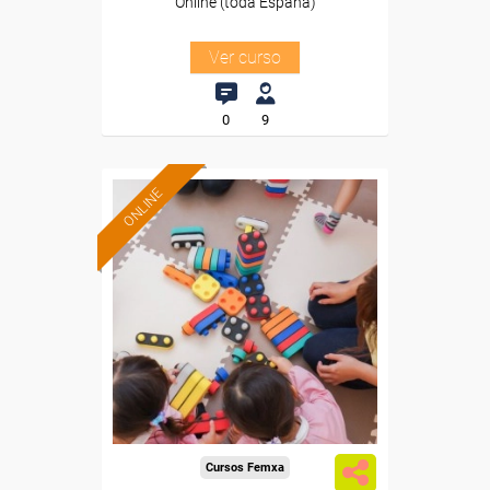
Online (toda España)
Ver curso
0
9
ONLINE
Formación 100%
subvencionada.
Para desempleados,
trabajadores y autónomos.
Sector
-Educación.
Cursos Femxa