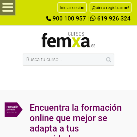
Iniciar sesión
¡Quiero registrarme!
900 100 957
|
619 926 324
Encuentra la formación
online que mejor se
adapta a tus