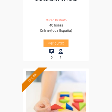
Curso Gratuito
40 horas
Online (toda España)
Ver curso
0
1
ONLINE
Formación 100%
subvencionada.
Para desempleados,
trabajadores y autónomos.