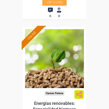
Ver curso
0
0
ONLINE
Formación 100%
subvencionada.
Para desempleados,
trabajadores y autónomos.
Sector
-Metal.
Cursos Femxa
Energías renovables: