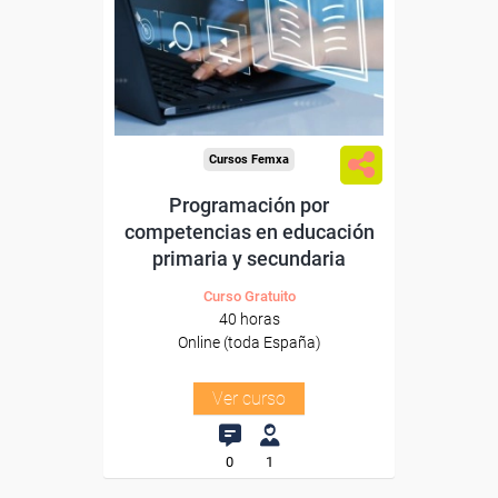
Para desempleados,
trabajadores y autónomos.
Sector
-Educación.
Cursos Femxa
Programación por
competencias en educación
primaria y secundaria
Curso Gratuito
40 horas
Online (toda España)
Ver curso
0
1