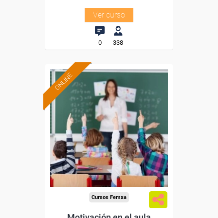
Ver curso
0
338
ONLINE
Formación 100%
subvencionada.
Para desempleados,
trabajadores y autónomos.
Sector
-Educación.
Cursos Femxa
Motivación en el aula