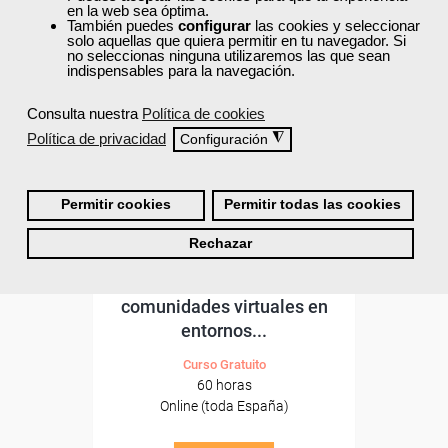
ONLINE
en la web sea óptima.
También puedes
configurar
las cookies y seleccionar
Formación 100%
solo aquellas que quiera permitir en tu navegador. Si
subvencionada.
no seleccionas ninguna utilizaremos las que sean
indispensables para la navegación.
Para desempleados,
Consulta nuestra
Política de cookies
trabajadores y autónomos.
Política de privacidad
◮
Configuración
Sector
-Educación.
Permitir cookies
Permitir todas las cookies
Cursos Femxa
Rechazar
Creación y dinamización de
comunidades virtuales en
entornos...
Curso Gratuito
60 horas
Online (toda España)