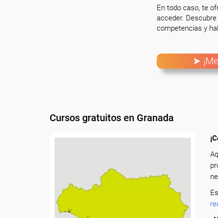
En todo caso, te o
acceder. Descubre 
competencias y hab
➤ ¡Me
Cursos gratuitos en Granada
¡C
Aq
pr
ne
Es
re