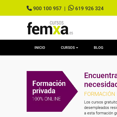
900 100 957
|
619 926 324
INICIO
CURSOS
BLOG
Encuentra
necesida
FORMACIÓN 
Los cursos gratuito
desempleados resid
a esta formación gr