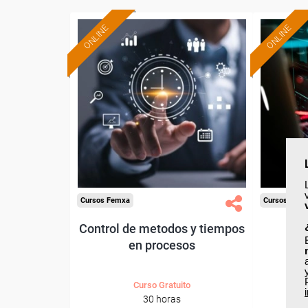
ONLINE
ONLINE
Formación 100%
subvencionada.
Para desempleados,
Pa
trabajadores y autónomos.
trabajado
Sector
-Administración.
Cursos Femxa
Cursos Fem
Control de metodos y tiempos
Cib
en procesos
Curso Gratuito
30 horas