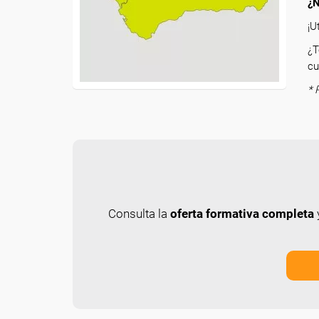
¿N
¡U
¿T
cu
* 
Consulta la
oferta formativa completa
y