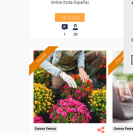
Online (toda España)
O
Ver curso
1
20
ONLINE
ONLINE
Formación 100%
subvencionada.
Para desempleados,
Pa
trabajadores y autónomos.
trabajado
Sector
-Mediambiente.
Cursos Femxa
Cursos Fem