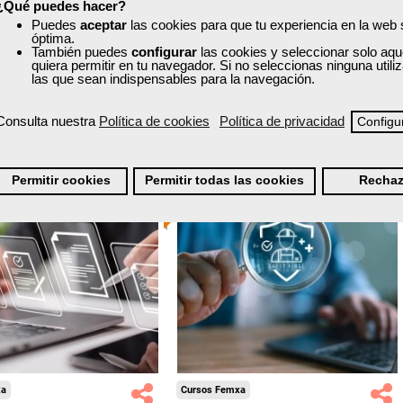
¿Qué puedes hacer?
nline (toda España)
Online (toda España)
Puedes
aceptar
las cookies para que tu experiencia en la web
óptima.
Ver curso
También puedes
configurar
las cookies y seleccionar solo aqu
Ver curso
quiera permitir en tu navegador. Si no seleccionas ninguna util
las que sean indispensables para la navegación.
0
36
12
320
Consulta nuestra
Política de cookies
Política de privacidad
Configu
ONLINE
Permitir cookies
Permitir todas las cookies
Rechaz
Formación 100%
Formación 100%
subvencionada.
subvencionada.
ra desempleados,
Para desempleados,
res y autónomos.
trabajadores y autónomos.
Sector
Sector
-Otros Servicios.
-Mediambiente.
xa
Cursos Femxa