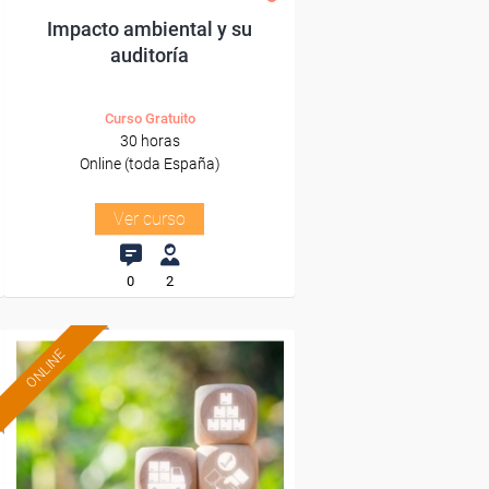
Impacto ambiental y su
auditoría
Curso Gratuito
30 horas
Online (toda España)
Ver curso
0
2
ONLINE
Formación 100%
subvencionada.
Para desempleados,