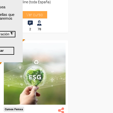
Online (toda España)
 sea
ellas que
Ver curso
izaremos
2
78
◮
ración
ONLINE
ar
Formación 100%
subvencionada.
Para desempleados,
trabajadores y autónomos.
Sector
-Mediambiente.
Cursos Femxa