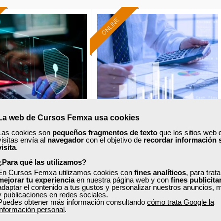
ONLINE
Formación 100%
Formación 100%
subvencionada.
subvencionada.
ra desempleados,
Para desempleados,
res y autónomos.
trabajadores y autónomos.
Sector
Sector
-Administración.
-Finanzas y Seguros.
La web de Cursos Femxa usa cookies
Las cookies son
pequeños fragmentos de texto
que los sitios web 
visitas envía al
navegador
con el objetivo de
recordar información 
xa
Cursos Femxa
visita
.
¿Para qué las utilizamos?
erseguridad en el
Asesoría fiscal
En Cursos Femxa utilizamos cookies con
fines analíticos
, para trat
teletrabajo
mejorar tu experiencia
en nuestra página web y con
fines publicita
adaptar el contenido a tus gustos y personalizar nuestros anuncios, 
y publicaciones en redes sociales.
Puedes obtener más información consultando
cómo trata Google la
Curso Gratuito
Curso Gratuito
información personal
.
15 horas
120 horas