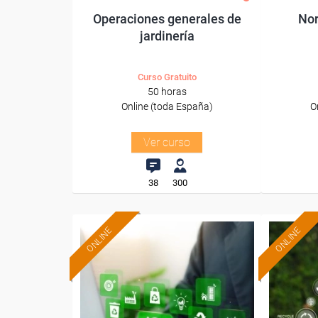
Operaciones generales de
Nor
jardinería
Curso Gratuito
50 horas
Online (toda España)
O
Ver curso
38
300
ONLINE
ONLINE
Formación 100%
subvencionada.
Para desempleados,
Pa