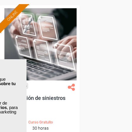
ONLINE
Formación 100%
subvencionada.
Para desempleados,
trabajadores y autónomos.
Sector
-Finanzas y Seguros.
que
sobre tu
Cursos Femxa
Gestión de siniestros
ar de
rios
, para
marketing
Curso Gratuito
30 horas