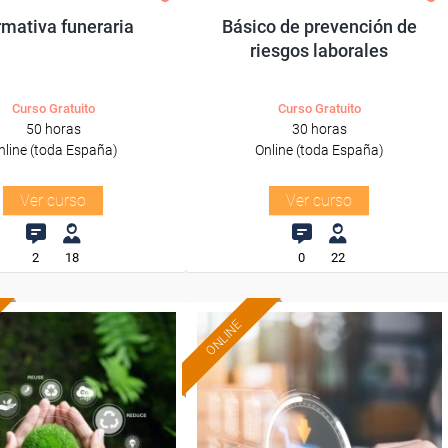
mativa funeraria
Básico de prevención de
riesgos laborales
Curso Gratuito
Curso Gratuito
50 horas
30 horas
nline (toda España)
Online (toda España)
Ver curso
Ver curso
2
18
0
22
ONLINE
Formación 100%
Formación 100%
subvencionada.
subvencionada.
ra desempleados,
Para desempleados,