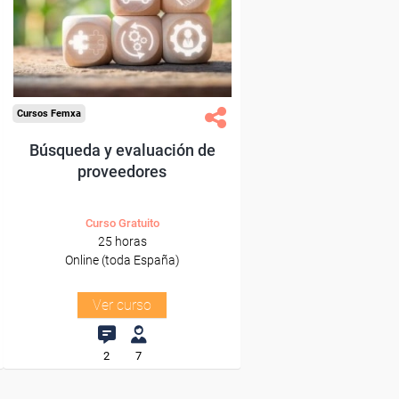
trabajadores y autónomos.
Sector
-Grandes Almacenes.
Cursos Femxa
Búsqueda y evaluación de
proveedores
Curso Gratuito
25 horas
Online (toda España)
Ver curso
2
7