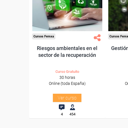
trabajadores y autónomos.
trabajado
Sector
-Mediambiente.
Cursos Femxa
Cursos Fem
Riesgos ambientales en el
Gestión
sector de la recuperación
Curso Gratuito
30 horas
Online (toda España)
O
Ver curso
4
454