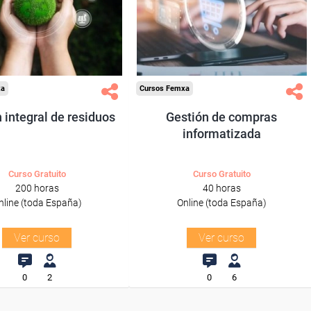
res y autónomos.
trabajadores y autónomos.
Sector
Sector
-Mediambiente.
-Grandes Almacenes.
xa
Cursos Femxa
 integral de residuos
Gestión de compras
informatizada
Curso Gratuito
Curso Gratuito
200 horas
40 horas
nline (toda España)
Online (toda España)
Ver curso
Ver curso
0
2
0
6