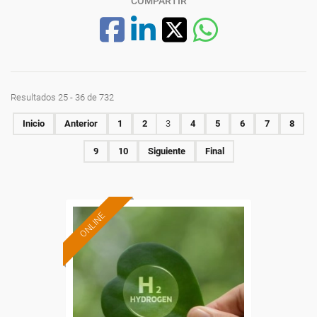
COMPARTIR
Resultados 25 - 36 de 732
Inicio
Anterior
1
2
3
4
5
6
7
8
9
10
Siguiente
Final
ONLINE