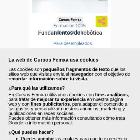
Cursos Femxa
Formación 100%
Fundamentos de robótica
subvencionada.
Para desempleados,
trabajadores y autónomos.
Curso Gratuito
La web de Cursos Femxa usa cookies
Sector
50 horas
-Industria Química.
Las cookies son
pequeños fragmentos de texto
que los
Online (toda España)
sitios web que visitas envía al
navegador
con el objetivo de
recordar información sobre tu visita
.
Ver curso
¿Para qué las utilizamos?
En Cursos Femxa utilizamos cookies con
fines analíticos
,
para tratar de
mejorar tu experiencia
en nuestra página
web y con
fines publicitarios
, para adaptar el contenido a
2
254
tus gustos y personalizar nuestros anuncios, marketing y
publicaciones en redes sociales.
Puedes obtener más información consultando
cómo trata
Google la información personal
.
ONLINE
¿Qué puedes hacer?
Puedes
aceptar
las cookies para que tu experiencia