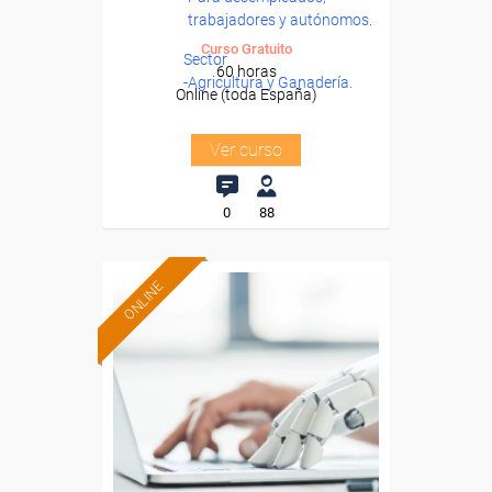
trabajadores y autónomos.
Curso Gratuito
Sector
60 horas
-Agricultura y Ganadería.
Online (toda España)
Ver curso
0
88
ONLINE