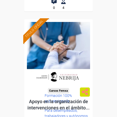
0
4
TÍTULO OFICIAL
Cursos Femxa
Formación 100%
Apoyo en la organización de
subvencionada.
intervenciones en el ámbito...
Para desempleados,
trabajadores y autónomos.