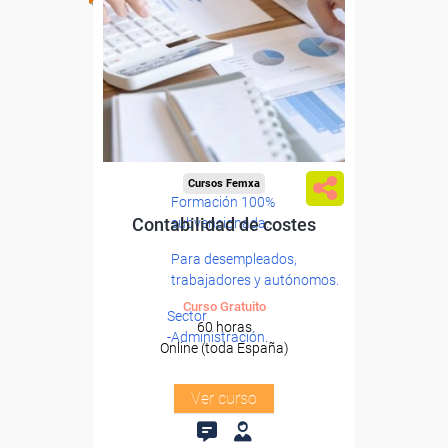
Cursos Femxa
Formación 100%
Contabilidad de costes
subvencionada.
Para desempleados,
trabajadores y autónomos.
Curso Gratuito
Sector
60 horas
-Administración.
Online (toda España)
Ver curso