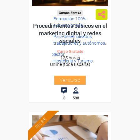
Cursos Femxa
Formación 100%
Procedimientos básicos en el
subvencionada.
marketing digital y redes
Para desempleados,
sociales
trabajadores y autónomos.
Curso Gratuito
Sector
125 horas
-Hosteleria y Turismo.
Online (toda España)
Ver curso
3
588
ONLINE