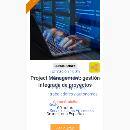
Cursos Femxa
Formación 100%
Project Management: gestión
subvencionada.
integrada de proyectos
Para desempleados,
trabajadores y autónomos.
Curso Gratuito
Sector
60 horas
-Servicios a las Empresas.
Online (toda España)
Ver curso