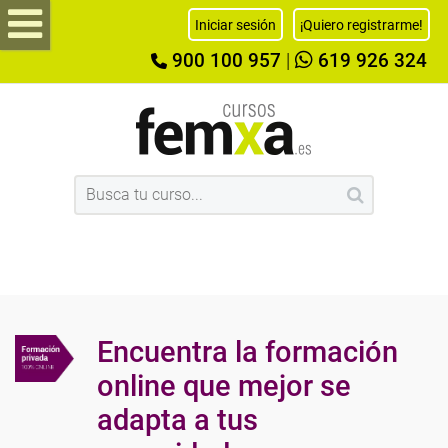
Iniciar sesión
¡Quiero registrarme!
900 100 957
|
619 926 324
Encuentra la formación
online que mejor se
adapta a tus