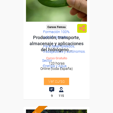
Cursos Femxa
Formación 100%
Producción, transporte,
subvencionada.
almacenaje y aplicaciones
Para desempleados,
del hidrógeno...
trabajadores y autónomos.
Curso Gratuito
Sector
120 horas
-Energía y Agua.
Online (toda España)
Ver curso
9
115