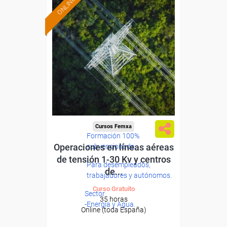
ONLINE
Cursos Femxa
Formación 100%
Operaciones en líneas aéreas
subvencionada.
de tensión 1-30 Kv y centros
Para desempleados,
de...
trabajadores y autónomos.
Curso Gratuito
Sector
35 horas
-Energía y Agua.
Online (toda España)