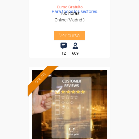
Curso Gratuito
Para todos los sectores.
100 horas
Online (Madrid )
Ver curso
12
609
ONLINE