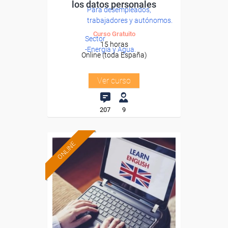
los datos personales
Para desempleados,
trabajadores y autónomos.
Curso Gratuito
Sector
15 horas
-Energía y Agua.
Online (toda España)
Ver curso
207
9
ONLINE