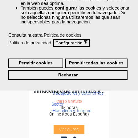
en la web sea óptima.
También puedes
configurar
las cookies y seleccionar
solo aquellas que quiera permitir en tu navegador. Si
no seleccionas ninguna utilizaremos las que sean
indispensables para la navegación.
Consulta nuestra
Política de cookies
Política de privacidad
◮
Configuración
Permitir cookies
Permitir todas las cookies
Cursos Femxa
Formación 100%
Rechazar
Logística en bar:
subvencionada.
Aprovisionamiento y
Para desempleados,
almacenaje de alimentos y...
trabajadores y autónomos.
Curso Gratuito
Sector
35 horas
-Hosteleria y Turismo.
Online (toda España)
Ver curso