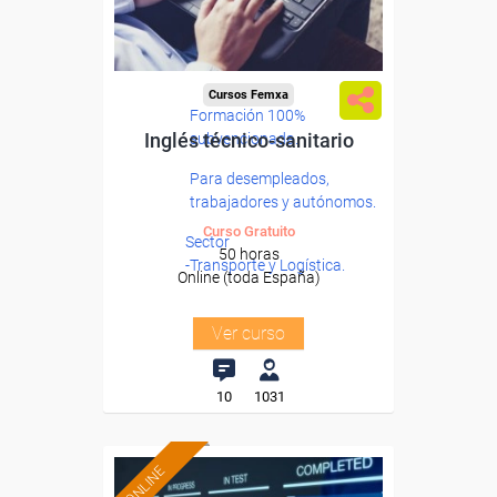
Cursos Femxa
Formación 100%
Inglés técnico-sanitario
subvencionada.
Para desempleados,
trabajadores y autónomos.
Curso Gratuito
Sector
50 horas
-Transporte y Logística.
Online (toda España)
Ver curso
10
1031
ONLINE