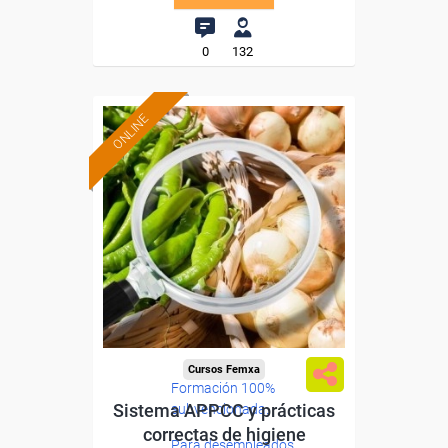
0
132
ONLINE
Cursos Femxa
Formación 100%
Sistema APPCC y prácticas
subvencionada.
correctas de higiene
Para desempleados,