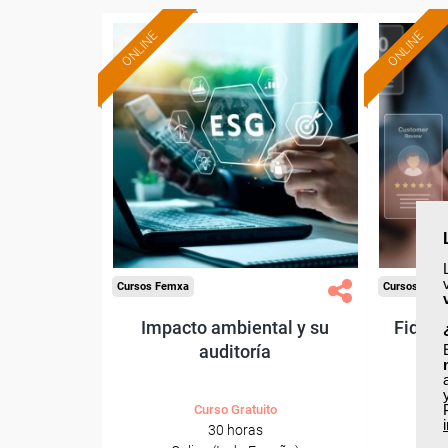
ONLINE
ONLINE
Formación 100%
subvencionada.
Para desempleados,
Pa
trabajadores y autónomos.
trabajado
Sector
-Industria Química.
-Gr
Cursos Femxa
Cursos Fem
Impacto ambiental y su
Fideli
auditoría
Curso Gratuito
30 horas