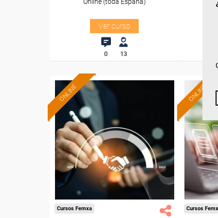
Online (toda España)
O
Ver curso
0
13
ONLINE
ONLINE
Formación 100%
subvencionada.
Para desempleados,
Pa
trabajadores y autónomos.
trabajado
Sector
-Grandes Almacenes.
Cursos Femxa
Cursos Fem