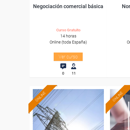
Negociación comercial básica
Nor
Curso Gratuito
14 horas
Online (toda España)
O
Ver curso
0
11
ONLINE
ONLINE
Formación 100%
subvencionada.
Para desempleados,
Pa
trabajadores y autónomos.
trabajado