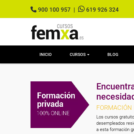
900 100 957
|
619 926 324
INICIO
CURSOS
BLOG
Encuentra
necesida
FORMACIÓN 
Los cursos gratuito
desempleados resid
a esta formación gr