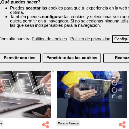
nline (toda España)
Online (toda España)
¿Qué puedes hacer?
Puedes
aceptar
las cookies para que tu experiencia en la web
óptima.
Ver curso
Ver curso
También puedes
configurar
las cookies y seleccionar solo aqu
quiera permitir en tu navegador. Si no seleccionas ninguna util
las que sean indispensables para la navegación.
0
10
0
27
Consulta nuestra
Política de cookies
Política de privacidad
Configu
ONLINE
Permitir cookies
Permitir todas las cookies
Rechaz
Formación 100%
Formación 100%
subvencionada.
subvencionada.
ra desempleados,
Para desempleados,
res y autónomos.
trabajadores y autónomos.
Sector
Sector
-Otros Servicios.
-Metal.
xa
Cursos Femxa