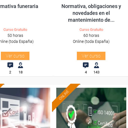
mativa funeraria
Normativa, obligaciones y
novedades en el
mantenimiento de...
Curso Gratuito
Curso Gratuito
50 horas
60 horas
nline (toda España)
Online (toda España)
Ver curso
Ver curso
2
18
4
143
ONLINE
Formación 100%
Formación 100%
subvencionada.
subvencionada.
ra desempleados,
Para desempleados,
res y autónomos.
trabajadores y autónomos.