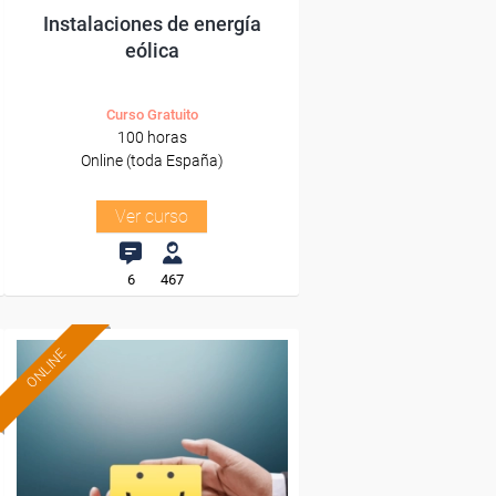
Instalaciones de energía
eólica
Curso Gratuito
100 horas
Online (toda España)
Ver curso
6
467
ONLINE
Formación 100%
subvencionada.
Para desempleados,
trabajadores y autónomos.