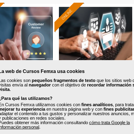
ONLINE
Formación 100%
Formación 100%
subvencionada.
subvencionada.
ra desempleados,
Para desempleados,
res y autónomos.
trabajadores y autónomos.
Sector
Sector
andes Almacenes.
-Grandes Almacenes.
La web de Cursos Femxa usa cookies
Las cookies son
pequeños fragmentos de texto
que los sitios web 
visitas envía al
navegador
con el objetivo de
recordar información 
xa
Cursos Femxa
visita
.
zación y retención de
Técnicas para la venta y
¿Para qué las utilizamos?
En Cursos Femxa utilizamos cookies con
clientes
habilidades comerciales
fines analíticos
, para trat
mejorar tu experiencia
en nuestra página web y con
fines publicita
adaptar el contenido a tus gustos y personalizar nuestros anuncios, 
y publicaciones en redes sociales.
Puedes obtener más información consultando
cómo trata Google la
Curso Gratuito
Curso Gratuito
información personal
.
24 horas
40 horas