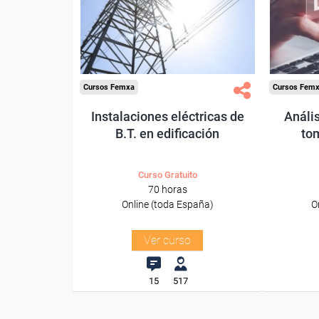
Sector
-Metal.
-F
Cursos Femxa
Cursos Fem
Instalaciones eléctricas de
Anális
B.T. en edificación
to
Curso Gratuito
70 horas
Online (toda España)
O
Ver curso
15
517