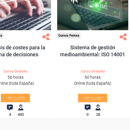
Sector
Sector
inanzas y Seguros.
-Industria Química.
xa
Cursos Femxa
is de costes para la
Sistema de gestión
ma de decisiones
medioambiental: ISO 14001
Curso Gratuito
Curso Gratuito
56 horas
60 horas
nline (toda España)
Online (toda España)
Ver curso
Ver curso
4
445
0
28