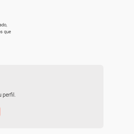
ado,
os que
 perfil.