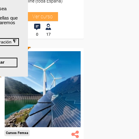
Online (toda España)
 sea
Ver curso
ellas que
izaremos
0
17
◮
ración
ONLINE
ar
Formación 100%
subvencionada.
Para desempleados,
trabajadores y autónomos.
Sector
-Metal.
Cursos Femxa