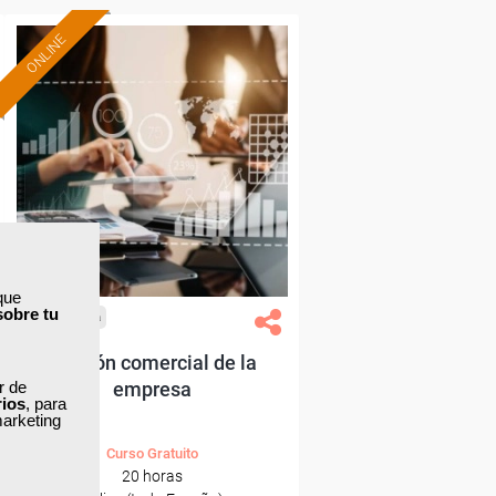
ONLINE
Formación 100%
subvencionada.
Para desempleados,
trabajadores y autónomos.
Sector
-Grandes Almacenes.
que
sobre tu
Cursos Femxa
Gestión comercial de la
ar de
empresa
rios
, para
marketing
Curso Gratuito
20 horas