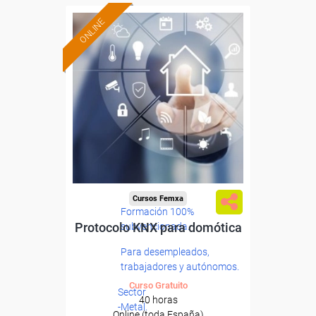
ONLINE
Cursos Femxa
Formación 100%
Protocolo KNX para domótica
subvencionada.
Para desempleados,
trabajadores y autónomos.
Curso Gratuito
Sector
40 horas
-Metal.
Online (toda España)