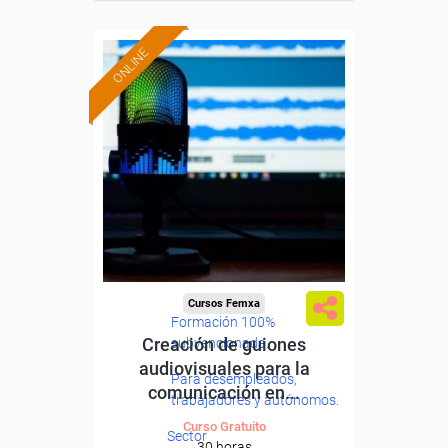
ONLINE
Cursos Femxa
Formación 100%
Creación de guiones
subvencionada.
audiovisuales para la
Para desempleados,
comunicación en...
trabajadores y autónomos.
Curso Gratuito
Sector
30 horas