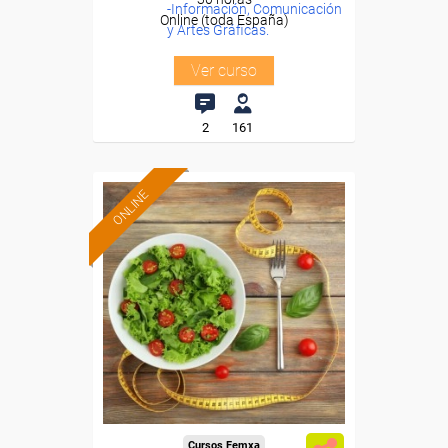
-Información, Comunicación
Online (toda España)
y Artes Gráficas.
Ver curso
2
161
ONLINE
Cursos Femxa