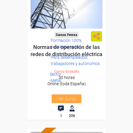
Cursos Femxa
Formación 100%
Normas de operación de las
subvencionada.
redes de distribución eléctrica
Para desempleados,
trabajadores y autónomos.
Curso Gratuito
Sector
30 horas
-Metal.
Online (toda España)
Ver curso
1
206