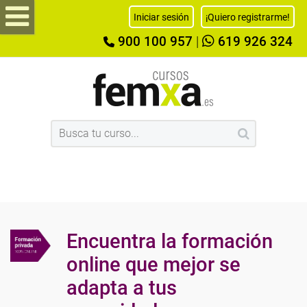
Iniciar sesión
¡Quiero registrarme!
900 100 957
|
619 926 324
Encuentra la formación
online que mejor se
adapta a tus