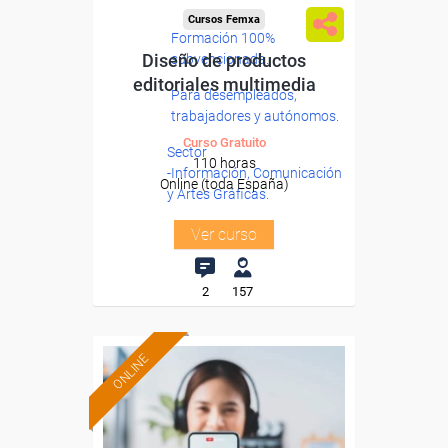
Cursos Femxa
Formación 100%
Diseño de productos
subvencionada.
editoriales multimedia
Para desempleados,
trabajadores y autónomos.
Curso Gratuito
Sector
110 horas
-Información, Comunicación
Online (toda España)
y Artes Gráficas.
Ver curso
2
157
ONLINE