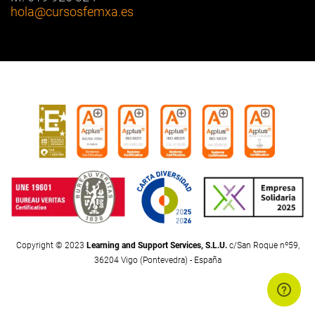
hola
@cursosfemxa.es
Copyright © 2023
Learning and Support Services, S.L.U.
c/San Roque nº59,
36204 Vigo (Pontevedra) - España