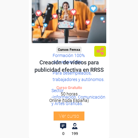
Cursos Femxa
Formación 100%
Creación de vídeos para
subvencionada.
publicidad efectiva en RRSS
Para desempleados,
trabajadores y autónomos.
Curso Gratuito
Sector
50 horas
-Información, Comunicación
Online (toda España)
y Artes Gráficas.
Ver curso
0
199