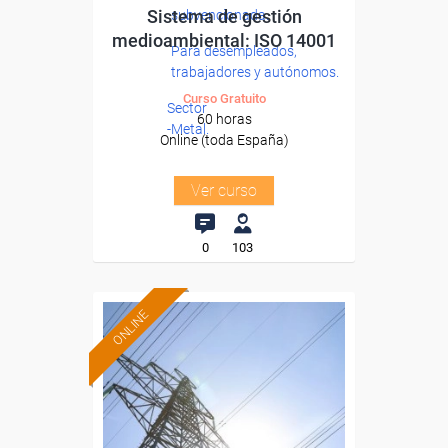
Sistema de gestión
subvencionada.
medioambiental: ISO 14001
Para desempleados,
trabajadores y autónomos.
Curso Gratuito
Sector
60 horas
-Metal.
Online (toda España)
Ver curso
0
103
ONLINE