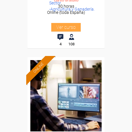
Curso Gratuito
Sector
30 horas
-Agricultura y Ganadería.
Online (toda España)
Ver curso
4
108
ONLINE