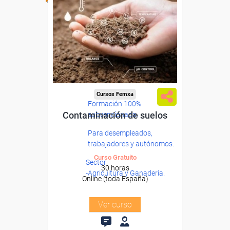
Cursos Femxa
Formación 100%
Contaminación de suelos
subvencionada.
Para desempleados,
trabajadores y autónomos.
Curso Gratuito
Sector
30 horas
-Agricultura y Ganadería.
Online (toda España)
Ver curso