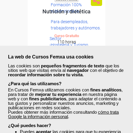
Formación 100%
Nutrición y dietética
subvencionada.
Para desempleados,
trabajadores y autónomos.
Curso Gratuito
Sector
110 horas
-Hosteleria y Turismo.
Online (toda España)
La web de Cursos Femxa usa cookies
Ver curso
Las cookies son
pequeños fragmentos de texto
que los
sitios web que visitas envía al
navegador
con el objetivo de
recordar información sobre tu visita
.
7
298
¿Para qué las utilizamos?
En Cursos Femxa utilizamos cookies con
fines analíticos
,
para tratar de
mejorar tu experiencia
en nuestra página
web y con
fines publicitarios
, para adaptar el contenido a
ONLINE
tus gustos y personalizar nuestros anuncios, marketing y
publicaciones en redes sociales.
Puedes obtener más información consultando
cómo trata
Google la información personal
.
¿Qué puedes hacer?
Puedes
aceptar
las cookies para que tu experiencia