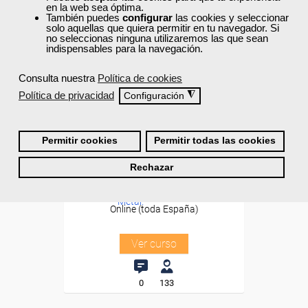
en la web sea óptima.
También puedes
configurar
las cookies y seleccionar
solo aquellas que quiera permitir en tu navegador. Si
no seleccionas ninguna utilizaremos las que sean
indispensables para la navegación.
Consulta nuestra
Política de cookies
Política de privacidad
◮
Configuración
Cursos Femxa
Formación 100%
Procesos y técnicas de
subvencionada.
soldadura TIG
Permitir cookies
Permitir todas las cookies
Para desempleados,
trabajadores y autónomos.
Rechazar
Curso Gratuito
Sector
16 horas
-Metal.
Online (toda España)
Ver curso
0
133