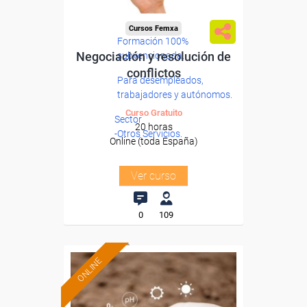
Cursos Femxa
Formación 100%
Negociación y resolución de
subvencionada.
conflictos
Para desempleados,
trabajadores y autónomos.
Curso Gratuito
Sector
20 horas
-Otros Servicios.
Online (toda España)
Ver curso
0
109
ONLINE