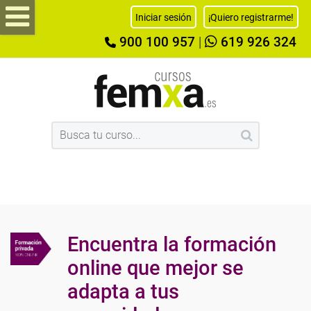
Iniciar sesión
¡Quiero registrarme!
900 100 957
|
619 926 324
Encuentra la formación
online que mejor se
adapta a tus