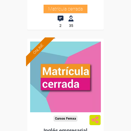
Matrícula cerrada
2
35
ONLINE
Cursos Femxa
Inglés empresarial