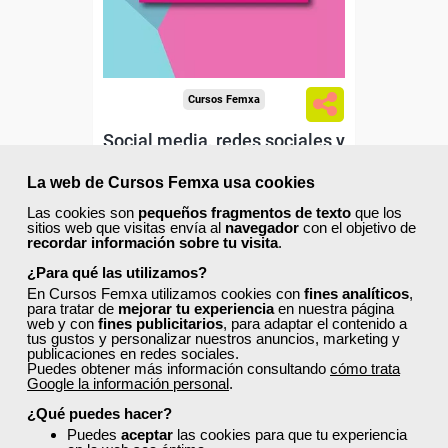
Cursos Femxa
Social media, redes sociales y
community management
La web de Cursos Femxa usa cookies
Las cookies son
pequeños fragmentos de texto
que los
Curso Gratuito
sitios web que visitas envía al
navegador
con el objetivo de
recordar información sobre tu visita
.
45 horas
Online (toda España)
¿Para qué las utilizamos?
En Cursos Femxa utilizamos cookies con
fines analíticos
,
para tratar de
mejorar tu experiencia
en nuestra página
Matrícula cerrada
web y con
fines publicitarios
, para adaptar el contenido a
tus gustos y personalizar nuestros anuncios, marketing y
publicaciones en redes sociales.
Puedes obtener más información consultando
cómo trata
2
175
Google la información personal
.
¿Qué puedes hacer?
Puedes
aceptar
las cookies para que tu experiencia