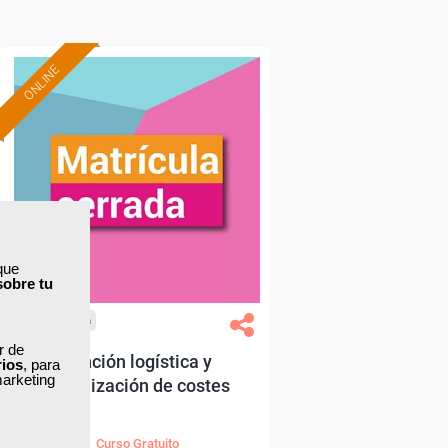
ONLINE
que
sobre tu
Cursos Femxa
ar de
Función logística y
rios
, para
marketing
optimización de costes
Curso Gratuito