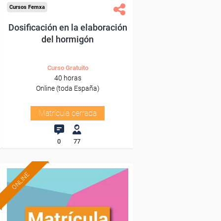
Cursos Femxa
Dosificación en la elaboración
del hormigón
Curso Gratuito
40 horas
Online (toda España)
Matrícula cerrada
0
77
ONLINE