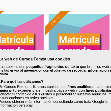
ONLINE
La web de Cursos Femxa usa cookies
Las cookies son
pequeños fragmentos de texto
que los sitios web 
visitas envía al
navegador
con el objetivo de
recordar información 
visita
.
xa
Cursos Femxa
¿Para qué las utilizamos?
En Cursos Femxa utilizamos cookies con
fines analíticos
, para trat
lo de estructuras y
Eficiencia energética en la
mejorar tu experiencia
en nuestra página web y con
fines publicita
adaptar el contenido a tus gustos y personalizar nuestros anuncios, 
os estructurales con
industria frigorífica
y publicaciones en redes sociales.
CYPE
Puedes obtener más información consultando
cómo trata Google la
información personal
.
Curso Gratuito
Curso Gratuito