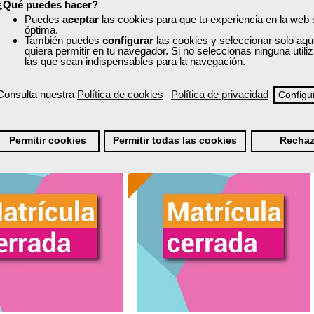
¿Qué puedes hacer?
30 horas
30 horas
Puedes
aceptar
las cookies para que tu experiencia en la web
nline (toda España)
Online (toda España)
óptima.
También puedes
configurar
las cookies y seleccionar solo aqu
quiera permitir en tu navegador. Si no seleccionas ninguna util
Matrícula cerrada
Matrícula cerrada
las que sean indispensables para la navegación.
Consulta nuestra
Política de cookies
Política de privacidad
Configu
8
628
4
262
Permitir cookies
Permitir todas las cookies
Rechaz
ONLINE