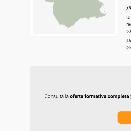
¿N
Ut
re
pu
¡R
pr
Consulta la
oferta formativa completa
y