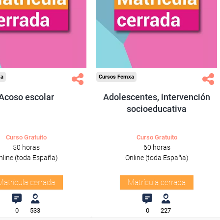
xa
Cursos Femxa
Acoso escolar
Adolescentes, intervención
socioeducativa
Curso Gratuito
Curso Gratuito
50 horas
60 horas
nline (toda España)
Online (toda España)
Matrícula cerrada
Matrícula cerrada
0
533
0
227