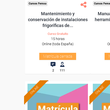
Cursos Femxa
Cursos Fem
Mantenimiento y
Manua
conservación de instalaciones
herrami
frigoríficas de...
Curso Gratuito
15 horas
Online (toda España)
O
Matrícula cerrada
2
111
ONLINE
ONLINE