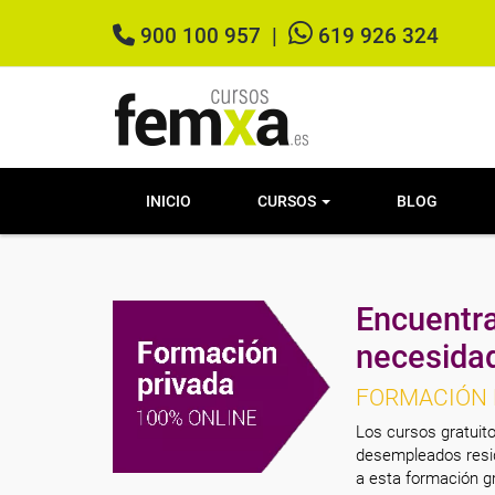
900 100 957
|
619 926 324
INICIO
CURSOS
BLOG
Encuentra
necesida
FORMACIÓN 
Los cursos gratuito
desempleados resid
a esta formación gr