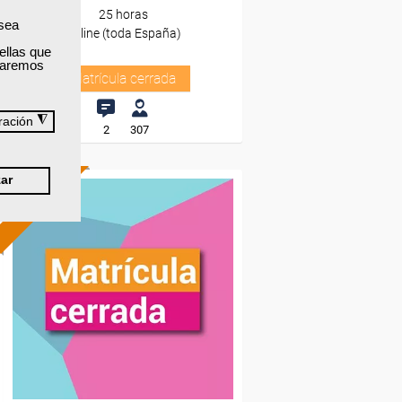
25 horas
 sea
Online (toda España)
ellas que
izaremos
Matrícula cerrada
◮
ración
2
307
ar
ONLINE