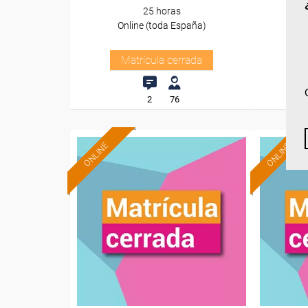
25 horas
Online (toda España)
O
Matrícula cerrada
2
76
ONLINE
ONLINE