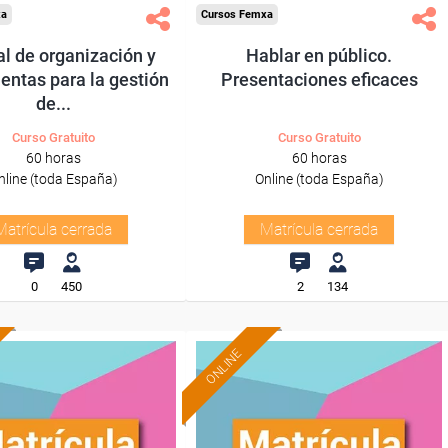
xa
Cursos Femxa
l de organización y
Hablar en público.
entas para la gestión
Presentaciones eficaces
de...
Curso Gratuito
Curso Gratuito
60 horas
60 horas
nline (toda España)
Online (toda España)
Matrícula cerrada
Matrícula cerrada
0
450
2
134
ONLINE