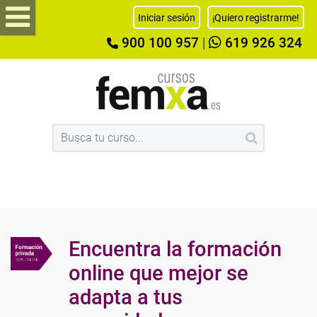
Iniciar sesión
¡Quiero registrarme!
900 100 957
|
619 926 324
Encuentra la formación
online que mejor se
adapta a tus