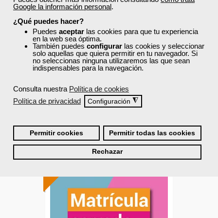
Google la información personal
.
Producción responsable y
¿Qué puedes hacer?
sostenible en la industria...
Puedes
aceptar
las cookies para que tu experiencia
en la web sea óptima.
También puedes
configurar
las cookies y seleccionar
Curso Gratuito
solo aquellas que quiera permitir en tu navegador. Si
no seleccionas ninguna utilizaremos las que sean
185 horas
indispensables para la navegación.
Online (toda España)
Consulta nuestra
Política de cookies
Matrícula cerrada
Política de privacidad
◮
Configuración
2
222
Permitir cookies
Permitir todas las cookies
Rechazar
ONLINE