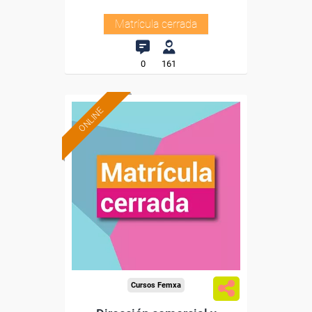
Matrícula cerrada
0
161
ONLINE
Cursos Femxa